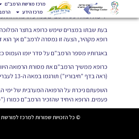
מרכז מורשת הרמב"ם
מרכז הידע
הרמב"
ידיעות רבות רכש הרמב"ם במדע הרפואה והתפ
בעת שבתו במצרים שימש כרופא בחצר המלוכה של 
רופא מקהיר, הצעה זו נמסרה לרמב"ם אך הוא דחאה
באגרותיו מספר הרמב"ם על סדר יומו העמוס כאש
כרופא ממשיך הרמב"ם את מסורת הרפואה היוונית
(ראה בדף "חיבוריו") תורגמו במאה ה-13 לעברית וללאטינית ונלמדו באוניברסיטאות.
פעמים. הרופא היחיד שהזכיר הרמב"ם כמורו ("פ
© כל הזכויות שמורות למרכז למורשת 