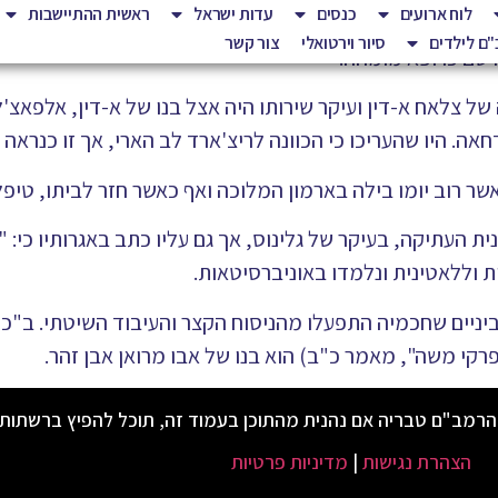
לוח ארועים
כנסים
עדות ישראל
ראשית ההתיישבות
ם לילדים
סיור וירטואלי
צור קשר
רסם כרופא מומחה.
צלאח א-דין ועיקר שירותו היה אצל בנו של א-דין, אלפאצ'ל
. היו שהעריכו כי הכוונה לריצ'ארד לב הארי, אך זו כנראה טע
ר רוב יומו בילה בארמון המלוכה ואף כאשר חזר לביתו, טיפל
 העתיקה, בעיקר של גלינוס, אך גם עליו כתב באגרותיו כי: "
רקי משה", מאמר כ"ב) הוא בנו של אבו מרואן אבן זהר.
הרמב"ם טבריה אם נהנית מהתוכן בעמוד זה, תוכל להפיץ ברשתות
הצהרת נגישות
|
מדיניות פרטיות