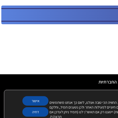
 החברתיות
אישור
 החוויה הכי טובה אצלנו, לשם כך אנחנו משתמשים
Cook – חלקם חיוניים לפעילות האתר ולכן נטענים תמיד, וחלקם
יות) ייטענו רק אם תאשר/י לנו (תמיד ניתן לעדכן אם
דחיה
תרצה/י).