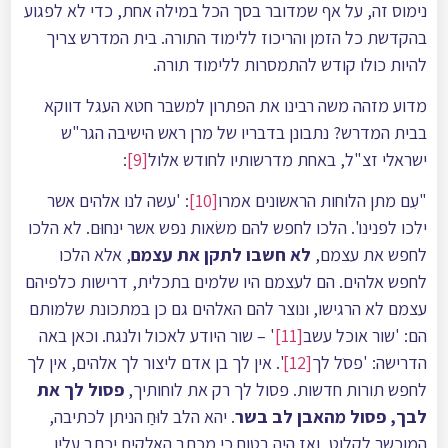
נימוס זה, על אף שמדובר בסך הכל במילה אחת, כדי לא לפגוע
בהקדשת כל הזמן והריכוז ללימוד התורה. בית המדרש צריך
להיות כולו קודש להתמסרות ללימוד תורה.
מדוע מזהה משה רבינו את הפתרון למשבר חטא העגל דווקא
בבית המדרש? נתבונן בדבריו של מרן ראש הישיבה הגר"ש
ישראלי זצ"ל, באחת מדרשותיו לחודש אלול
[9]
:
"עִם מתן הלוחות הראשונים אמרו
[10]
: 'עשה לנו אלהים אשר
ילכו לפנינו'. הלכו לחפש להם משׂאות נפש אשר ינחוּם. לא הלכו
לחפש את עצמם,
לא חשבו לתקן את עצמם
, אלא הלכו
לחפש אלהים. הם לעצמם היו שלמים בתכלית, דרישות כלפיהם
עצמם לא הרגישו, ונוצר להם האלהים גם כן במתכונת שלמותם
הם: 'שור אוכל עשב
[11]
' – שור היודע לאכול ולנגח. וכאן באה
הדרישה: 'פסֺל לך
[12]
'. אין לך בן אדם ליצור לך אלהים, אין לך
לחפש תורות חדשות. פסול לך רק את לוחותיך,
פסול לך את
לבך, פסול מהאבן לב בשר
. יהא הלב לוּחַ הניתן לכתיבה,
המוכשר לקלוט, ואז היה בטוח כי מכתב האלקים יכתב עליו,