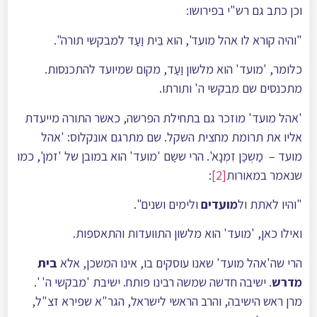
וכן כתב גם רש"י בפירושו:
"והיה קורא לו אהל מועד', הוא בֵּית וַעַד למבקשי תורה".
כלומר, 'מועד' הוא מלשון וַעַד, מקום שמיועד להתכנסות.
מתכנסים שם מבקשי ה' ותורתו.
'אהל מועד' מוזכר גם בתחילת הפרשה, כאשר התורה מייעדת
אליו את תרומת מחצית השקל. שם מתרגם אונקלוס: 'אהל
מועד – מַשְכַּן זִמְנָא'. הרי ששַם 'מועד' הוא במובן של 'זמן', כמו
שנאמר במאורות
[2]
:
"והיו לאֺתֺת ול
מועדים
ולימים ושנים".
ואילו כאן, 'מועד' הוא מלשון התוועדות והתאספות.
הרי שה'אהל מועד' שאנו עוסקים בו, אינו המשכן, אלא
בית
מדרש
. ישיבה חדשה שמשה רבינו פותח. ישיבת 'מבקשי ה' '.
מרן ראש הישיבה, והרב הראשי לישראל, הגר"א שפירא זצ"ל,