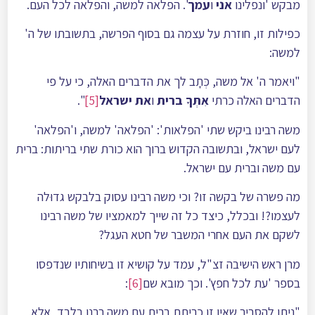
מבקש 'ונפלינו
אני
ו
עמך
'. הפלאה למשה, והפלאה לכל העם.
כפילות זו, חוזרת על עצמה גם בסוף הפרשה, בתשובתו של ה'
למשה:
"ויאמר ה' אל משה, כְּתָב לך את הדברים האלה, כי על פי
הדברים האלה כרתי
אִתְּךָ ברית
ו
את ישראל
[5]
".
משה רבינו ביקש שתי 'הפלאות': 'הפלאה' למשה, ו'הפלאה'
לעם ישראל, ובתשובה הקדוש ברוך הוא כורת שתי בריתות: ברית
עם משה וברית עם ישראל.
מה פשרה של בקשה זו? וכי משה רבינו עסוק בלבקש גדוּלה
לעצמו?! ובכלל, כיצד כל זה שייך למאמציו של משה רבינו
לשקם את העם אחרי המשבר של חטא העגל?
מרן ראש הישיבה זצ"ל, עמד על קושיא זו בשיחותיו שנדפסו
בספר 'עת לכל חפץ'. וכך מובא שם
[6]
:
"ניתן להסביר שאין זו כריתת ברית עם משה רבנו בלבד, אלא