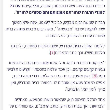
הברית נכרתה עם משה רבנו כנותן התורה, והיא קיימת
עם כל
לומדי התורה שתורתם אומנותם והם מסורים לתורה
".
הברית שמשה רבינו מבקש, כביכול לעצמו, אינה אלא המשך
ישיר להקמת ישיבת 'מבקשי ה' '. משה רבינו מבקש שתהיה ברית
מיוחדת עם בני הישיבות, עמלי התורה.
ללימוד התורה בבית המדרש, ישנה חשיבות מיוחדת, ולכן גם
הלכות משלו. וכך כתב הרמב"ם
[7]
:
"אין ישֵנים בבית המדרש. וכל המתנמנם בבית המדרש חכמתו
נעשית קרעים קרעים, וכן אמר שלמה בחכמתו: 'וקרעים תלביש
נוּמָה
[8]
'. ואין משיחין בבית המדרש אלא בדברי תורה בלבד,
אפילו מי שנתעטש אין אומרים לו 'רפואה' בבית המדרש, ואין
צריך לומר שאר הדברים".
אחד מכללי הנימוס הוא, שכאשר מישהו מתעטש, מאחלים
'לבריאות'. אך בבית המדרש, כותב הרמב"ם, אנו מוותרים על