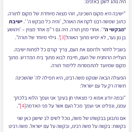
היה נוהג לשנן באזנינו:
"ישיבה היא מקום השכינה, זוהי מצווה מיוחדת של מקום לתורה.
כתוב שמשה רבנו לקח את האוהל, 'והיה כל מבקש ה' '.
ישיבת
'מבקשי ה'
'. אחרי מתן תורה. היה גם ר"מ אחד מצוין – 'ויהושע
בן נון נער, לא ימיש מתוך האוהל
[3]
'. גילוי מיוחד של תורה".
בשביל לחזור ולרומם את העם, צריך קודם כל לפתוח ישיבה.
העלייה הרוחנית של העם, חייבת לבוא מתוך בית המדרש. מתוך
מקום שמיועד להתמסרות ללימוד תורה.
הפעולה הבאה שנוקט משה רבינו, היא תפילה לה' שהשכינה
תשרה רק על עם ישראל:
"ובמה יודע אפוא כי מצאתי חן בעינך אני ועמך הלוא בלכתך
עמנו, ונפלינו אני ועמך מכל העם אשר על פני האדמה
[4]
".
אם נתבונן בבקשתו של משה, נוכל לשים לב שישנן כאן שני
בקשות: בקשה על משה רבינו, ובקשה על עם ישראל. משה רבינו