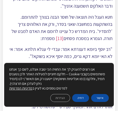
ודבר האלקים תשמענה אזניך".
חטא העגל היה תוצאה של חוסר הבנה בצורך להתרומם.
בהשתקעות במחשבה שאני בסדר, ורק את האלוהים צריך
'להסדיר'. בית המדרש כל עניינו לרומם את האדם למבט של
תורה. הגמרא במסכת פסחים
[13]
מספרת:
"רב יוסף ביומא דעצרתא אמר: עבדי לי עגלא תלתא. אמר: אי
לא האי יומא דקא גרים, כמה יוסף איכא בשוקא?".
[רב יוסף היה רגיל לומר בחג השבועות: הכינו לי לסעודת החג,
אנו רוצים להעניק לך את החוויה הכי טובה אצלנו, לשם כך אנחנו
עגל משולש (כלומר: בשר משובח), כיון שביום זה יש לי שמחה
משתמשים בקובצי Cookie – חלקם חיוניים לפעילות האתר ולכן נטענים
תמיד, וחלקם (כמו אנליטיות ושיווקיות) ייטענו רק אם תאשר/י לנו (תמיד
מיוחדת, שהרי אם לא הייתי לומד תורה, לא הייתי שונה משאר
ניתן לעדכן אם תרצה/י).
האנשים המסתובבים ברחוב שקוראים להם כמוני יוסף].
לפרטים נוספים נא לעיין ב
מדיניות הפרטיות
אישור
דחיה
הגדרות
לרב יוסף היתה שמחה מיוחדת ביום מתן תורה. התורה הפכה
אותו לאדם אחר. ומוסיף שם רש"י שלושה מילים:
"שלמדתי תורה ו
נתרוממתי
".