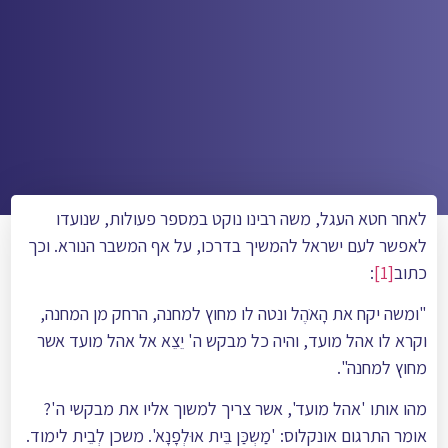
לאחר חטא העגל, משה רבינו נוקט במספר פעולות, שנועדו
לאפשר לעם ישראל להמשיך בדרכו, על אף המשבר הנורא. וכך
כתוב
[1]
:
"ומשה יקח את הָאֺהֶל ונטה לו מחוץ למחנה, הרחק מן המחנה,
וקרא לו אהל מועד, והיה כל מבקש ה' יֵצֵא אל אהל מועד אשר
מחוץ למחנה".
מהו אותו 'אהל מועד', אשר צריך למשוך אליו את מבקשי ה'?
אומר התרגום אונקלוס: 'מַשְכַּן בֵּית אוּלְפָנָא'. משכן לְבֵית לימוד.