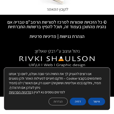
לקובץ המאמר
© כל הזכויות שמורות למרכז למורשת הרמב"ם טבריה אם
נהנית מהתוכן בעמוד זה, תוכל להפיץ ברשתות החברתיות
הצהרת נגישות
|
מדיניות פרטיות
ניהול ועיצוב ע"י רבקי שאולזון:
|
בנייה ותחזוקת האתר:
אנו רוצים להעניק לך את החוויה הכי טובה אצלנו, לשם כך אנחנו
משתמשים בקובצי Cookie – חלקם חיוניים לפעילות האתר ולכן נטענים
תמיד, וחלקם (כמו אנליטיות ושיווקיות) ייטענו רק אם תאשר/י לנו (תמיד
ניתן לעדכן אם תרצה/י).
לפרטים נוספים נא לעיין ב
מדיניות הפרטיות
אישור
דחיה
הגדרות