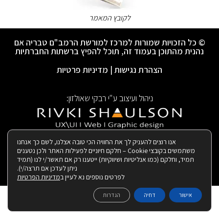
לקובץ המאמר
© כל הזכויות שמורות למרכז למורשת הרמב"ם טבריה אם
נהנית מהתוכן בעמוד זה, תוכל להפיץ ברשתות החברתיות
הצהרת נגישות
|
מדיניות פרטיות
ניהול ועיצוב ע"י רבקי שאולזון:
|
בנייה ותחזוקת האתר:
אנו רוצים להעניק לך את החוויה הכי טובה אצלנו, לשם כך אנחנו
משתמשים בקובצי Cookie – חלקם חיוניים לפעילות האתר ולכן נטענים
תמיד, וחלקם (כמו אנליטיות ושיווקיות) ייטענו רק אם תאשר/י לנו (תמיד
ניתן לעדכן אם תרצה/י).
לפרטים נוספים נא לעיין ב
מדיניות הפרטיות
אישור
דחיה
הגדרות