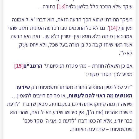
עיקר שלא הוזכר כלל בלשון גלויה
[13]
בתורה…
העיקר התורתי שהוא הפך הדעה הזאת, הוא דברו 'א-ל אמונה
ואין עוֶל
[14]
'. גם לא כל החכמים סברו כדעה המונית זאת. שהרי
אמרו: אין מיתה בלא חטא ואין ייסורין בלא עון. זאת היא הדעה
אשר ראוי שיחזיק בה כל בן תורה בעל שכל, ולא ייחס עֹשֶׁק
לא-ל".
אם כן השאלה חוזרת – מהי מטרת הניסיונות?
הרמב"ם
[15]
מציע לכך הסבר מקורי:
"דע שכל נסיון המופיע בתורה מטרתו ומשמעותו רק
שידעו
האנשים מה ראוי להם לעשות
, או מה הם חייבים להאמין…
שיהיה דוגמה שֶׁיְחקו אותה וילכו בעקבותיה. מכאן שדְברוֹ 'לדעת
הישכם אֹהבים [את ה']', אין פירושו שידע הא-ל זאת, שהרי הוא
כבר יודע, אלא זה כמו דברו 'לדעת כי אני ה' מקדשכם'
שמשמעותו – שתדענה האומות.