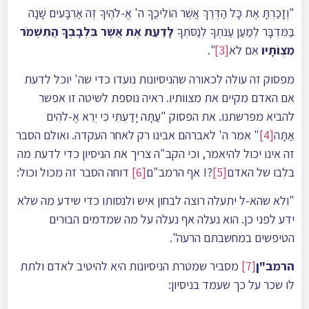
"וְזָכַרְתָּ אֶת כָּל הַדֶּרֶךְ אֲשֶׁר הוֹלִיכֲךָ ה' אֱ-לֹהֶיךָ זֶה אַרְבָּעִים שָׁנָה
בַּמִּדְבָּר לְמַעַן עַנֹּתְךָ לְנַסֹּתְךָ
לָדַעַת אֶת אֲשֶׁר בִּלְבָבְךָ הֲתִשְׁמֹר
מִצְוֹתָיו
אִם לֹא
[3]
".
מפסוק זה עולה לכאורה שהניסיונות נועדו כדי שה' יוכל לדעת
אם האדם מקיים את מצוותיו. ראיה נוספת לשיטה זו אפשר
להביא מפרשתנו. את הפסוק "עַתָּה יָדַעְתִּי כִּי יְרֵא אֱ-לֹהִים
אַתָּה
[4]
" אמר ה' לאברהם אבינו רק לאחר העקדה. ואולם הסבר
זה אינו יכול להיאמר, וכי הקב"ה צריך את הניסיון כדי לדעת מה
בלִבו של האדם
[5]
?! אף הרמב"ם
[6]
דוחה הסבר זה מכול וכול:
"ולא שהא-ל יתעלה רוצה לבחון איש ולנסותו כדי שידע מה שלא
ידע לפני כן. הוא נעלה אף נעלה על מה שמדמים הבוּרים
הטיפשים במחשבתם הרעה".
הרמב"ן
[7]
מסביר שמטרת הניסיונות היא להיטיב לאדם ולתת
לו שכר על כך שעמד בניסיון: