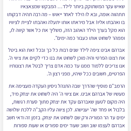
שאיש עקר המשתוקק ביותר לילד… המבקש שמצאצאיו
תתהווה אומה, ובא לו הילד לאחר ייאוש – מה רבה תהיה דבקותו
בו ואהבתו אליו! אבל מיראתו אותו יתעלה ואהבתו לציית לציוויו
הוא מקל בערך הילד האהוב הזה, משליך את כל אשר קיווה לו,
וממהר לשחוט אותו כעבור כמה ימים".
אברהם אבינו ציפה לילד שנים רבות כל כך ובכל זאת הוא ביטל
את רצונו הפרטי והיה מוכן לשחוט את בנו כדי לקיים את ציווי ה'.
אנו צריכים ללמוד ממנו עד כמה אדם צריך לבטל את רצונותיו
הפרטיים, חשובים ככל שיהיו, מפני רצון ה'.
הרמב"ם מוסיף שהדרך שבה התנהל ניסיון העקדה מעצימה את
מעשיו של אברהם אבינו. אם ציווי ה' היה לשחוט את יצחק מיד,
היה מקום לטעון שאברהם עקד את יצחק מתוך סערת רגשות,
בלבול או פחד שה' יענישהו. לכן ציווה עליו הקב"ה ללכת שלושה
ימים עד הר המוריה ורק שם לשחוט את יצחק. בזמן זה ודאי חשב
אברהם לעצמו שוב ושוב שעוד ימים ספורים או שעות ספורות