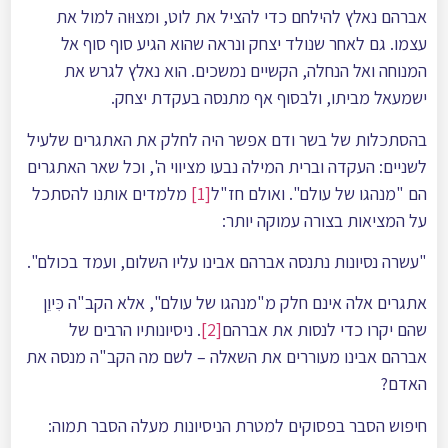
אברהם נאלץ להילחם כדי להציל את לוט, ומצוּוה למול את
עצמו. גם לאחר שנולד יצחק ונראה שהוא הגיע סוף סוף אל
המנוחה ואל הנחלה, הקשיים נמשכים. הוא נאלץ לגרש את
ישמעאל מביתו, ולבסוף אף מתנסה בעקדת יצחק.
בהסתכלות של בשר ודם אפשר היה לחלק את האתגרים שלעיל
לשניים: העקדה וברית המילה נבעו מציווי ה', וכל שאר האתגרים
הם "מנהגו של עולם". ואולם חז"ל
[1]
מלמדים אותנו להסתכל
על המציאות בצורה עמוקה יותר:
"עשרה נסיונות נתנסה אברהם אבינו עליו השלום, ועמד בכולם".
אתגרים אלה אינם חלק מ"מנהגו של עולם", אלא הקב"ה כִּיוֵן
שהם יקרו כדי לנסות את אברהם
[2]
. ניסיונותיו הרבים של
אברהם אבינו מעוררים את השאלה – לשם מה הקב"ה מנסה את
האדם?
חיפוש הסבר בפסוקים למטרת הניסיונות מעלה הסבר תמוה: