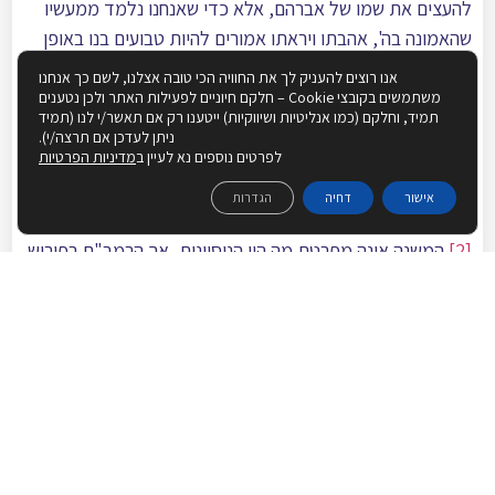
להעצים את שמו של אברהם, אלא כדי שאנחנו נלמד ממעשיו
שהאמונה בה', אהבתו ויראתו אמורים להיות טבועים בנו באופן
ששום קושי ומשבר לא ישפיע עליהם לרעה.
אנו רוצים להעניק לך את החוויה הכי טובה אצלנו, לשם כך אנחנו
משתמשים בקובצי Cookie – חלקם חיוניים לפעילות האתר ולכן נטענים
תמיד, וחלקם (כמו אנליטיות ושיווקיות) ייטענו רק אם תאשר/י לנו (תמיד
ניתן לעדכן אם תרצה/י).
לפרטים נוספים נא לעיין ב
מדיניות הפרטיות
אישור
דחיה
הגדרות
[1]
אבות ה, ג.
[2]
המשנה אינה מפרטת מה היו הניסיונות, אך הרמב"ם בפירוש
המשניות שם מונה אותם: א. לך לך מארצך. ב. הרעב. ג. לקיחת
שרה לפרעה. ד. מלחמת המלכים. ה. לקיחת הגר לאישה אחרי
שנואש להוליד משרה. ו. המילה. ז. לקיחת שרה לאבימלך. ח.
הרחקת הגר. ט. הרחקת ישמעאל. י. העקדה.
עיין בפירושם של רבנו עובדיה מברטנורא ורבנו יונה למשנה
הנ"ל, פרקי דרבי אליעזר (כו-לא) ואבות דרבי נתן (פרק לג)
שמנו את הניסיונות באופן שונה.