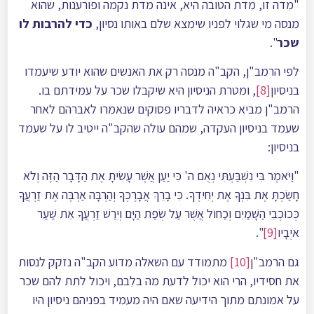
"מִדה זו, מִדת הטובה היא, אינה מדת נקמה ופורענות, שהוא
מנסה מי שגלוי לפניו שימצא שלם באותו נסיון,
כדי להרבות לו
שכר
".
לפי הרמב"ן, הקב"ה מנסה רק את האנשים שהוא יודע שיעמדו
בניסיון
[8]
, ומטרת הניסיון היא שיקבלו שכר על עמידתם בו.
הרמב"ן מביא כראיה לדבריו פסוקים שנאמרו לאברהם לאחר
שעמד בניסיון העקדה, שמהם עולה שהקב"ה ייטיב לו על שעמד
בניסיון:
"וַיֹּאמֶר בִּי נִשְׁבַּעְתִּי נְאֻם ה' כִּי יַעַן אֲשֶׁר עָשִׂיתָ אֶת הַדָּבָר הַזֶּה וְלֹא
חָשַׂכְתָּ אֶת בִּנְךָ אֶת יְחִידֶךָ. כִּי בָרֵךְ אֲבָרֶכְךָ וְהַרְבָּה אַרְבֶּה אֶת זַרְעֲךָ
כְּכוֹכְבֵי הַשָּׁמַיִם וְכַחוֹל אֲשֶׁר עַל שְׂפַת הַיָּם וְיִרַשׁ זַרְעֲךָ אֵת שַׁעַר
אֹיְבָיו
[9]
".
גם הרמב"ן
[10]
מתמודד עם השאלה מדוע הקב"ה נזקק לנסות
את חסידיו, הרי הוא יכול לדעת מה בלִבם, ויכול לתת להם שכר
על אמונתם מתוך הידיעה שאם היה מעמיד בפניהם ניסיון היו