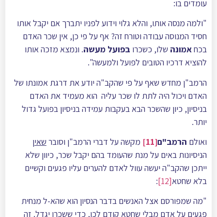
עומדים בו:
"ולמה מנסה אותו, והלא גלוי וידוע לפניו יתברך אם יקבל אותו
חסיד המנוסה עבודה וטורח זה? אף על פי כן, אין שכר האדם
בכח
אמונה
שלו, כשכרו
בפועל מעשה
. ונמצא מזכה אותו
להוציא דרכיו הטובים לפועל ולמעשה".
הרמב"ן מחדש שאף על פי שהקב"ה יודע את דרגת אמונתו של
האדם ויכול היה לתת לו שכר עליה הוא מעמיד את האדם
בניסיון, כיון שהשכר הבא בעקבות עמידה בניסיון בפועל גדול
יותר.
ואולם
הרמב"ם
[11]
מקשה על דברי הרמב"ן וסובר
שאין
הניסיונות באים על מנת שהעומד בהם יקבל שכר, כיוון שלא
ייתכן שהקב"ה יעשה עוול לאדם להערים עליו פגעים וקשיים
בלא שחטא
[12]
:
"מה שמפורסם אצל האנשים בדבר הנסיון הוא שהא-ל מנחית
פגעים על אדם מבלי שחטא קודם לכן, כדי ששכרו יגדל. זה