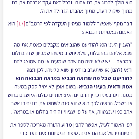
הוא הולך להרוג את בנו אהובו. ובכל זאת עקד אברהם את בנו
מתוך שיקול דעת, מתוך אהבתו הגדולה את ה'.
דבר נוסף שאפשר ללמוד מניסיון העקדה לפי הרמב"ם
[17]
הוא
האמונה באמיתת הנבואה:
"העניין השני הוא להודיענו שהנביאים מקבלים כאמת את מה
שבא אליהם בהתגלות, שלא יחשוב מישהו שמכיוון שזה בחלום
ובמראה… יש שלא יהיה מה שהם שומעים או מה שמוצג להם
ודאי (להם) או שיתערב בו דמיון שווא כלשהו. לכן
רצה
להודיענו שכל מה שרואה הנביא במראה הנבואה הוא
אמת ודאית בעיני הנביא.
בשום אופן לא יטיל ספק במשהו
ממנו. דינו בעיניו כדין הדברים המציאותיים כולם המושגים בחוש
או בשכל. הראיה לכך היא שהוא פנה לשחוט את בנו יחידו אשר
אהב כמו שנצטווה, אף על פי שציווי זה היה בחלום או במראה".
לפי האמור לעיל, אפשר להבין מדוע התורה מאריכה לספר את
ניסיונותיו של אברהם אבינו. סיפור הניסיונות אינו נועד כדי