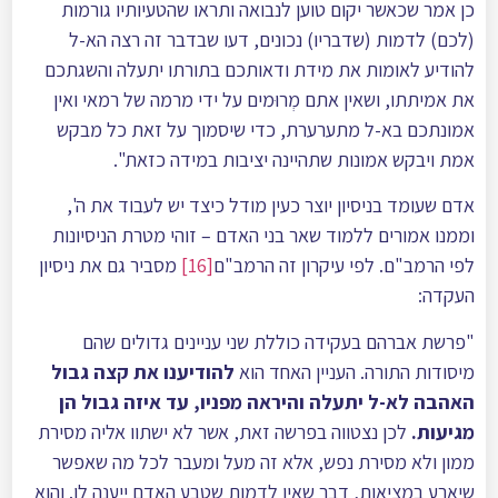
כן אמר שכאשר יקום טוען לנבואה ותראו שהטעיותיו גורמות
(לכם) לדמות (שדבריו) נכונים, דעו שבדבר זה רצה הא-ל
להודיע לאומות את מידת ודאותכם בתורתו יתעלה והשגתכם
את אמיתתו, ושאין אתם מְרוּמים על ידי מרמה של רמאי ואין
אמונתכם בא-ל מתערערת, כדי שיסמוך על זאת כל מבקש
אמת ויבקש אמונות שתהיינה יציבות במידה כזאת".
אדם שעומד בניסיון יוצר כעין מודל כיצד יש לעבוד את ה',
וממנו אמורים ללמוד שאר בני האדם – זוהי מטרת הניסיונות
לפי הרמב"ם. לפי עיקרון זה הרמב"ם
[16]
מסביר גם את ניסיון
העקדה:
"פרשת אברהם בעקידה כוללת שני עניינים גדולים שהם
מיסודות התורה. העניין האחד הוא
להודיענו את קצה גבול
האהבה לא-ל יתעלה והיראה מפניו, עד איזה גבול הן
מגיעות.
לכן נצטווה בפרשה זאת, אשר לא ישתוו אליה מסירת
ממון ולא מסירת נפש, אלא זה מעל ומעבר לכל מה שאפשר
שיארע במציאות, דבר שאין לדמות שטבע האדם ייענה לו. והוא