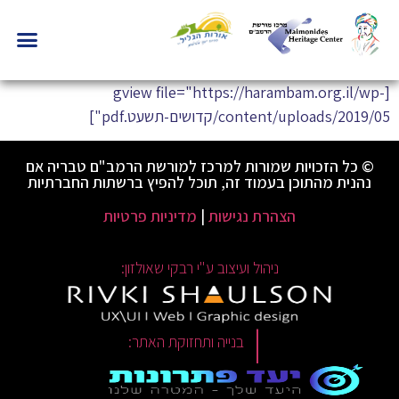
[gview file="https://harambam.org.il/wp-
content/uploads/2019/05/קדושים-תשעט.pdf"]
© כל הזכויות שמורות למרכז למורשת הרמב"ם טבריה אם
נהנית מהתוכן בעמוד זה, תוכל להפיץ ברשתות החברתיות
הצהרת נגישות
|
מדיניות פרטיות
ניהול ועיצוב ע"י רבקי שאולזון:
|
בנייה ותחזוקת האתר: