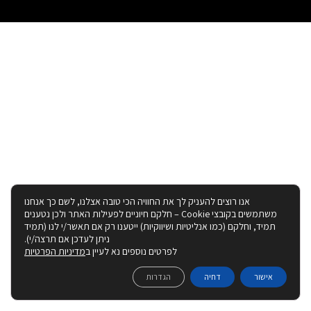
אנו רוצים להעניק לך את החוויה הכי טובה אצלנו, לשם כך אנחנו
משתמשים בקובצי Cookie – חלקם חיוניים לפעילות האתר ולכן נטענים
תמיד, וחלקם (כמו אנליטיות ושיווקיות) ייטענו רק אם תאשר/י לנו (תמיד
ניתן לעדכן אם תרצה/י).
לפרטים נוספים נא לעיין ב
מדיניות הפרטיות
אישור
דחיה
הגדרות