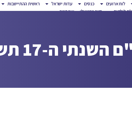
לוח ארועים
כנסים
עדות ישראל
ראשית ההתיישבות
ם לילדים
סיור וירטואלי
צור קשר
י ה-17 תשפ"ו 2026