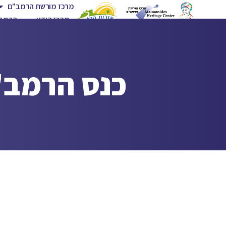
מרכז מורשת הרמב"ם
מרכז הידע
הרמב"
כנס הרמב"ם השנת