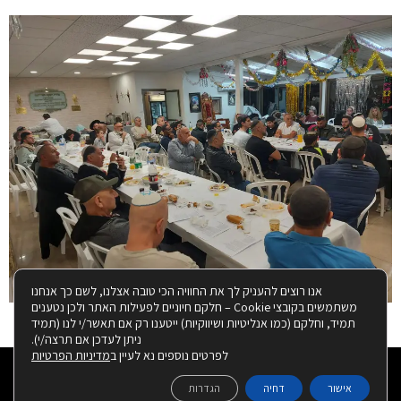
אנו רוצים להעניק לך את החוויה הכי טובה אצלנו, לשם כך אנחנו
משתמשים בקובצי Cookie – חלקם חיוניים לפעילות האתר ולכן נטענים
תמיד, וחלקם (כמו אנליטיות ושיווקיות) ייטענו רק אם תאשר/י לנו (תמיד
ניתן לעדכן אם תרצה/י).
לפרטים נוספים נא לעיין ב
מדיניות הפרטיות
© כל הזכויות שמורות למרכז למורשת הרמב"ם טבריה אם
נהנית מהתוכן בעמוד זה, תוכל להפיץ ברשתות החברתיות
אישור
דחיה
הגדרות