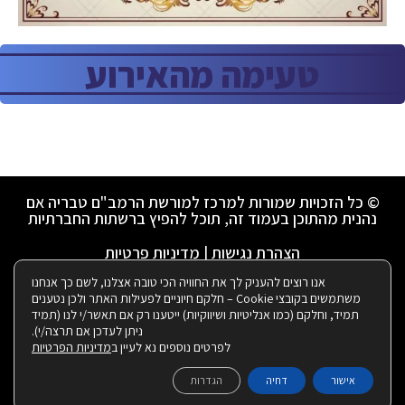
טעימה מהאירוע
© כל הזכויות שמורות למרכז למורשת הרמב"ם טבריה אם
נהנית מהתוכן בעמוד זה, תוכל להפיץ ברשתות החברתיות
הצהרת נגישות
|
מדיניות פרטיות
אנו רוצים להעניק לך את החוויה הכי טובה אצלנו, לשם כך אנחנו
משתמשים בקובצי Cookie – חלקם חיוניים לפעילות האתר ולכן נטענים
ניהול ועיצוב ע"י רבקי שאולזון:
תמיד, וחלקם (כמו אנליטיות ושיווקיות) ייטענו רק אם תאשר/י לנו (תמיד
ניתן לעדכן אם תרצה/י).
לפרטים נוספים נא לעיין ב
מדיניות הפרטיות
|
בנייה ותחזוקת האתר:
אישור
דחיה
הגדרות