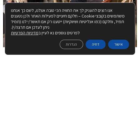
אנו רוצים להעניק לך את החוויה הכי טובה אצלנו, לשם כך אנחנו
משתמשים בקובצי Cookie – חלקם חיוניים לפעילות האתר ולכן נטענים
תמיד, וחלקם (כמו אנליטיות ושיווקיות) ייטענו רק אם תאשר/י לנו (תמיד
ניתן לעדכן אם תרצה/י).
לפרטים נוספים נא לעיין ב
מדיניות הפרטיות
אישור
דחיה
הגדרות
© כל הזכויות שמורות למרכז למורשת הרמב"ם טבריה אם
נהנית מהתוכן בעמוד זה, תוכל להפיץ ברשתות החברתיות
הצהרת נגישות
|
מדיניות פרטיות
ניהול ועיצוב ע"י רבקי שאולזון:
|
בנייה ותחזוקת האתר: