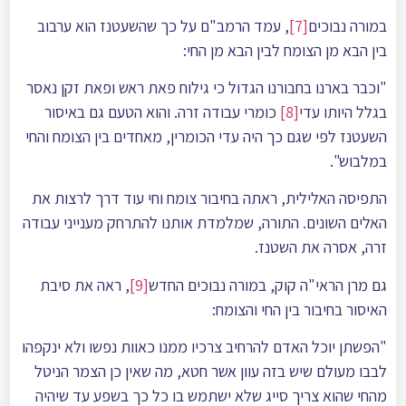
במורה נבוכים
[7]
, עמד הרמב"ם על כך שהשעטנז הוא ערבוב
בין הבא מן הצומח לבין הבא מן החי:
"וכבר בארנו בחבורנו הגדול כי גילוח פאת ראש ופאת זקן נאסר
בגלל היותו עדי
[8]
כומרי עבודה זרה. והוא הטעם גם באיסור
השעטנז לפי שגם כך היה עדי הכומרין, מאחדים בין הצומח והחי
במלבוש".
התפיסה האלילית, ראתה בחיבור צומח וחי עוד דרך לרצות את
האלים השונים. התורה, שמלמדת אותנו להתרחק מענייני עבודה
זרה, אסרה את השטנז.
גם מרן הראי"ה קוק, במורה נבוכים החדש
[9]
, ראה את סיבת
האיסור בחיבור בין החי והצומח:
"הפשתן יוכל האדם להרחיב צרכיו ממנו כאוות נפשו ולא ינקפהו
לבבו מעולם שיש בזה עוון אשר חטא, מה שאין כן הצמר הניטל
מהחי שהוא צריך סייג שלא ישתמש בו כל כך בשפע עד שיהיה