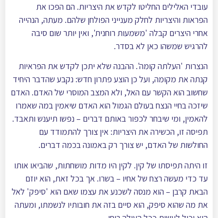
עובדי האלילים החליטו לקדש את היצריות. הם הפכו את
הפראות והיצריות לחלק מענייני הפולחן שלהם. מעתה, הנהייה
אחרי היצרים קבלה 'משמעות רוחנית', ואין יותר שום סיבה
להרגיש שמשהו כאן לא בסדר.
הנצרות 'העלתה קומה'. ההבנה שלא יתכן לקדש את הפראיות
קנתה את מקומה, ועל כן הוצע פתרון חדש: נקבע שהדבר היחיד
שחשוב הוא הקשר עם האל, ולא המצב המוסרי של האדם. האדם
שיזכה בחיי הנצח בעולם הגמול הוא האדם שיאמין במה שאמרו
להאמין, ומי שיבחר לכפור באותם דברים – נפשו תיענש ותאבד.
תפיסה זו, הכשירה את היצריות: אין צורך להתמודד עם
החולשות של האדם, יש צורך רק באמונה בכמה דברים.
זו היתה תפיסתו של קין. לקין היו מדות מושחתות, שהביאו אותו
עד כדי מעשה רצח של אחיו – בשרו. אך בכל זאת, הוא יוזם
הבאת קרבן – הוא מנסה לשכנע את עצמו שאם הוא 'סיפק' לאל
את מה שהוא סיפק, הוא סיים בזה את חובותיו לנשמתו, ומעתה
הוא יכול לעשות ככל העולה רוחו.