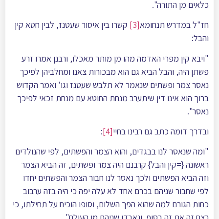
כלאים מן התורה".
חז"ל במדרש תנחומא
[3]
קשרו בין איסור שעטנז, לבין חטא קין
והבל:
"ויבא קין מפרי האדמה מהו מן מותר מאכלו, ורבנן אמרו זרע
פשתן היה, והבל הביא גם הוא מבכורות צאנו ומחלביהן לפיכך
נאסר צמר ופשתים שנאמר לא תלבש שעטנז וגו' ואמר הקדוש
ברוך הוא אינו דין שיתערב מנחת החוטא עם מנחת זכאי לפיכך
נאסר".
ובדרך דומה כתב גם רבינו בחיי
[4]
:
"ומה שנאסר לנו בבגדים, והוא הצמר והפשתים, לפי שהנולדים
ראשונה {=קין והבל} קרבנם היה צמר ופשתים, זה הביא הצמר
וזה הביא הפשתים ולכך נאסר לנו חבור הצמר והפשתים יחדו
לפי שחבור שניהם בכרם אחד לא עלה יפה כי היה בזה ערבוב
כחות הגורם למה שהוא הפך השלום, וסופו הוכיח על תחילתו, כי
רצח זה את זה בסוף, ונאבדו שניהם מן העולם".