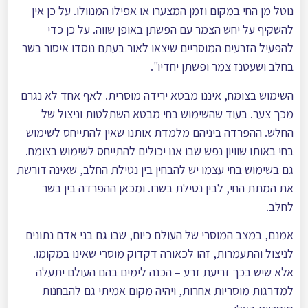
נוטל מן החי במקום וזמן המצערו או אפילו המנוולו. על כן אין
להשקיף על יחש הצמר עם הפשתן באופן שווה. על כן כדי
להפעיל הזרעים המוסריים שיצאו לאור בעתם נוסדו איסור בשר
בחלב ושעטנז צמר ופשתן יחדיו".
השימוש בצומח, איננו מבטא ירידה מוסרית. לאף אחד לא נגרם
מכך צער. בעוד שהשימוש בחי מבטא השתלטות וניצול של
החלש. ההפרדה ביניהם מלמדת אותנו שאין להתייחס לשימוש
בחי באותו שוויון נפש שבו אנו יכולים להתייחס לשימוש בצומח.
גם בשימוש בחי עצמו יש להבחין בין נטילת החלב, שאינה דורשת
את המתת החי, לבין נטילת בשרו. ומכאן ההפרדה בין בשר
לחלב.
אמנם, במצב המוסרי של העולם כיום, שבו גם בני אדם נתונים
לניצול והתעמרות, זהו לכאורה דקדוק מוסרי שאינו במקומו.
אלא שיש בכך זריעת זרע – הכנה לימים בהם העולם יתעלה
למדרגות מוסריות אחרות, ויהיה מקום אמיתי גם להבחנות