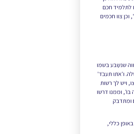
ו לתלמיד חכם
וכן צוו חכמים
ווה שנשַבע בשמו
. ו'אֹתו תעבֹד'
, ויש לך רשות
 בו', וממנו דרשו
ם ומתדבק
אופן כללי,