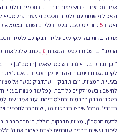
אמרו חכמים בפירוש מצוה זו הדבק בחכמים ותלמידיה
ולאכול ולשתות עם תלמידי חכמים ולעשות פרקמטיא לתל
ואמרו
[5]
: 'והוי מתאבק בעפר רגליהם ושותה בצמא את ד
את הדבקות בה' מקיימים על ידי דבקות בתלמידי חכמי
הרמב"ן בהשגותיו לספר המצוות
[6]
, כתב שלכל אחד מש
"וכן 'ובו תדבק' אינו נדרש כמו שאמר [הרמב"ם] להידב
לקיים מצוותיו יתברך ולהזהיר מן העבירות, אמר: 'את ה'
בעשיית המצוות, 'ובו תדבק' – שתדביק נפשך אל מצוותי
להישבע בשמו לקיים כל דבר. וכָפַל עוד מצווה בעניין הד
בספרי הִדבק בחכמים ובתלמידיהם. ועוד אמרו שם 'לְ
בדרכיו'. הכלל שירצו בדבקות הזו, שיתחבר לחכמים וי
לדעת הרמב"ן, מצוות הדבקות כוללת הן ההתחברות בתל
לימוד ועשיית דברים שגורמים לאדם לאהוב את ה' וללכת