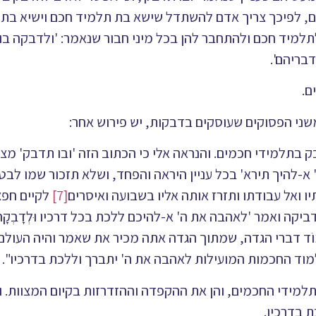
ם, לפיכך צריך אדם להשתדל שישא בת תלמיד חכם וישיא בת
מיד חכם ולהתחבר להן בכל מיני חבור שנאמר: 'ולדבקה בו', 
בריהם'.
ם.
ני הפסוקים שעוסקים בדבקות, יש פירוש אחר:
ק בתלמידי חכמים. והנראה אלי כי הכתוב הזה 'ובו תדבק' מצ
 א-להיך תירא' בכל עניין היראה והפחד, ושלא תזכור שמו לבטלה
ו ואל עבודתו ותזרז אותה אליו בשבועה ואיסרים
[7]
לקיים חפצו
ביקה ואמר 'לאהבה את ה' א-להיכם ללכת בכל דרכיו וּלְדָבְקָה
מוֹד דברי הגדה, שמתוך הגדה אתה מכיר את שאמר והיה העול
למוד החכמות המועילות לאהבה את ה' יתברך וללכת בדרכיו".
מידי החכמים, והן את ההקפדה וההזדרזות בקיום המצוות. וב
 בדרכיו.