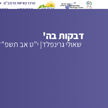
מרכז מורשת הרמב"ם
מרכז הידע
הרמב"
דבקות בה'
שאולי גרינפלד
| י"ט אב תשפ"ד