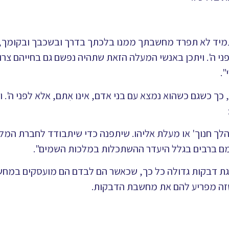
תמיד לא תפרד מחשבתך ממנו בלכתך בדרך ובשכבך ובקומך, ע
לפני ה'. ויתכן באנשי המעלה הזאת שתהיה נפשם גם בחייהם צרו
".
כך כשגם כשהוא נמצא עם בני אדם, אינו אִתם, אלא לפני ה'. ו
יתהלך חנוך' או מעלת אליהו. שיתפנה כדי שיתבודד לחברת המל
מם ברבים בגלל היעדר ההשתכלות במלכות השמים".
דרגת דבקות גדולה כל כך, שכאשר הם לבדם הם מועסקים במחש
שזה מפריע להם את מחשבת הדבקות.