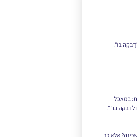
ְקָה בו".
ת: במאכל
דבקה בו' ".
כינה? אלא כך