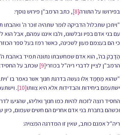
בפירושו על התורה
[8]
, כתב הרמב"ן פירוש נוסף:
"ויתכן שתכלול הדביקה לומר שתהיה זוכר ה' ואהבתו 
עם בני אדם בפיו ובלשונו, ולבו איננו עמהם, אבל הוא 
כי הם בעצמם מעון לשכינה, כאשר רמז בעל ספר הכוזרי
הַדָבֶק בה', הוא אדם שמחשבתו נתונה תמיד באהבת ה', 
הרמב"ן לציין לדברי ריה"ל בכוזרי
[9]
שכתב על החסיד:
"שהוא מְחַמֶד אִלוּ נעשה בדרגת חנוך אשר נאמר בו 'ו
ישתעמם ביחידות והבדידות אלא היא צִוותו
[10]
. וישתע
החסיד רוצה לזכות להיות כמו חנוך ואליהו, שהגיעו ל
וכשהם בחברת בני אדם אחרים הם חשים שעמום, כיון 
ריה"ל אמנם כותב, שאין זו המדרגה המצויה: