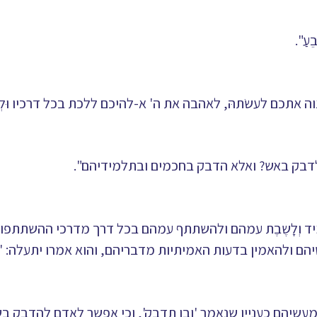
עַ".
אתכם לעשֹתהּ, לאהבה את ה' א-להיכם ללכת בכל דרכיו וּלְדָב
ולדבק באש? ואלא הדבק בחכמים ובתלמידיהם".
מיד וְלָשֶבֶת עמהם ולהשתתף עמהם בכל דרך מדרכי ההשתתפו
 ולהאמין בדעות האמיתיות מדבריהם, והוא אמרו יתעלה: 'ול
שיהם כעניין שנאמר 'ובו תדבק', וכי אפשר לאדם להדבק בש