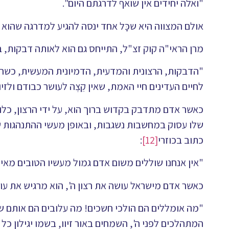
"ואלה יחידים אין שואף לדרגתם היום".
אולם המצווה היא שכָּל אחד ינסה להגיע למדרגה שהוא י
מרן הראי"ה קוק זצ"ל, התייחס גם הוא לאותה דבקות, 
"הדבקות, הרצונית והמדעית, הדמיונית המעשית, כשהן מ
לחיים העדינים חיי האמת, שאין קֵצֶה לעושר כבודם ולזיו 
כאשר אדם מתדבק בקדוש ברוך הוא, על ידי הרצון, כלומר: 
שלו עסוק במחשבות נשגבות, ובאופן מעשי ההתנהגות שלו
כתוב בכוזרי
[12]
:
"אין אנחנו שוללים משום אדם גמול מעשיו הטובים מאיז
כאשר אדם מישראל עושה את רצון ה', הוא מרגיש את עול
"מה אומללים הם הולכי חשכים! מה עלובים הם אותם ש
המתהלכים לפני ה', השמחים באור זיוו, בשמו יגילון כל ה