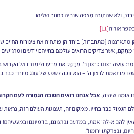
כול, ולא שהתורה מצפה שנהיה כחנוך ואליהו.
בספר אורות
[11]
:
תארגנות [מתחברות] ביחד הן פותחות את צינורות החיים של טַ
מִתְקַם, אשר צדיקים הרואים עולמם בחייהם יודעים ומרגישים קצת
עושה רצונו כרצון ה'. מְדַבֶּק את מדעו ולימודיו אל הקדוש ב
 מותאמת לרצון ה' – הוא זוכה לשפע של עונג מיוחד כבר בחי
ו אומה שיהיה,
אבל אנחנו רואים הטובה הגמורה לעם הקרוב
ם הגמול כבר בחייו. ממקום זה, תענוגות העולם הזה, נראות ע
אין להם א-להי אמת, במדעם וברצונם, בדמיונם ובמעשיהם! 
יום, ובצדקתו ירומו!".