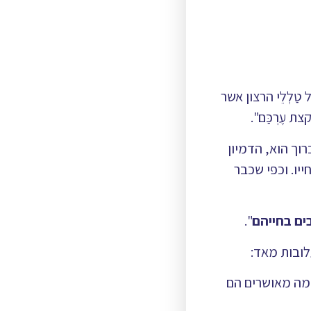
לְלֵי הרצון אשר
 עֶרְכַּם".
רוך הוא, הדמיון
יו. וכפי שכבר
ים בחייהם
".
לובות מאד:
ומה מאושרים הם