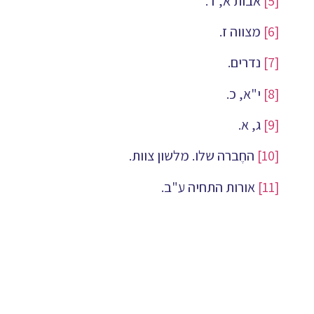
[5]
אבות א, ד.
[6]
מצווה ז.
[7]
נדרים.
[8]
י"א, כ.
[9]
ג, א.
[10]
החֶברה שלו. מלשון צוות.
[11]
אורות התחיה ע"ב.
[12]
א, קי"א.