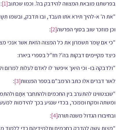
בפרשתנו מובאת המצווה להידבק בה'. וכמו שכתוב
[1]
:
"את ה' א-להיך תירא אֹתו תעבֹד, ובו תדבק, ובשמו תִשָבֵ
וכן מוזכר שוב בסוף הפרשה
[2]
:
"כי אם שָמֹר תשמרון את כל המצוה הזאת אשר אנכי מצוה 
כיצד מקיימים דבקות בה'? חז"ל בספרי ביארו:
"ולדבקה בו- וכי היאך איפשר לו לאדם לעלות למרום 
לאור דברים אלו כתב הרמב"ם בספר המצוות
[3]
:
"שנצטווינו להתערב בין החכמים ולהתחבר אִתָם ולהת
ומשתה ומקח וממכר, בכדי שנגיע בכך להידמות למעשיהם
ובחיבורו הגדול משנה תורה
[4]
:
"מצות עשה להדבק בחכמים ותלמידיהם כדי ללמוד ממע