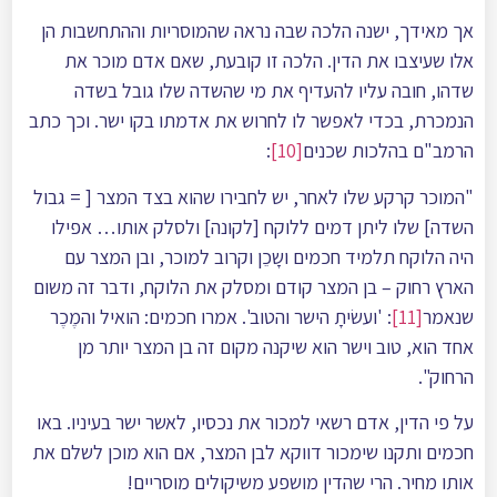
אך מאידך, ישנה הלכה שבה נראה שהמוסריות וההתחשבות הן
אלו שעיצבו את הדין. הלכה זו קובעת, שאם אדם מוכר את
שדהו, חובה עליו להעדיף את מי שהשדה שלו גובל בשדה
הנמכרת, בכדי לאפשר לו לחרוש את אדמתו בקו ישר. וכך כתב
הרמב"ם בהלכות שכנים
[10]
:
"המוכר קרקע שלו לאחר, יש לחבירו שהוא בצד המצר [ = גבול
השדה] שלו ליתן דמים ללוקח [לקונה] ולסלק אותו… אפילו
היה הלוקח תלמיד חכמים ושָכֵן וקרוב למוכר, ובן המצר עם
הארץ רחוק – בן המצר קודם ומסלק את הלוקח, ודבר זה משום
שנאמר
[11]
: 'ועשׂיתָ הישר והטוב'. אמרו חכמים: הואיל והמֶכֶר
אחד הוא, טוב וישר הוא שיקנה מקום זה בן המצר יותר מן
הרחוק".
על פי הדין, אדם רשאי למכור את נכסיו, לאשר ישר בעיניו. באו
חכמים ותקנו שימכור דווקא לבן המצר, אם הוא מוכן לשלם את
אותו מחיר. הרי שהדין מושפע משיקולים מוסריים!