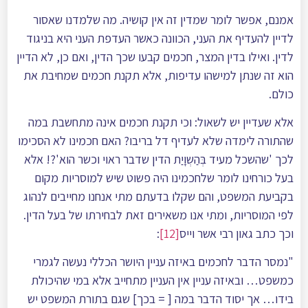
אמנם, אפשר לומר שמדין זה אין קושיה. מה שלמדנו שאסור
לדיין להעדיף את העני, הכוונה כאשר העדפת העני היא בניגוד
לדין. ואילו בדין המצר, חכמים קבעו שכך הדין, ואם כן, לא הדיין
הוא זה שנתן למישהו עדיפות, אלא תקנת חכמים שמחיבת את
כולם.
אלא שעדיין יש לשאול: וכי תקנת חכמים אינה מתחשבת במה
שהתורה לימדה שלא לעדיף דל בריבו? האם חכמינו לא הסכימו
לכך 'שהשכל מעיד בְּהַשְוָיַת הדין שדבר ראוי וכשר הוא'?! אלא
בעל כורחינו לומר שלחכמינו היה פשוט שיש למוסריות מקום
בקביעת המשפט, והם שקלו בדעתם מתי אנחנו מחייבים לנהוג
לפי המוסריות, ומתי אנו משאירים זאת לבחירתו של בעל הדין.
וכך כתב גאון רבי אשר וייס
[12]
:
"נמסר הדבר לחכמים באיזה עניין היושר הכללי נעשה לגמרי
כמשפט… ובאיזה עניין אין העניין מתחייב אלא במי שהיכולת
בידו… אך יסוד הדבר במה [ = בכך] שגם בתורת המשפט יש