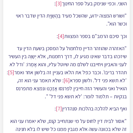
השני. וכפי שנימק בעל ספר החינוך
[3]
:
"ושורש המצוה ידוע, שהשכל מעיד בְּהַשְוָיַת הדין שדבר ראוי
וכשר הוא".
וכך סיכם הרמב"ם בספר המצוות
[4]
:
"האזהרה שהוזהר הדיין מלחמול על המסכן בשעת הדין עד
שיזכהו בדבר שאינו מגיע לו, דרך רחמנות, אלא יְשַוֶה בין העשיר
לעני והאביון ויחייבנו לשלם מה שיוטל עליו, והוא אָמְרוֹ: 'ודל לא
תהדר בריבו'. וכבר כפל את הלאו בעניין זה בלשון אחר ואמר
[5]
:
'לא תשא פני דל'. ולשון ספרא
[6]
: שלא תאמר עני הוא זה,
הואיל ואני והעשיר הזה חייבין לפרנסו אֲזַכֶּנוּ ונמצא מתפרנס
בנקיות – תלמוד לומר: 'לא תשא פני דל' ".
ואף הביא להלכה בהלכות סנהדרין
[7]
:
"אסור לבית דין לחוס על מי שנתחייב קנס, שלא יאמרו עני הוא
זה שלא בכוונה עשה אלא מגבין ממנו כל שיש לו בלא חנינה