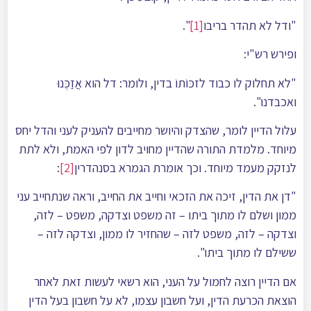
"ודל לא תהדר בריבו
[1]
".
ופירש רש"י:
"לא תחלוק לו כבוד לזכּוֹתוֹ בדין, ולומר: דל הוא אֲזַכֶּנוּ
ואכבדנו".
עלול הדיין לומר, שהצדק והיושר מחייבים להעניק לעני והדל יחס
מיוחד. מלמדת התורה שהדיין מחויב לדון לפי האמת, ולא לתת
לנזקק מעמד מיוחד. וכך אומרת הגמרא בסנהדרין
[2]
:
"דן את הדין, זיכה את הזכאי וחייב את החייב, וראה שנתחייב עני
ממון ושלם לו מתוך ביתו – זה משפט וצדקה, משפט – לזה,
וצדקה – לזה, משפט לזה – שהחזיר לו ממון, וצדקה לזה –
ששילם לו מתוך ביתו".
אם הדיין רוצה לחמול על העני, הוא רשאי לעשות זאת לאחר
הוצאת הכרעת הדין, ועל חשבון עצמו, לא על חשבון בעל הדין