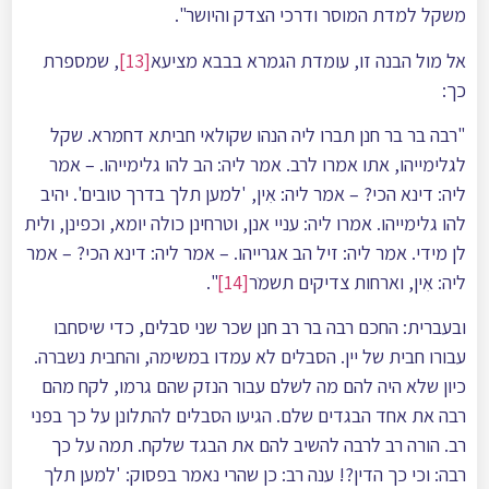
משקל למדת המוסר ודרכי הצדק והיושר".
אל מול הבנה זו, עומדת הגמרא בבבא מציעא
[13]
, שמספרת
כך:
"רבה בר בר חנן תברו ליה הנהו שקולאי חביתא דחמרא. שקל
לגלימייהו, אתו אמרו לרב. אמר ליה: הב להו גלימייהו. – אמר
ליה: דינא הכי? – אמר ליה: אִין, 'למען תלך בדרך טובים'. יהיב
להו גלימייהו. אמרו ליה: עניי אנן, וטרחינן כולה יומא, וכפינן, ולית
לן מידי. אמר ליה: זיל הב אגרייהו. – אמר ליה: דינא הכי? – אמר
ליה: אִין, וארחות צדיקים תשמֺר
[14]
".
ובעברית: החכם רבה בר רב חנן שכר שני סבלים, כדי שיסחבו
עבורו חבית של יין. הסבלים לא עמדו במשימה, והחבית נשברה.
כיון שלא היה להם מה לשלם עבור הנזק שהם גרמו, לקח מהם
רבה את אחד הבגדים שלם. הגיעו הסבלים להתלונן על כך בפני
רב. הורה רב לרבה להשיב להם את הבגד שלקח. תמה על כך
רבה: וכי כך הדין?! ענה רב: כן שהרי נאמר בפסוק: 'למען תלך