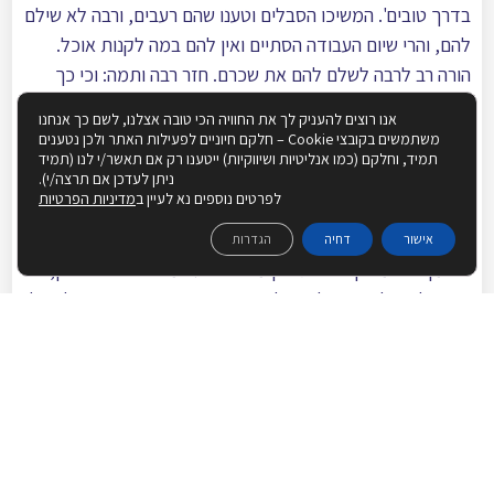
בדרך טובים'. המשיכו הסבלים וטענו שהם רעבים, ורבה לא שילם
להם, והרי שיום העבודה הסתיים ואין להם במה לקנות אוכל.
הורה רב לרבה לשלם להם את שכרם. חזר רבה ותמה: וכי כך
הדין?! השיב רב: זהו סוף הפסוק: 'וארחות צדיקים תשמֺר".
אנו רוצים להעניק לך את החוויה הכי טובה אצלנו, לשם כך אנחנו
פסיקתו של רב לא נבעה מכח תקנת חכמים, אלא באה מתוך
משתמשים בקובצי Cookie – חלקם חיוניים לפעילות האתר ולכן נטענים
תמיד, וחלקם (כמו אנליטיות ושיווקיות) ייטענו רק אם תאשר/י לנו (תמיד
חמלה על הסבלים העניים והרעבים. ואם כן יש לשאול מדוע לא
ניתן לעדכן אם תרצה/י).
חשש רב לאיסור: 'ודל לא תהדר בריבו'? לשאלה זו השיב מרן
לפרטים נוספים נא לעיין ב
מדיניות הפרטיות
הראי"ה קוק זצ"ל:
[15]
אישור
דחיה
הגדרות
"בזמן שיש משקל לזה גם כן מצד צורת המשפט ויסודי הדין, יש
רשות לדיין לפעמים לצרף לזה גם כן מדת הרחמים והחמלה על
האומללים והעובדים הנדכאים". הסבלים לא הזיקו בכוונה, ולכן
יש גם הגיון משפטי בדין של רב, ולא היה זה סתם עיוות – דין
מטעמי חמלה.
[1]
שמות כ"ג, ג.