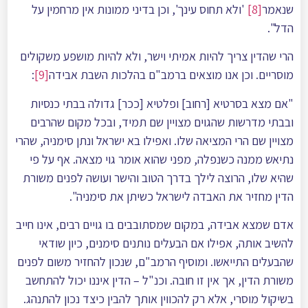
שנאמר
[8]
'ולא תחוס עינך', וכן בדיני ממונות אין מרחמין על
הדל".
הרי שהדין צריך להיות אמיתי וישר, ולא להיות מושפע משקולים
מוסריים. וכן אנו מוצאים ברמב"ם בהלכות השבת אבידה
[9]
:
"אם מצא בסרטיא [רחוב] ופלטיא [ככר] גדולה בבתי כנסיות
ובבתי מדרשות שהגוים מצויין שם תמיד, ובכל מקום שהרבים
מצויין שם הרי המציאה שלו. ואפילו בא ישראל ונתן סימניה, שהרי
נתיאש ממנה כשנפלה, מפני שהוא אומר גוי מצאה. אף על פי
שהיא שלו, הרוצה לילך בדרך הטוב והישר ועושה לפנים משורת
הדין מחזיר את האבדה לישראל כשיתן את סימניה".
אדם שמצא אבידה, במקום שמסתובבים בו גויים רבים, אינו חייב
להשיב אותה, אפילו אם הבעלים נותנים סימנים, כיון שודאי
שהבעלים התייאשו. ומוסיף הרמב"ם, שנכון להחזיר משום לפנים
משורת הדין, אך אין זו חובה. וכנ"ל – הדין איננו יכול להתחשב
בשיקול מוסרי, אלא רק להכווין אותך להבין כיצד נכון להתנהג.