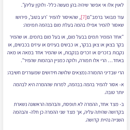
לאוין אלו אי אפשר שיהיה בהן מעשה כלל- ולוקין עליהן".
עוד מבואר ברמב"ם
[7]
, שהאיסור להמיר 'רע בטוב', פירושו
שאסור להמיר אפילו בהמה בעלת מום בבהמה תמימה:
"אחד הממיר תמים בבעל מום, או בעל מום בתמים. או שהמיר
בקר בצאן או צאן בבקר, או כבשים בעיזים או עיזים בכבשים, או
נקבות בזכרים או זכרים בנקבות, או שהמיר אחד במאה או מאה
באחד… הרי אלו תמורה, ולוקה כמניין הבהמות שהמיר".
הרי שבדיני התמורה נמצאים שלושה חידושים שמעוררים חשיבה:
א- אסור להמיר בהמה בבהמה, למרות שההמרה היא לבהמה
יותר טובה.
ב- מצד אחד, ההמרה לא תופסת, והבהמה הראשונה נשארת
בקדושה שהיתה עליה, אך מצד שני ההמרה כן חלה- והבהמה
השנייה נהיית קדושה.