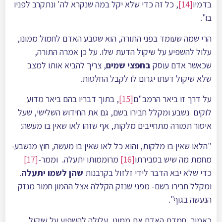
בדמיו
[14]
, כל זה כדי שלא יקל במה שנקרא לה' ונתקרב לפניו
בו".
הרי שמה שעומד בפני התורה, הוא שטבע האדם לחמול ממונו,
עלול להשפיע על שיקול הדעת שלו. על כן אמרה התורה,
שכאשר אדם עוסק
בחפצי שמים
, צריך להביא אותו למצב
שלא שיקול דעתו יגרום לו לקבל החלטות.
על דרך זו ביאר הרמב"ם
[15]
, בתוך דבריו בהם ביאר מדוע
לוקים נשבע ומקלל חבירו בשם, גם את החידוש השלישי, שעל
איסור תמורה מתחייבים מלקות, אף שזהו לאו שאין בו מעשה:
"הלאו שאין בו מלקות, והוא כל לאו שאין בו מעשה, חוץ מנשבע-
מחמת מה שיש בסבירתו
[16]
מרוממותו יתעלה. וממר-
[17]
כדי שלא יבא הדבר לידי זלזול בקרבנות
שהן לשמו יתעלה
.
ומקלל חבירו בשם- מפני שנזק הקללה אצל ההמון חמור מנזק
הנעשה בגוף".
כאמור, חמדת האדם את ממונו, עלולה להשפיע על שיקול