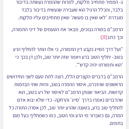
ג- הממיר מתחייב מלקות, למרות שההמרה נעשתה בדיבור
בלבד, והכלל הרגיל הוא שעבירה שנעשית בדיבור בלבד
מוגדרת 'לאו שאין בו מעשה' שאין מתחייבים עליו מלקות.
הרמב"ם במורה נבוכים, מבאר את הטעמים של דיני התמורה,
וכך כתב
[8]
:
"ועל דרך הסייג נקבע דין התמורה, כי אִלו הותר להחליף הרע
בטוב- יחליף הטוב ברע ויאמר שזה יותר טוב, ולכן דן בכך כי
'הוא ותמורתו יהיה קֺדש'".
הרמב"ם בדברים הקצרים הללו, רוצה לתת טעם לשני החידושים
הראשונים שהזכרנו, איסור ההמרה בטוב, והיות שתי הבהמות
קדושות. הביאור שנותן הרמב"ם לאיסור של רע בטוב, הוא
שהדברים נאמרו בדרך 'סייג' והרחקה- כדי שלא יבוא אדם
להחליף טוב ברע, בטענה שהרע יותר טוב, לכן אסרה התורה כל
המרה, גם כשברור מי הרע ומי הטוב, כמו כשמחליף בעל מום
בתמים.