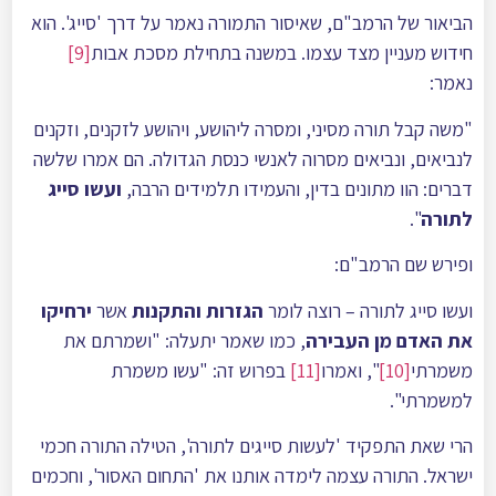
הביאור של הרמב"ם, שאיסור התמורה נאמר על דרך 'סייג'. הוא
חידוש מעניין מצד עצמו. במשנה בתחילת מסכת אבות
[9]
נאמר:
"משה קבל תורה מסיני, ומסרה ליהושע, ויהושע לזקנים, וזקנים
לנביאים, ונביאים מסרוה לאנשי כנסת הגדולה. הם אמרו שלשה
דברים: הוו מתונים בדין, והעמידו תלמידים הרבה,
ועשו סייג
לתורה
".
ופירש שם הרמב"ם:
ועשו סייג לתורה – רוצה לומר
הגזרות והתקנות
אשר
ירחיקו
את האדם מן העבירה
, כמו שאמר יתעלה: "ושמרתם את
משמרתי
[10]
", ואמרו
[11]
בפרוש זה: "עשו משמרת
למשמרתי".
הרי שאת התפקיד 'לעשות סייגים לתורה', הטילה התורה חכמי
ישראל. התורה עצמה לימדה אותנו את 'התחום האסור', וחכמים