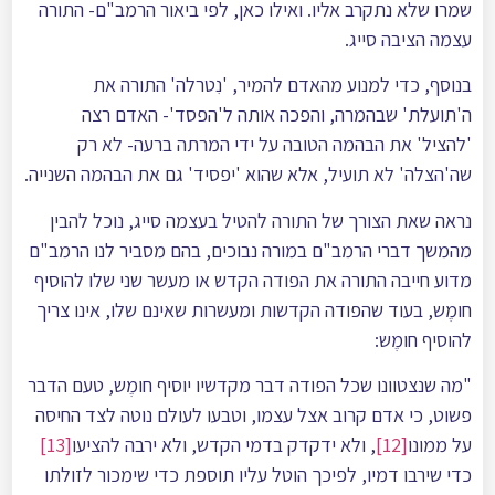
שמרו שלא נתקרב אליו. ואילו כאן, לפי ביאור הרמב"ם- התורה
עצמה הציבה סייג.
בנוסף, כדי למנוע מהאדם להמיר, 'נִטרלה' התורה את
ה'תועלת' שבהמרה, והפכה אותה ל'הפסד'- האדם רצה
'להציל' את הבהמה הטובה על ידי המרתה ברעה- לא רק
שה'הצלה' לא תועיל, אלא שהוא 'יפסיד' גם את הבהמה השנייה.
נראה שאת הצורך של התורה להטיל בעצמה סייג, נוכל להבין
מהמשך דברי הרמב"ם במורה נבוכים, בהם מסביר לנו הרמב"ם
מדוע חייבה התורה את הפודה הקדש או מעשר שני שלו להוסיף
חומֶש, בעוד שהפודה הקדשות ומעשרות שאינם שלו, אינו צריך
להוסיף חומֶש:
"מה שנצטוונו שכל הפודה דבר מקדשיו יוסיף חומֶש, טעם הדבר
פשוט, כי אדם קרוב אצל עצמו, וטבעו לעולם נוטה לצד החיסה
על ממונו
[12]
, ולא ידקדק בדמי הקדש, ולא ירבה להציעו
[13]
כדי שירבו דמיו, לפיכך הוטל עליו תוספת כדי שימכור לזולתו