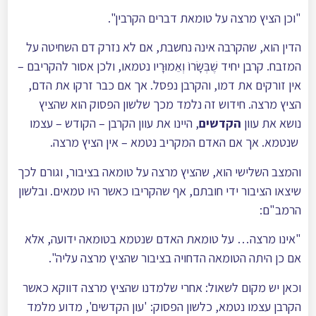
"וכן הציץ מרצה על טומאת דברים הקרבין".
הדין הוא, שהקרבה אינה נחשבת, אם לא נזרק דם השחיטה על
המזבח. קרבן יחיד שֶׁבְּשָׂרוֹ וְאֵמוּרָיו נטמאו, ולכן אסור להקריבם –
אין זורקים את דמו, והקרבן נפסל. אך אם כבר זרקו את הדם,
הציץ מרצה. חידוש זה נלמד מכך שלשון הפסוק הוא שהציץ
נושא את עוון
הקדשים
, היינו את עוון הקרבן – הקודש – עצמו
שנטמא. אך אם האדם המקריב נטמא – אין הציץ מרצה.
והמצב השלישי הוא, שהציץ מרצה על טומאה בציבור, וגורם לכך
שיצאו הציבור ידי חובתם, אף שהקריבו כאשר היו טמאים. ובלשון
הרמב"ם:
"אינו מרצה… על טומאת האדם שנטמא בטומאה ידועה, אלא
אם כן היתה הטומאה הדחויה בציבור שהציץ מרצה עליה".
וכאן יש מקום לשאול: אחרי שלמדנו שהציץ מרצה דווקא כאשר
הקרבן עצמו נטמא, כלשון הפסוק: 'עון הקדשים', מדוע מלמד