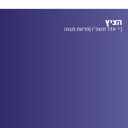
הציץ
| י׳ אדר תשפ״ו |
פרשת תצוה