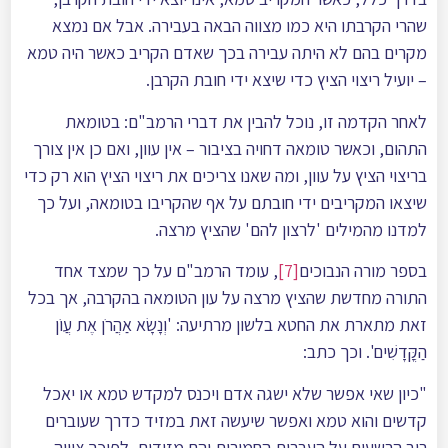
שהרי הקרבתו היא כמו מצווה הבאה בעבירה. אבל אם נמצא
מקרים בהם לא היתה עבירה בכך שאדם הקריב כאשר היה טמא
– יועיל ריצוי הציץ כדי שיצא ידי חובת הקרבן.
לאחר הקדמה זו, נוכל להבין את דברי הרמב"ם: בטומאת
התהום, וכאשר טומאה דחויה בציבור – אין עוון, ואם כן אין צורך
בריצוי הציץ על עוון, ומה שאנו צריכים את ריצוי הציץ הוא רק כדי
שיצאו המקריבים ידי חובתם על אף שהקריבו בטומאה, ועל כך
למדנו מהמילים 'לרצון להם' שהציץ מרצה.
בספר מורה הנבוכים
[7]
, עומד הרמב"ם על כך שמצד אחד
התורה מחדשת שהציץ מרצה על עון הטומאה בהקרבה, אך בכל
זאת מתארת את החטא בלשון מרתיעה: 'וְנָשָׂא אַהֲרֹן אֶת עֲוֹן
הַקֳּדָשִׁים'. וכך כתב:
"כיון שאי אפשר שלא ישגה אדם ויכנס למקדש טמא או יאכל
קדשים והוא טמא ואפשר שיעשה זאת במזיד כדרך שעוברים
רוב הרשעים על העברות החמורות והם מזידים, לפיכך ציווה