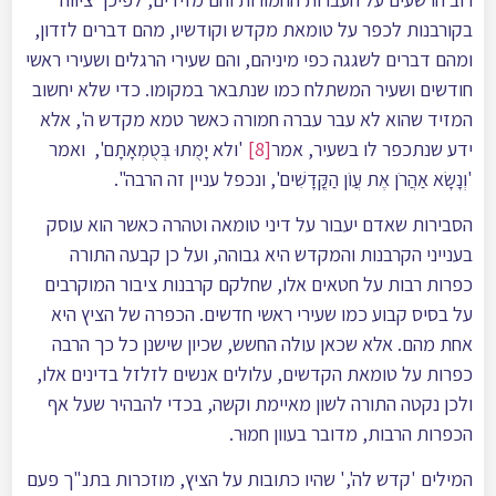
בקורבנות לכפר על טומאת מקדש וקודשיו, מהם דברים לזדון,
ומהם דברים לשגגה כפי מיניהם, והם שעירי הרגלים ושעירי ראשי
חודשים ושעיר המשתלח כמו שנתבאר במקומו. כדי שלא יחשוב
המזיד שהוא לא עבר עברה חמורה כאשר טמא מקדש ה', אלא
ידע שנתכפר לו בשעיר, אמר
[8]
'ולא יָמֻתוּ בְּטֻמְאָתָם', ואמר
'וְנָשָׂא אַהֲרֹן אֶת עֲוֹן הַקֳּדָשִׁים', ונכפל עניין זה הרבה".
הסבירות שאדם יעבור על דיני טומאה וטהרה כאשר הוא עוסק
בענייני הקרבנות והמקדש היא גבוהה, ועל כן קבעה התורה
כפרות רבות על חטאים אלו, שחלקם קרבנות ציבור המוקרבים
על בסיס קבוע כמו שעירי ראשי חדשים. הכפרה של הציץ היא
אחת מהם. אלא שכאן עולה החשש, שכיון שישנן כל כך הרבה
כפרות על טומאת הקדשים, עלולים אנשים לזלזל בדינים אלו,
ולכן נקטה התורה לשון מאיימת וקשה, בכדי להבהיר שעל אף
הכפרות הרבות, מדובר בעוון חמוּר.
המילים 'קדש לה',' שהיו כתובות על הציץ, מוזכרות בתנ"ך פעם