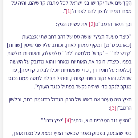
הַקֳּדָשִׁים אשר יקדישו בני ישראל לכל מתנֺת קדשיהם, והיה על
מצחו תמיד לרצון להם לפני ה'
[1]
".
וכך תיאר הרמב"ם
[2]
את עשיית הציץ:
"כיצד מעשה הציץ? עושה טס של זהב רחב שתי אצבעות
[כארבע ס"מ] ומקיף מאוזן לאוזן, וכותב עליו שני שיטין [שורות]
'קדש לה' ' – 'קדש' מלמטה 'לה' ' מלמעלה, והאותיות בולטות
בפניו. כיצד? חופר את האותיות מאחריו והוא מדובק על השעוה
[כלומר: על חומר רך, כדי שהאותיות יוכלו לבלוט קדימה], עד
שבולט. והוא נקוב בשתי קצותיו, ופתיל תכלת למטה ממנו נכנס
מנקב לנקב כדי שיהיה נקשר בפתיל כנגד העורף".
הציץ היה מעטר את ראשו של הכהן הגדול כדוגמת כתר, וכלשון
הרמב"ן
[3]
:
"והציץ נזר המלכים הוא, וכתיב
[4]
'יציץ נזרו' ".
כפי שהבאנו, בפסוק נאמר שכאשר הציץ נמצא על מצח אהרן,