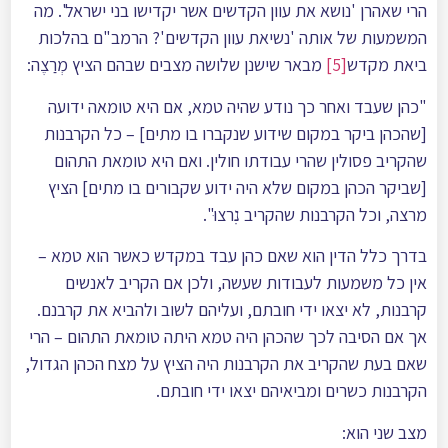
הרי שאהרן 'נושא את עוון הקדשים אשר יקדישו בני ישראל'. מה
המשמעות של אותה 'נשיאת עוון הקדשים'? הרמב"ם בהלכות
ביאת מקדש
[5]
מבאר שישנן שלושה מצבים שבהם הציץ מְרַצֶה:
"כהן שעבד ואחר כך נודע שהיה טמא, אם היא טומאה ידועה
[שהכהן ביקר במקום שידוע שנקברו בו מתים] – כל הקרבנות
שהקריב פסולין שהרי עבודתו חולין. ואם היא טומאת התהום
[שביקר הכהן במקום שלא היה ידוע שקבורים בו מתים] הציץ
מרצה, וכל הקרבנות שהקריב נׅרצוּ".
בדרך כלל הדין הוא שאם כהן עבד במקדש כאשר הוא טמא –
אין כל משמעות לעבודות שעשה, ולכן אם הקריב לאנשים
קרבנות, לא יצאו ידי חובתם, ועליהם לשוב ולהביא את קרבנם.
אך אם הסיבה לכך שהכהן היה טמא היתה טומאת התהום – הרי
שאם בעת שהקריב את הקרבנות היה הציץ על מצח הכהן הגדול,
הקרבנות כשרים ומביאיהם יצאו ידי חובתם.
מצב שני הוא: