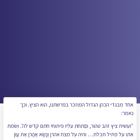
אחד מבגדי הכהן הגדול המוזכר בפרשתנו, הוא הציץ. וכך
נאמר:
"ועשית ציץ זהב טהור, ופׅתחת עליו פיתוחי חֺתם קדש לה'. ושׂמת
אֺתו על פתיל תכלת… והיה על מצח אהרן וְנָשָׂא אַהֲרֹן אֶת עֲוֹן