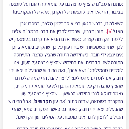
אותנו הרמב"ם שהציץ מרצה גם על טומאת התהום ועל טומאה
בציבור, הרי אלו אינן טומאות של הקרבן, אלא של המקריבים!
לשאלה זו, נדרש הגאון רבי איסר זלמן מלצר, בספרו אבן
האזל
[6]
. ותוכן דבריו, שבכדי להבין את דברי הרמב"ם עלינו
ללמוד הקדמה קצרה. כאשר אדם הביא את קרבנו בטומאה, יש
לכך שתי משמעויות: יש בידו עוון על כך שהקריב בטומאה, וכן
אינו יוצא ידי חובה. כשחידשה התורה שהציץ מרצה, התייחסה
התורה לשני הדברים. את החידוש שהציץ מרצה על העוון, אנו
לומדים מהמילים: 'ונשא אהרן', ואת החידוש שהבעלים יצאו ידי
חובה, אנו לומדים מהמילים: 'לרצון להם'. הרי שֶמה שלמדנו
שהציץ מרצה רק על טומאת הקרבן ולא על טומאת המקריב,
נאמר דווקא לגבי החידוש הראשון – שהציץ מרצה על עוון
ההקרבה בטומאה, שבזה כתוב 'את עון
הקדשים
', אבל החידוש
שהבעלים יצאו ידי חובה, נאמר גם כאשר המקריב טמא, שהרי
המילים 'לרצון להם' אינן מוסבות על המילים 'עון הקדשים'.
בדרך כלל, כאשר המקריב טמא, אינו יוצא ידי חובת הקרבן,