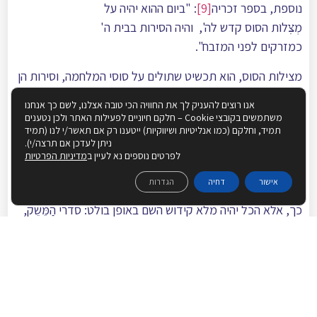
נוספת, בספר זכריה
[9]
: "ביום ההוא יהיה על
מְצׅלוֺת הסוס קדש לה', והיה הסירות בבית ה'
כמזרקים לפני המזבח".
מצילות הסוס, הוא תכשיט שתולים על סוסי המלחמה, וסירות הן
סירי בישול. הרד"ק פירש, שכוונת הנביא היא שעַם ישראל יקדיש
אנו רוצים להעניק לך את החוויה הכי טובה אצלנו, לשם כך אנחנו
לעבודת המקדש את השלל הרב שיהיה בירושלים מנפילת
משתמשים בקובצי Cookie – חלקם חיוניים לפעילות האתר ולכן נטענים
תמיד, וחלקם (כמו אנליטיות ושיווקיות) ייטענו רק אם תאשר/י לנו (תמיד
האויבים. רבינו הרב צבי יהודה ביאר: "ציץ הקודש מונח על מצחו
ניתן לעדכן אם תרצה/י).
של הכהן הגדול, על מקום המוח והמחשבה של הכהן הגדול, ושם
לפרטים נוספים נא לעיין ב
מדיניות הפרטיות
כתוב 'קודש לה", וכאן בזכריה ישנו אותו ביטוי אבל הוא כתוב
אישור
דחיה
הגדרות
על מצילות הסוס. לא כתוב שדוקא על סוס מיוחד יהיה כתוב
כך, אלא הכל יהיה מלא קידוש השם באופן בולט: סדרי הַמֶּשֶׁק,
הָרֶכֶב, הכל יהיה מלא קידוש השם". אפילו מצילות הסוס יהיו
קדש לה'.