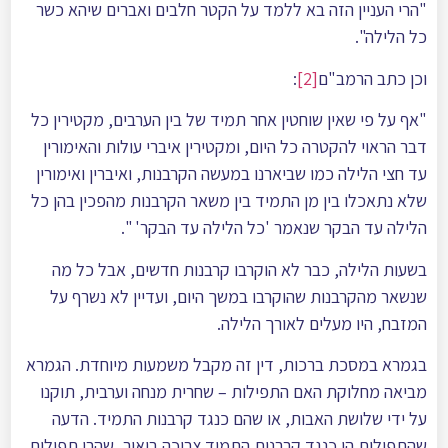
"הרי העניין הזה בא ללמד על הקטר חלבים ואברים שיהא כשר
כל הלילה".
וכן כתב הרמב"ם
[2]
:
"אף על פי שאין שוחטין אחר תמיד של בין הערבים, מקטירין כל
דבר הראוי להקטרה כל היום, ומקטירין איברי עולות והאימורין
עד חצי הלילה כמו שביארנו במעשה הקרבנות, ואיברין ואימורין
שלא נתאכלו בין מן התמיד בין משאר הקרבנות מהפכין בהן כל
הלילה עד הבקר שנאמר 'כל הלילה עד הבקר' ".
בשעות הלילה, כבר לא הוקרבו קרבנות חדשים, אבל כל מה
שנשאר מהקרבנות שהוקרבו במשך היום, ועדיין לא נשרף על
המזבח, היו מעלים לאורך הלילה.
בגמרא במסכת ברכות, דין זה מקבל משמעות מיוחדת. הגמרא
מביאה מחלוקת האם התפילות – שחרית מנחה וערבית, תוקנו
על ידי שלושת האבות, או שהם כנגד קרבנות התמיד. הדעה
שהתפילות הן כנגד קרבנות התמיד צריכה ביאור, שהרי תפילות