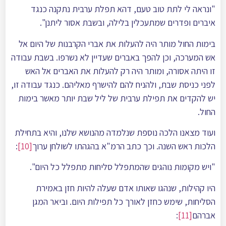
"ונראה לי לתת טוב טעם, דהא תפלת ערבית נתקנה כנגד
איברים ופדרים שמתעכלין בלילה, ובשבת אסור ליתנן".
בימות החול מותר היה להעלות את אברי הקרבנות של היום אל
אש המערכה, וכן להפך באברים שעדיין לא נשרפו. בשבת עבודה
זו היתה אסורה, ומותר היה רק להעלות את האברים אל האש
לפני כניסת שבת, ולהניח להם להישרף מאליהם. כנגד עבודה זו,
יש להקדים את תפילת ערבית של ליל שבת יותר מאשר בימות
החול.
ועוד מצאנו הלכה נוספת שנלמדה מהנושא שלנו, והיא בתחילת
הלכות ראש השנה. וכך כתב הרמ"א בהגהתו לשולחן ערוך
[10]
:
"ויש מקומות נוהגים שהמתפלל סליחות מתפלל כל היום".
היו קהילות, שנהגו שאותו אדם שעלה להיות חזן באמירת
הסליחות, שימש כחזן לאורך כל תפילות היום. וביאר המגן
אברהם
[11]
: