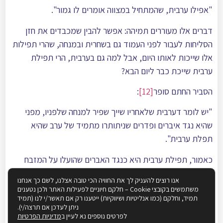
"אפילו ערבית, שהמתחיל במצווה אומרים לו גמור".
דברים אלו מעוררים תמיהה: אפשר להבין שמכבדים את חזן
הסליחות לעבור לפני העמוד גם בשחרית ובמנחה, שהרי תפילות
אלו שייכות לאותו היום, אבל למה גם בערבית, הרי תפילת
ערבית שייכת כבר ליום הבא?
הסביר החתם סופר
[12]
:
"יש לומר דערבית שלאחריו שייך שפיר למנחה שלפניו, מפני
שהיא נגד איברים ופדרים שניתותרו מתמיד של ערב שהיא
תפלת ערבית".
כאמור, תפילת ערבית היא כנגד האברים שהועלו על המזבח
לאורך הלילה. אברים אלו הם של התמיד של בין הערביים ושאר
אנו רוצים להעניק לך את החוויה הכי טובה אצלנו, לשם כך אנחנו
הקרבנות שהוקרבו לאורך היום. והרי שתפילת ערבית שייכת
משתמשים בקובצי Cookie – חלקם חיוניים לפעילות האתר ולכן נטענים
תמיד, וחלקם (כמו אנליטיות ושיווקיות) ייטענו רק אם תאשר/י לנו (תמיד
בעצם ליום הקודם ומסכמת אותו. וכתב האדמו"ר הפני
ניתן לעדכן אם תרצה/י).
מנחם
[13]
:
לפרטים נוספים נא לעיין ב
מדיניות הפרטיות