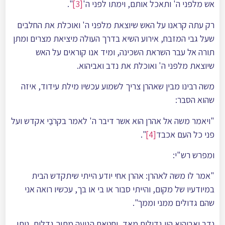
אש מלפני ה' ותאכל אותם, וימתו לפני ה'
[3]
".
רק עתה קראנו על האש שיוצאת מלפני ה' ואוכלת את החלבים
שעל גבי המזבח, אירוע השיא בדרך העולה מיציאת מצרים ומתן
תורה אל עבר השראת השכינה, ומיד אנו קוראים על האש
שיוצאת מלפני ה' ואוכלת את נדב ואביהוא.
משה רבינו מבין שאהרן צריך לשמוע עכשיו מילת עידוד, איזה
שהוא הסבר:
"ויאמר משה אל אהרן הוא אשר דיבר ה' לאמר בקרֹבַי אקדש ועל
פני כל העם אכבד
[4]
".
ומפרש רש"י:
"אמר לו משה לאהרן: אהרן אחי יודע הייתי שיתקדש הבית
במיודעיו של מקום, והייתי סבור או בי או בך, עכשיו רואה אני
שהם גדולים ממני וממך".
נדב ואביהוא היו גדולים מאד, וחטאם הגיעה מתוך גדלות. ניתן