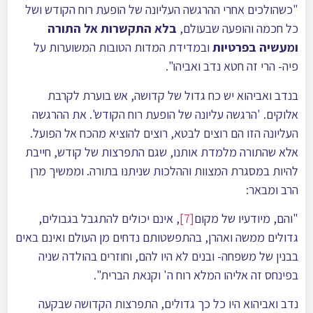
"כשהולכים אחרי ההרגשה העליונה של הופעת רוח הקודש ושל
כל חכמה והופעה שבעולם,
בלא התקשרות אל התורה
ומעשיה בפרטיות
ובמדידת המדות הטובות המשוערות על
פיה- הרי זה חטא נדב ואביהו".
בנדב ואביהוא יש כח גדול של קדושה, אש בוערת לקרבת
אלוקים. 'הרגשה עליונה של הופעת רוח הקודש'. את ההרגשה
העליונה הזו הם רוצים לבטא, רוצים להוציא מהכח אל הפועל.
אלא שהתורה מלמדת אותנו, שגם התפרצות של קודש, חייבת
להיות במסגרת המצוות וההלכות שניתנו בתורה. וממשיך מרן
הרב ומבאר:
"והם, מיודעיו של מקום
[7]
, אינם יכולים להתגבל בגבולים,
גדולים ממשה ואהרן, בהתפשטותם נדחים מן העולם ואינם באים
בבנין של משפחה- ובנים לא היו להם, וחוזרים בהולדה שניה
בפינחס זה אליהו המלא רוח ה' וקנאת הברית".
נדב ואביהוא היו כל כך גדולים, התפרצות הקדושה שבקעה