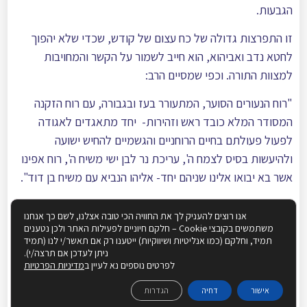
הגבעות.
זו התפרצות גדולה של כח עצום של קודש, שכדי שלא יהפוך
לחטא נדב ואביהוא, הוא חייב לשמור על הקשר והמחויבות
למצוות התורה. וכפי שמסיים הרב:
"רוח הנעורים הסוער, המתעורר בעז ובגבורה, עם רוח הזקנה
המסודר המלא כובד ראש וזהירות- יחד מתאגדים לאגודה
לפעול פעולתם בחיים הרוחניים והגשמיים להחיש ישועה
ולהיעשות בסיס לצמח ה', עריכת נר לבן ישי משיח ה', רוח אפינו
אשר בא יבואו אלינו שניהם יחד- אליהו הנביא עם משיח בן דוד".
אנו רואים את הדור הצעיר, החדור בכל כך הרבה רצון לקום
אנו רוצים להעניק לך את החוויה הכי טובה אצלנו, לשם כך אנחנו
ולפעול, ומצד שני את דור ההורים שכל כך מלא בתורה ויראת
משתמשים בקובצי Cookie – חלקם חיוניים לפעילות האתר ולכן נטענים
תמיד, וחלקם (כמו אנליטיות ושיווקיות) ייטענו רק אם תאשר/י לנו (תמיד
שמים, ואנו מבינים שבניין הגאולה יכול לבוא רק מהחיבור של
ניתן לעדכן אם תרצה/י).
שניהם יחד: הרוח הסוער והמתפרץ של אליהו הנביא, עם תורתו
לפרטים נוספים נא לעיין ב
מדיניות הפרטיות
של משיח בן דוד, אשר כלשון הרמב"ם
[9]
:
אישור
דחיה
הגדרות