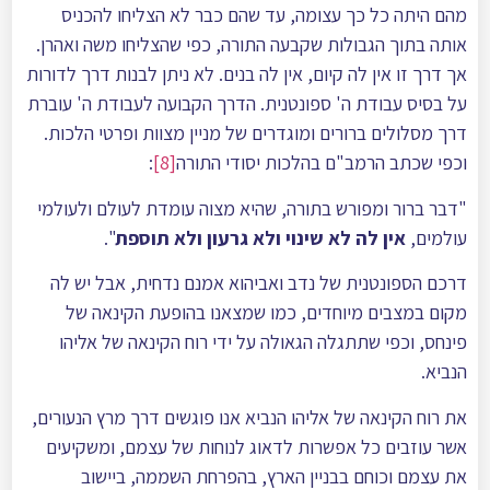
מהם היתה כל כך עצומה, עד שהם כבר לא הצליחו להכניס
אותה בתוך הגבולות שקבעה התורה, כפי שהצליחו משה ואהרן.
אך דרך זו אין לה קיום, אין לה בנים. לא ניתן לבנות דרך לדורות
על בסיס עבודת ה' ספונטנית. הדרך הקבועה לעבודת ה' עוברת
דרך מסלולים ברורים ומוגדרים של מניין מצוות ופרטי הלכות.
וכפי שכתב הרמב"ם בהלכות יסודי התורה
[8]
:
"דבר ברור ומפורש בתורה, שהיא מצוה עומדת לעולם ולעולמי
עולמים,
אין לה לא שינוי ולא גרעון ולא תוספת
".
דרכם הספונטנית של נדב ואביהוא אמנם נדחית, אבל יש לה
מקום במצבים מיוחדים, כמו שמצאנו בהופעת הקינאה של
פינחס, וכפי שתתגלה הגאולה על ידי רוח הקינאה של אליהו
הנביא.
את רוח הקינאה של אליהו הנביא אנו פוגשים דרך מרץ הנעורים,
אשר עוזבים כל אפשרות לדאוג לנוחות של עצמם, ומשקיעים
את עצמם וכוחם בבניין הארץ, בהפרחת השממה, ביישוב