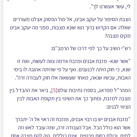
לי, עשר אעשרנו לך".
הצבת הסיפור על יעקב אבינו, אל מול הפסוק אצלנו מעוררים
שאלה: אם הקדוש ברוך הוא שונא מצבות, מפני מה יעקב אבינו
מקים מצבה?
רש"י השיב על כך לפי דרכו של הרמב"ם:
"אשר שנא- מזבח אבנים ומזבח אדמה צווה לעשות, ואת זו
שנא, כי חוק היתה לכנענים. ואף על פי שהיתה אהובה לו בימי
האבות, עכשיו שנאה, מאחר שעשאוה אלו חוק לעבודה זרה".
המהר"ל מפראג, בספרו נתיבות עולם
[5]
, ביאר את ההבדל בין
מצבה למזבח, ומתוך כך את השינוי בין תקופת האבות לבין
הציווי לבנים:
"מזבח אבנים יש בו רבוי אבנים, ומזבח זה ראוי אל ה' יתברך
אשר הוא כולל הכל. אבל העבודה זרה, שזה עובד לאש וזה
למים, וכולם כחות פרטיים, אינם כוללים, היה להם מצבה אחת.