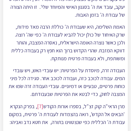
יעקב, עובד את ה' בסגנון האישי והמיוחד שלי'. זו היתה הצורה
של עבודת ה' בזמן האבות.
האמת השלימה, היא שעבודת ה' כוללת הרבה מאד מידות,
שרק האיחוד של כולן יכול להביא לעבודת ה' כפי שה' רוצה.
ולכן כאשר נוצרה האומה הישראלית, נאסרה המצבה, והותר
דווקא המזבח. שהרי הקדוש ברוך הוא חפץ רק בעבודה כללית
ומשותפת, ולא בעבודה פרטית מנותקת.
העבודה זרה, מיוסדת על הפרטיות: יש עובדי האש, ויש עובדי
המים. עבודה לכוכב כזה, ועבודה לכוכב אחר. סגידה לכל מיני
כוחות פרטיים, טבעיים או דמיוניים. עובדי העבודה זרה שׂמוּ את
המצבה לחוק, כדי לבטא את הפרטיות שבעבודתם.
מרן הראי"ה קוק זצ"ל, בספרו אורות הקודש
[7]
, בפרק הנקרא
'הבאים אל הקדש', רואה בהצמדות לעבודת ה' פרטית, במקום
עבודת ה' הכללית כפי שנצטווינו בתורה, את חטא נדב ואביהו: