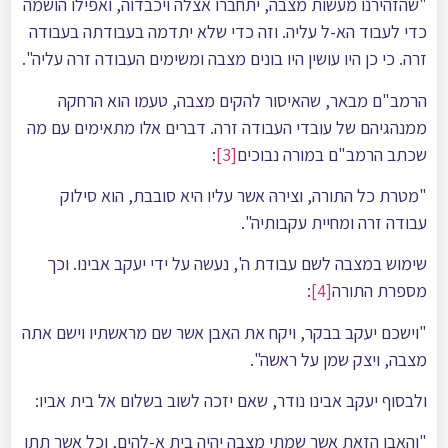
"שהזהירנו מעשות מצבה, יתחברו אצלה ויכבדוה, ואפילו הושמה
כדי לעבוד הא-ל עליה. וזה כדי שלא יתדמה בעבודתה בעבודה
זרה. כי כן היו עושין היו בונים מצבה ומשימים העבודה זרה עליה".
הרמב"ם מבאר, שהאיסור להקים מצבה, טעמו הוא הרחקה
ממנהגיהם של עובדי העבודה זרה. דברים אלו מתאימים עם מה
שכתב הרמב"ם במורה נבוכים
[3]
:
"מטרת כל התורה, וצירהּ אשר עליו היא סובבת, הוא סילוק
עבודה זרה ומחיית עקבותיה".
שימוש במצבה לשם עבודת ה', נעשה על ידי יעקב אבינו. וכך
מספרת התורה
[4]
:
"וישכם יעקב בבקר, ויקח את האבן אשר שם מראשתיו וישם אתה
מצבה, ויצק שמן על ראשה".
ולבסוף יעקב אבינו נודר, שאם יזכה לשוב בשלום אל בית אביו:
"והאבן הזאת אשר שמתי מצבה יהיה בית א-להים, וכל אשר תתן