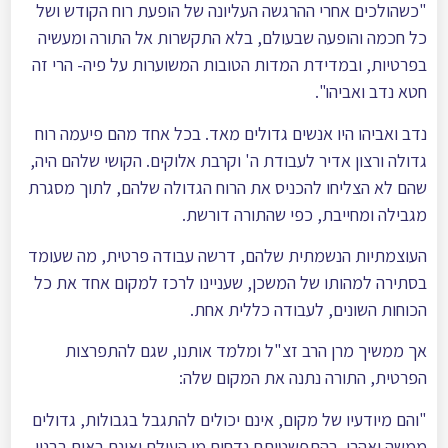
"כשהולכים אחרי ההרגשה העליונה של הופעת רוח הקודש ושל
כל חכמה והופעה שבעולם, בלא התקשרות אל התורה ומעשיה
בפרטיות, ובמדידת המדות הטובות המשוערות על פיה- הרי זה
חטא נדב ואביהו".
נדב ואביהו היו אנשים גדולים מאד. בכל אחד מהם פיעמה רוח
גדולה ורצון אדיר לעבודת ה' וקרבת אלוקים. הקושי שלהם היה,
שהם לא הצליחו להכניס את הרוח הגדולה שלהם, לתוך מסגרת
מגבילה ומחייבת, כפי שהתורה דורשת.
העוצמתיות הנשמתית שלהם, דרשה עבודה פרטית, מה שעומד
בסתירה למהותו של המשכן, שעניינו לרכז למקום אחד את כל
הכוחות השונים, לעבודה כללית אחת.
אך ממשיך מרן הרב זצ"ל ומלמד אותנו, שגם להתפרצות
הפרטית, התורה נתנה את המקום שלה:
"והם מיודעיו של מקום, אינם יכולים להתגבל בגבולות, גדולים
ממשה ואהרן. בהתפשטותם נדחים מן העולם ואינם באים בבנין