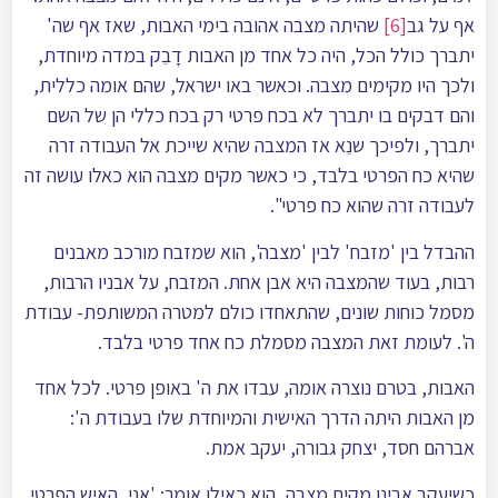
אף על גב
[6]
שהיתה מצבה אהובה בימי האבות, שאז אף שה'
יתברך כולל הכל, היה כל אחד מן האבות דָבֵק במדה מיוחדת,
ולכך היו מקימים מצבה. וכאשר באו ישראל, שהם אומה כללית,
והם דבקים בו יתברך לא בכח פרטי רק בכח כללי הן של השם
יתברך, ולפיכך שנֵא אז המצבה שהיא שייכת אל העבודה זרה
שהיא כח הפרטי בלבד, כי כאשר מקים מצבה הוא כאלו עושה זה
לעבודה זרה שהוא כח פרטי".
ההבדל בין 'מזבח' לבין 'מצבה', הוא שמזבח מורכב מאבנים
רבות, בעוד שהמצבה היא אבן אחת. המזבח, על אבניו הרבות,
מסמל כוחות שונים, שהתאחדו כולם למטרה המשותפת- עבודת
ה'. לעומת זאת המצבה מסמלת כח אחד פרטי בלבד.
האבות, בטרם נוצרה אומה, עבדו את ה' באופן פרטי. לכל אחד
מן האבות היתה הדרך האישית והמיוחדת שלו בעבודת ה':
אברהם חסד, יצחק גבורה, יעקב אמת.
כשיעקב אבינו מקים מצבה, הוא כאילו אומר: 'אני, האיש הפרטי