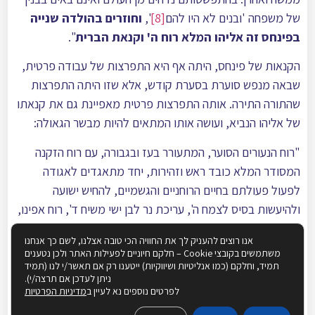
של משפחה 'ובנים לא היו להם
[8]
',
וחוזרים בהולדה שנייה
בפינחס זה אליהו המלא רוח ה' וקנאת הברית
".
הקנאות של פינחס, היתה אף היא התפרצות של עבודה פרטית,
שבאה מנפש סוערת בסערת קודש, אלא שזו היתה התפרצות
שהתורה התירה. אותה התפרצות פרטית מאפיינת גם את קנאתו
של אליהו הנביא, ועושה אותו המתאים להיות מבשר הגאולה:
"רוח הנעורים הסוער, המתעורר בעז ובגבורה, עם רוח הזקנה
המסודר המלא כובד ראש וזהירות, יחד מתאגדים לאגודה
לפעול פעולתם בחיים הרוחניים והגשמיים, להחיש ישועה
ולהיעשות בסיס לצמח ה', עריכת נר לבן ישי משיח ד', רוח אפינו,
אשר בא יבואו אלינו שניהם יחד: 'אליהו הנביא עם משיח בן
אנו רוצים להעניק לך את החוויה הכי טובה אצלנו, לשם כך אנחנו
דוד
[9]
'".
משתמשים בקובצי Cookie – חלקם חיוניים לפעילות האתר ולכן נטענים
תמיד, וחלקם (כמו אנליטיות ושיווקיות) ייטענו רק אם תאשר/י לנו (תמיד
הדור הצעיר, התברך ברוח סוערת, פורצת, רוחם של פינחס
ניתן לעדכן אם תרצה/י).
לפרטים נוספים נא לעיין ב
מדיניות הפרטיות
ואליהו. ולכן דווקא ל'בנים' יש את היכולת לקום להעיז ולפעול,
ובכך לקומם את שיממות ארצנו, ולהביא אותנו אל הגאולה