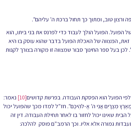
ורצון טוב, ומתוך כך תחול ברכת ה' עליהם".
ל הפועל. הפועל הולך לעבוד כדי לפרנס את בני ביתו, הוא
זאת, המצווה של האכלת הפועל בדבר שהוא עוסק בו היא
 לכן בעל ספר החינוך סבור שמצווה זו מקורה בצורך לקנות
כלפי הפועל הוא הפסקת העבודה. בפרשת קדושים
[10]
נאמר:
אוֹתָם מֵאֶרֶץ מִצְרָיִם אֲנִי ה' אֱ-לֹהֵיכֶם". חז"ל למדו מכך שהפועל יכול
בית שאינו יכול לחזור בו לאחר תחילת העבודה. דין זה
עבדות גמורה אלא אליו. וכך הרמב"ם פוסק להלכה: