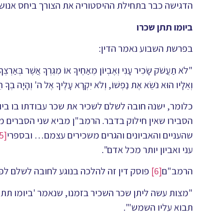
הדגישה כבר בתחילת ההיסטוריה את הצורך ביחס אנושי
ביומו תתן שכרו
בפרשת השבוע נאמר הדין:
"לֹא תַעֲשֹׁק שָׂכִיר עָנִי וְאֶבְיוֹן מֵאַחֶיךָ אוֹ מִגֵּרְךָ אֲשֶׁר בְּאַרְצְךָ 
וְאֵלָיו הוּא נֹשֵׂא אֶת נַפְשׁוֹ, וְלֹא יִקְרָא עָלֶיךָ אֶל ה' וְהָיָה
כלומר, ישנה חובה לשלם לשכיר את שכר עבודתו בו ביו
הסבירו שאין חילוק בדבר. הרמב"ן מביא שני הסברים מד
שהעניים והאביונים והגרים משכירים עצמם… ובספרי
[5]
עני ואביון יותר מכל אדם".
הרמב"ם
[6]
פוסק דין זה להלכה בנוגע לחובה לשלם לפו
"מצות עשה ליתן שכר השכיר בזמנו, שנאמר 'ביומו תתן 
תבוא עליו השמש'".