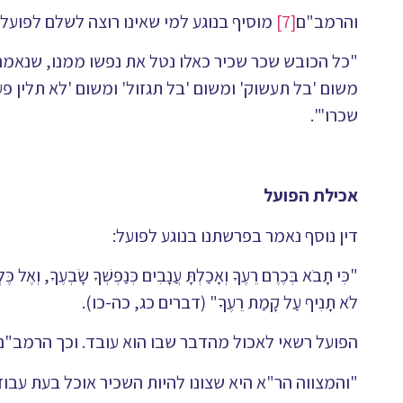
והרמב"ם
[7]
מוסיף בנוגע למי שאינו רוצה לשלם לפועל 
"כל הכובש שכר שכיר כאלו נטל את נפשו ממנו, שנאמר '
משום 'בל תעשוק' ומשום 'בל תגזול' ומשום 'לא תלין פע
שכרו'".
אכילת הפועל
דין נוסף נאמר בפרשתנו בנוגע לפועל:
"כִּי תָבֹא בְּכֶרֶם רֵעֶךָ וְאָכַלְתָּ עֲנָבִים כְּנַפְשְׁךָ שָׂבְעֶךָ, וְאֶל כֶּ
לֹא תָנִיף עַל קָמַת רֵעֶךָ" (דברים כג, כה-כו).
הפועל רשאי לאכול מהדבר שבו הוא עובד. וכך הרמב"ם
"והמצווה הר"א היא שצונו להיות השכיר אוכל בעת עבו