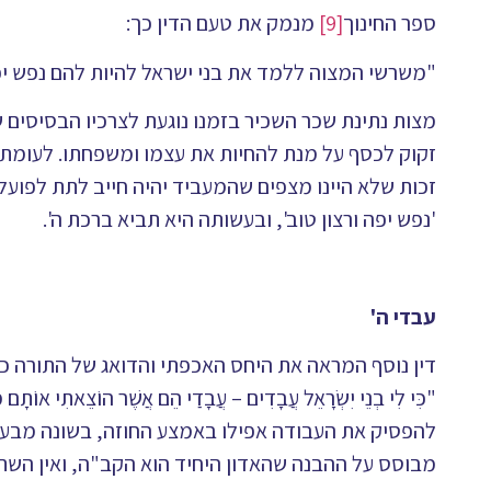
ספר החינוך
[9]
מנמק את טעם הדין כך:
"משרשי המצוה ללמד את בני ישראל להיות להם נפש יפה 
מצות נתינת שכר השכיר בזמנו נוגעת לצרכיו הבסיסים ש
זקוק לכסף על מנת להחיות את עצמו ומשפחתו. לעומת 
זכות שלא היינו מצפים שהמעביד יהיה חייב לתת לפועל.
'נפש יפה ורצון טוב', ובעשותה היא תביא ברכת ה'.
עבדי ה'
דין נוסף המראה את היחס האכפתי והדואג של התורה 
"כִּי לִי בְנֵי יִשְׂרָאֵל עֲבָדִים – עֲבָדַי הֵם אֲשֶׁר הוֹצֵאתִי 
להפסיק את העבודה אפילו באמצע החוזה, בשונה מבעל ה
מבוסס על ההבנה שהאדון היחיד הוא הקב"ה, ואין השת