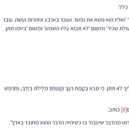
כלל:
ואליו הוא נושא את נפשו'. ועובר בארבע אזהרות ועשה. עובר
ולת שכיר' ומשום 'לא תבוא עליו השמש' ומשום 'ביומו תתן
לְיְךָ לֹא תִתֵּן. כִּי תָבֹא בְּקָמַת רֵעֶךָ וְקָטַפְתָּ מְלִילֹת בְּיָדֶךָ, וְחֶרְמֵשׁ
[8]
כותב:
דתו מהדבר שיעבוד בו כשיהיה הדבר ההוא מחובר בארץ".