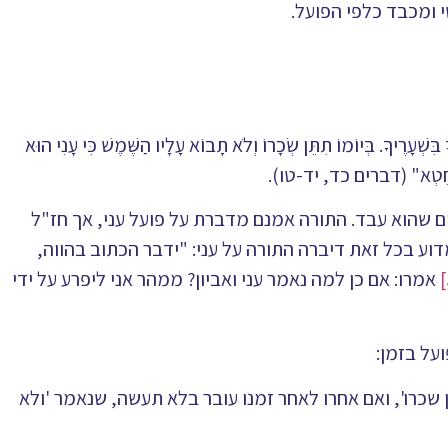
 ומכבד כלפי הפועל.
בִּשְׁעָרֶיךָ. בְּיוֹמוֹ תִתֵּן שְׂכָרוֹ וְלֹא תָבוֹא עָלָיו הַשֶּׁמֶשׁ כִּי עָנִי הוּא
 בְךָ חֵטְא" (דברים כד, יד-טו).
ם שהוא עבד. התורה אמנם מדברת על פועל עני, אך חז"ל
וע בכל זאת דיברה התורה על עני: "ידבר הכתוב בהווה,
אמרו: אם כן למה נאמר עני ואביון? ממהר אני ליפרע על ידי
על בזמן:
שכרו', ואם אחרו לאחר זמנו עובר בלא תעשה, שנאמר 'ולא