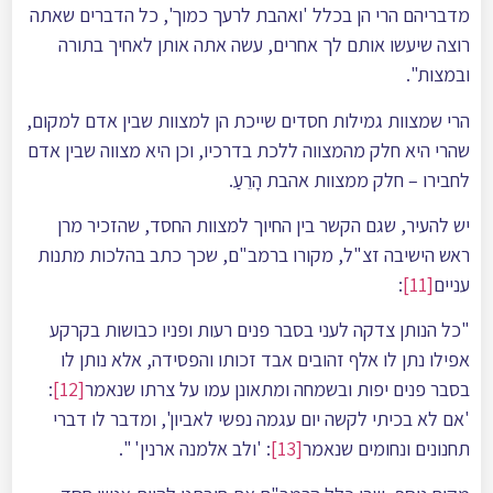
מדבריהם הרי הן בכלל 'ואהבת לרעך כמוך', כל הדברים שאתה
רוצה שיעשו אותם לך אחרים, עשה אתה אותן לאחיך בתורה
ובמצות".
הרי שמצוות גמילות חסדים שייכת הן למצוות שבין אדם למקום,
שהרי היא חלק מהמצווה ללכת בדרכיו, וכן היא מצווה שבין אדם
לחבירו – חלק ממצוות אהבת הָרֵעַ.
יש להעיר, שגם הקשר בין החיוך למצוות החסד, שהזכיר מרן
ראש הישיבה זצ"ל, מקורו ברמב"ם, שכך כתב בהלכות מתנות
עניים
[11]
:
"כל הנותן צדקה לעני בסבר פנים רעות ופניו כבושות בקרקע
אפילו נתן לו אלף זהובים אבד זכותו והפסידה, אלא נותן לו
בסבר פנים יפות ובשמחה ומתאונן עמו על צרתו שנאמר
[12]
:
'אם לא בכיתי לקשה יום עגמה נפשי לאביון', ומדבר לו דברי
תחנונים ונחומים שנאמר
[13]
: 'ולב אלמנה ארנין' ".