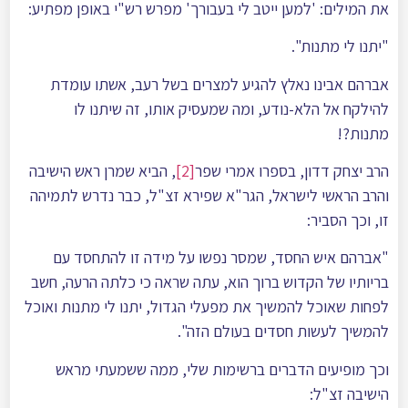
את המילים: 'למען ייטב לי בעבורך' מפרש רש"י באופן מפתיע:
"יתנו לי מתנות".
אברהם אבינו נאלץ להגיע למצרים בשל רעב, אשתו עומדת
להילקח אל הלא-נודע, ומה שמעסיק אותו, זה שיתנו לו
מתנות?!
הרב יצחק דדון, בספרו אמרי שפר
[2]
, הביא שמרן ראש הישיבה
והרב הראשי לישראל, הגר"א שפירא זצ"ל, כבר נדרש לתמיהה
זו, וכך הסביר:
"אברהם איש החסד, שמסר נפשו על מידה זו להתחסד עם
בריותיו של הקדוש ברוך הוא, עתה שראה כי כלתה הרעה, חשב
לפחות שאוכל להמשיך את מפעלי הגדול, יתנו לי מתנות ואוכל
להמשיך לעשות חסדים בעולם הזה".
וכך מופיעים הדברים ברשימות שלי, ממה ששמעתי מראש
הישיבה זצ"ל: