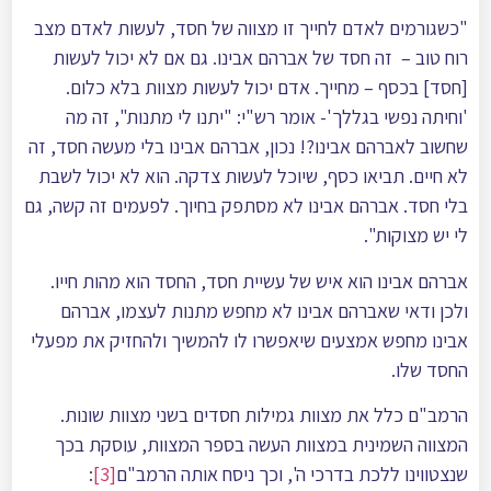
"כשגורמים לאדם לחייך זו מצווה של חסד, לעשות לאדם מצב
רוח טוב – זה חסד של אברהם אבינו. גם אם לא יכול לעשות
[חסד] בכסף – מחייך. אדם יכול לעשות מצוות בלא כלום.
'וחיתה נפשי בגללך'- אומר רש"י: "יתנו לי מתנות", זה מה
שחשוב לאברהם אבינו?! נכון, אברהם אבינו בלי מעשה חסד, זה
לא חיים. תביאו כסף, שיוכל לעשות צדקה. הוא לא יכול לשבת
בלי חסד. אברהם אבינו לא מסתפק בחיוך. לפעמים זה קשה, גם
לי יש מצוקות".
אברהם אבינו הוא איש של עשיית חסד, החסד הוא מהות חייו.
ולכן ודאי שאברהם אבינו לא מחפש מתנות לעצמו, אברהם
אבינו מחפש אמצעים שיאפשרו לו להמשיך ולהחזיק את מפעלי
החסד שלו.
הרמב"ם כלל את מצוות גמילות חסדים בשני מצוות שונות.
המצווה השמינית במצוות העשה בספר המצוות, עוסקת בכך
שנצטווינו ללכת בדרכי ה', וכך ניסח אותה הרמב"ם
[3]
: