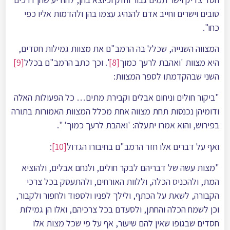
טובים וישרים וחייב אדם להנהיג עצמו בהן ולהדמות אליו כפי
כחו".
המצווה השנייה, שכלל בה הרמב"ם את מצוות גמילות חסדים,
היא מצוות 'ואהבת לרעך כמוך
[8]
'. וכך כתב הרמב"ם בכלל
[9]
השני שבהקדמתו לספר המצוות:
"ביקור חולים וניחום אבלים וקבירת מתים… כל הפעולות האלה
ודומיהן נכנסות תחת מצווה אחת מכלל המצוות האמורות בתורה
בפירוש, והוא אמרו יתעלה: 'ואהבת לרעך כמוך' ".
ואף על דברים אלו חזר הרמב"ם בחיבורו הגדול
[10]
:
"מצות עשה של דבריהם לבקר חולים, ולנחם אבלים, ולהוציא
המת, ולהכניס הכלה, וללוות האורחים, ולהתעסק בכל צרכי
הקבורה, לשאת על הכתף, ולילך לפניו ולספוד ולחפור ולקבור,
וכן לשמח הכלה והחתן, ולסעדם בכל צרכיהם, ואלו הן גמילות
חסדים שבגופו שאין להם שיעור, אף על פי שכל מצות אלו