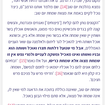
מקום נוסף, שבו כלל הרמב"ם את חובתנו להיות אנשי חסד,
נמצא בהלכות יום טוב
[14]
. שם מלמד אותנו הרמב"ם, כיצד
נוכל לקיים באמת את מצוות שמחת יום טוב:
"הקטנים נותן להם קליות ['פיצוחים'] ואגוזים ומגדנות, והנשים
קונה להן בגדים ותכשיטין נאים כפי ממונו, והאנשים אוכלין בשר
ושותין יין שאין שמחה אלא בבשר ואין שמחה אלא ביין, וכשהוא
אוכל ושותה חייב להאכיל לגר ליתום ולאלמנה עם שאר העניים
האמללים,
אבל מי שנועל דלתות חצרו ואוכל ושותה הוא
ובניו ואשתו ואינו מאכיל ומשקה לעניים ולמרי נפש אין זו
שמחת מצוה אלא שמחת כריסו
, ועל אלו נאמר
[15]
: 'זבחיהם
כלחם אונים להם כל אוכליו יטמאו כי לחמם לנפשם', ושמחה
כזו קלון היא להם שנאמר
[16]
: 'וזריתי פרש על פניכם פרש
חגיכם'.
שמחת יום טוב, שאיננה כוללת בתוכה את הדאגה למי שאין לו,
אינה שמחה של מצווה, אלא סתם מילוי הבטן באוכל.