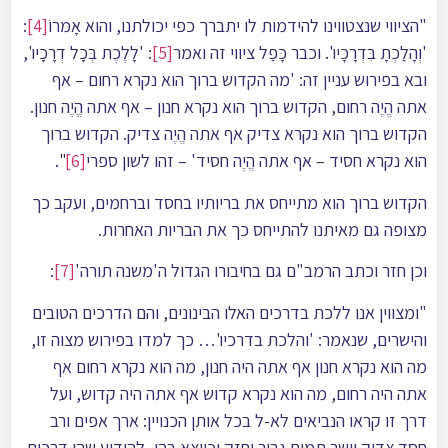
"הציווי שנצטווינו להידמות לו יתברך כפי יכולתנו, והוא אָמרוֹ
[4]
:
'וְהָלַכְתָ בִּדְרָכָיו'. וכבר כָּפַל ציווי זה ואמר
[5]
: 'לָלֶכֶת בְּכָל דְרָכָיו',
ובא בפירוש עניין זה: 'מה הקדוש ברוך הוא נקרא רחום – אף
אתה הֱיֶה רחום, הקדוש ברוך הוא נקרא חנון – אף אתה הֱיֶה חנון.
הקדוש ברוך הוא נקרא צדיק אף אתה הֱיֶה צדיק. הקדוש ברוך
הוא נקרא חסיד – אף אתה הֱיֶה חסיד' – זהו לשון ספרי
[6]
".
הקדוש ברוך הוא מתייחס את בריותיו בחסד וברחמים, ועקב כך
מצופה גם מאיתנו להתייחס כך את הבריות האחרות.
וכן חזר וכתב הרמב"ם גם בחיבורו הגדול ה'משנה תורה'
[7]
:
"ומצווין אנו ללכת בדרכים האלו הבינונים, והם הדרכים הטובים
והישרים, שנאמר: 'והלכת בדרכיו'… כך למדו בפירוש מצוה זו,
מה הוא נקרא חנון אף אתה היה חנון, מה הוא נקרא רחום אף
אתה היה רחום, מה הוא נקרא קדוש אף אתה היה קדוש, ועל
דרך זו קראו הנביאים לא-ל בכל אותן הכנויין: ארך אפים ורב
חסד צדיק וישר תמים גבור וחזק וכיוצא בהן, להודיע שהן דרכים