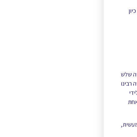
יון
שה שלש
 רבינו
ידי
אחת
מעשית,