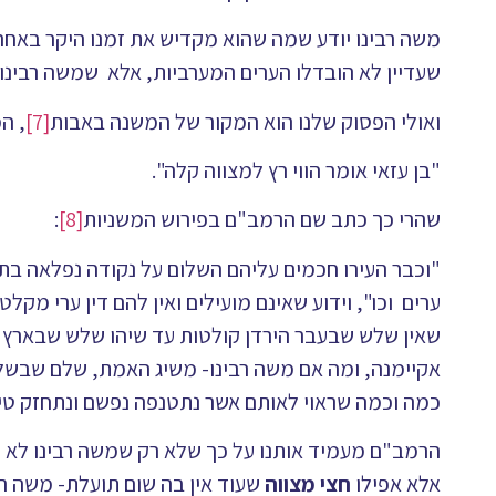
משה רבינו יודע שמה שהוא מקדיש את זמנו היקר באחרית
שעדיין לא הובדלו הערים המערביות, אלא שמשה רבינו 
ואולי הפסוק שלנו הוא המקור של המשנה באבות
[7]
, ה
"בן עזאי אומר הווי רץ למצווה קלה".
שהרי כך כתב שם הרמב"ם בפירוש המשניות
[8]
:
"וכבר העירו חכמים עליהם השלום על נקודה נפלאה בתור
ערים וכו", וידוע שאינם מועילים ואין להם דין ערי מקל
שאין שלש שבעבר הירדן קולטות עד שיהו שלש שבארץ כ
אקיימנה, ומה אם משה רבינו- משיג האמת, שלם שבשל
כמה וכמה שראוי לאותם אשר נתטנפה נפשם ונתחזק טינו
הרמב"ם מעמיד אותנו על כך שלא רק שמשה רבינו לא ר
אלא אפילו
חצי מצווה
שעוד אין בה שום תועלת- משה רב