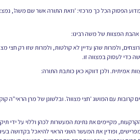
מדוע הפסוק הכל כך מרכזי: 'וזאת התורה אשר שם משה', נמצא
אהבת המצוות של משה רבינו:
צחים, ולמרות שהן עדיין לא קולטות, ולמרות שזו רק חצי מצו
שה כדי לעסוק במצווה זו.
ות אמיתית. ולכן דווקא כאן כותבת התורה:
ם קרובות עם המושג 'חצי מצווה'. ובלשונן של מרן הראי"ה קוק
קעות, מקיימים את נתינת המעשרות לכהן וללוי על ידי תיקון
ומפרישים, ופודין את המעשר השני הראוי להיאכל בקדושה בעיר