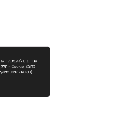
אנו רוצים להעניק לך את
בקובצי ie
(כמו אנליטיות ושיווק
 הרב קוק.