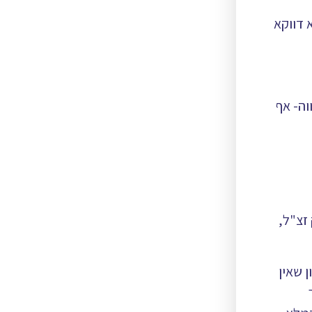
 דווקא
וה- אף
 זצ"ל,
 שאין