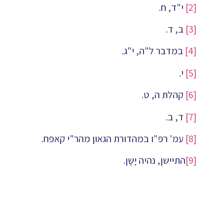
[2]
י"ד, ח.
[3]
ב, ד.
[4]
במדבר ל"ה, י"ג.
[5]
י.
[6]
קהלת ה, ט.
[7]
ד, ב.
[8]
עמ' רפ"ו במהדורת הגאון מהר"י קאפח.
[9]
התיישן, נהיה יָשָן.
[10]
אורות התחיה ה'. עמ' נ"ז במהדורה הישנה של מוסד