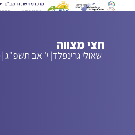
מרכז מורשת הרמב"ם
מרכז הידע
הרמב"
חצי מצווה
שאולי גרינפלד
| י' אב תשפ"ג |
פ