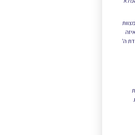
המלא
מצוות
יזה
דת ה'
ת