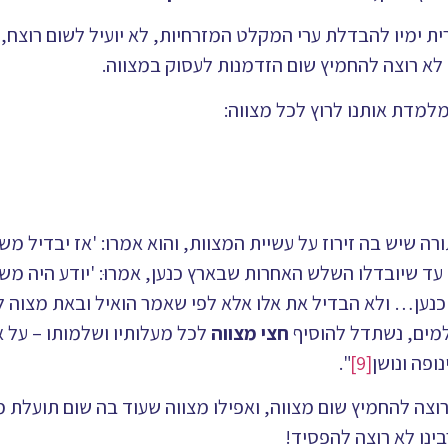
 ימיו להבדלת ערי המקלט המזרחיות, לא יועיל לשום רוצח, כ
לא רוצה להחמיץ שום הזדמנות לעסוק במצווה.
מלמדת אותנו לרוץ לכל מצווה:
ה שיש בה זירוז על עשיית המצוות, והוא אמרו: 'אז יבדיל מ
ט עד שיובדלו השלש האחרות שבארץ כנען, אמרוּ: 'יודע היה משה
נען… ולא הבדיל את אלו אלא לפי שאמר הואיל ובאת מצוה ל
מים, נשתדל להוסיף
חצי מצווה
לכל מעלותיו ושלמותו – על 
פה ונושן
[9]
".
וצה להחמיץ שום מצווה, ואפילו מצווה שעוד בה שום תועלת 
ינו לא רוצה להפסיד!