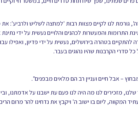
פרים שפתינו, שפך שיח תחת סדרים חיים, במשטר חי וקיים 
', גורמת לנו לקיים מצוות רבות 'למחצה לשליש ולרביע': את 
ינת התרומות והמעשרות לכהנים והלויים נעשית על ידי נתינת א
להתקיים בטהרה בירושלים, נעשית על ידי פדיון, ואפילו עבו
כל סדרי הקרבנות שהיו נהוגים בעבר.
חוץ – אבל חיים ועניין רב הם מלאים מבפנים".
לנו, מזכירים לנו מה היה לנו פעם עת ישבנו על אדמתנו, ובי
ד המקוּוה, ליום בו ישוב ה' ויקבץ את נדחינו להר מרום הרים.