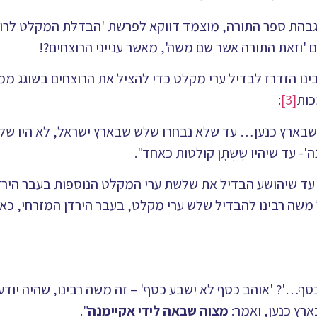
 הגבהת ספר התורה, מוצמד דווקא לפרשת 'הבדלת המקלט לרו
ם 'וזאת התורה אשר שם משה', מאשר ענייני הרוצחים?!
ינו הזדרז לבדיל ערי מקלט כדי להציל את הרוצחים בשוגג ממו
כות
[3]
:
 שבארץ כנען… עד שלא נבחרו שלש שבארץ ישראל, לא היו של
- עד שיהיו שֶשְתָן קולטות כאחד".
 עד שיהושע הבדיל את שלשת ערי המקלט הנוספות בעבר הירד
ל משה רבינו להבדיל שלש ערי מקלט, בעבר הירדן המזרחי, כא
סף…'? 'אוהב כסף לא ישבע כסף' – זה משה רבינו, שהיה יודע
רץ כנען, ואמר:
מצוה שבאה לידי אקיימנה
".