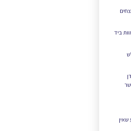
צחים
ות ביד
ש
ן
שר
 שאין