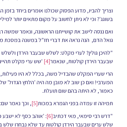
וצריך להביו, מדוע הפסוק שכולנו אומרים ביחד בזמן
בשוגג'? וכי לא ניתן לחשוב על מקום מתאים יותר למילי
ואם ננסה לישב את קושייתנו הראשונה, ונאמר שמשה רב
גואל הדם, הנה נראה את דברי חז"ל במשנה במסכת מ
"להיכן גולין? לערי מקלט: לשלש שבעבר הירדן ולשלש
שבעבר הירדן קולטות, שנאמר
[4]
'שש ערי מקלט תהיינה'
הרי שערי המקלט שהבדיל משה, בכלל לא היו פעילות,
המערבי! ואם כן שוב לא מובן מה היה 'הלחץ הגדול' ש
כאמור, לא היתה בהם שום תועלת.
תמיהה זו עמדה בפני הגמרא במכות
[5]
, וכך נאמר שם:
"דרש רבי סימאי, מאי דכתיב
[6]
: 'אוהב כסף לא ישבע כ
שלש ערים שבעבר הירדן קולטות עד שלא נבחרו שלש בא