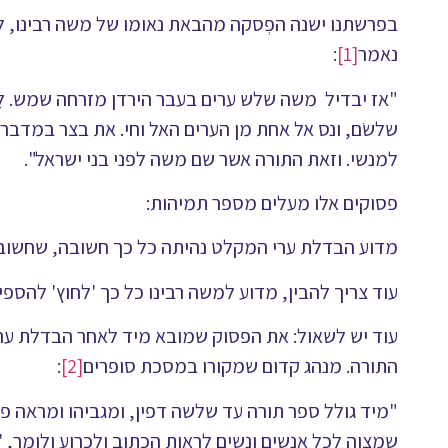
בפרשתנו ישנה הפְסקה מהבאת נאומו של משה רבינו, 
נאמר
[1]
:
"אז יבדיל משה שלש ערים בעבר הירדן מזרחה שמש. לָנ
שלשֹם, ונס אל אחת מן הערים האל וחי. את בצר במדבר ב
למנשי. וזאת התורה אשר שם משה לפני בני ישראל".
פסוקים אלו מעלים מספר תמיהות:
מדוע הבדלת ערי המקלט נהיתה כל כך חשובה, שחשוב ל
עוד צריך להבין, מדוע למשה רבינו כל כך 'לחוץ' להספי
עוד יש לשאול: את הפסוק שמובא מיד לאחר הבדלת ערי
התורה. מנהג קדום שמקורו במסכת סופרים
[2]
:
"מיד גולל ספר תורה עד שלשה דפין, ומגביהו ומראה פני
שמצוה לכל אנשים ונשים לראות הכתוב ולכרוע ולומר, '