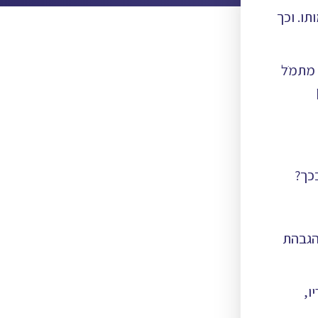
ו. וכך
 מתמֹל
כך?
הגבהת
ו,