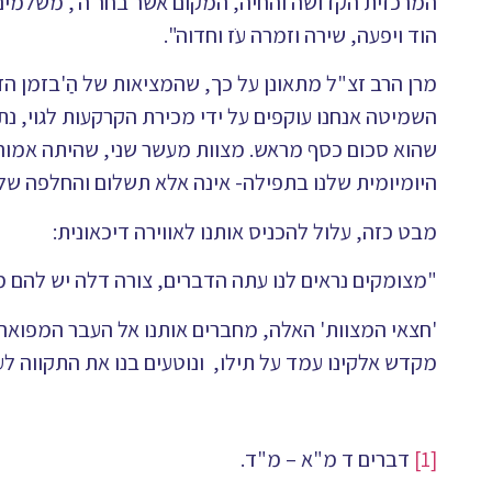
המרכזית הקדושה והחיה, המקום אשר בחר ה', משלמים 
הוד ויפעה, שירה וזמרה עֹז וחדוה".
מרן הרב זצ"ל מתאונן על כך, שהמציאות של הַ'בזמן הזה
השמיטה אנחנו עוקפים על ידי מכירת הקרקעות לגוי, נת
שהוא סכום כסף מראש. מצוות מעשר שני, שהיתה אמורה 
היומיומית שלנו בתפילה- אינה אלא תשלום והחלפה של 
מבט כזה, עלול להכניס אותנו לאווירה דיכאונית:
"מצומקים נראים לנו עתה הדברים, צורה דלה יש להם מב
'חצאי המצוות' האלה, מחברים אותנו אל העבר המפואר ש
מקדש אלקינו עמד על תילו, ונוטעים בנו את התקווה לעתי
[1]
דברים ד מ"א – מ"ד.