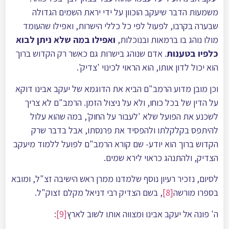
משמעות הדבר שיעקב הוכוון על ידי יראת השמים הגדולה
שבערה בקרבו, לפעול לפי כל כללי הישרות, ואפילו שהעומד
מולו נוהג בו ברמאות ובנוכלות,
ואפילו במה שלא ניתן לבוא
כלפיו בטענות
. אדם שנוהג בישרות גם כאשר רק הקדוש ברוך
הוא יכול לדון אותו, הוא הראוי לכינוי 'צדיק'.
וכן מובן מדוע הרמב"ם הביא את הדוגמא של יעקב אבינו דוקא
על הדין של בכל כוחו, ולא על ניצוּל הזמן. הרמב"ם לא צריך
לשכנע את הפועל שלא 'לעבור על החוק', במה שהוא עלול
להיתפס בקלקלתו ולהפסיד את פרנסתו, אבל בדבר שרק
הקדוש ברוך הוא יודע- שם קורא הרמב"ם לפועל ללמוד מיעקב
הצדיק, ולהתנהג כראוי לירא שמים.
לסיום, נזכיר רעיון נוסף שלמדנו ממרן ראש הישיבה זצ"ל, ומובא
בספרו מורשה
[8]
, בשם הצדיק רבי דניאל מקלם זצוק"ל.
ה' פונה אל יעקב אבינו ומצווה אותו לשוב לארץ
[9]
: