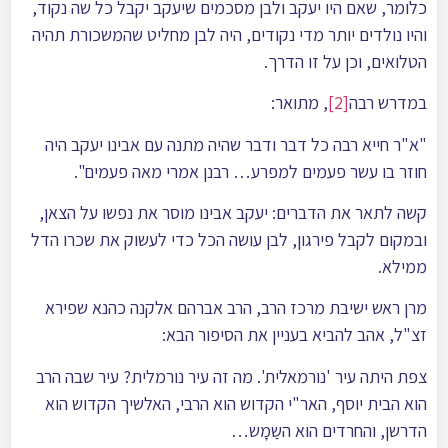
כלומר, שאם היו יעקב ולבן מסכמים שיעקב יקבל כל שה נקוד,
והיו נולדים יותר מדי נקודים, היה לבן מחליט שהמשכורת תהיה
הטלואים, וכן על זו הדרך.
במדרש רבה
[2]
, מתואר:
"א"ר חייא רבה כל דבר ודבר שהיה מתנה עם אבינו יעקב היה
חוזר בו עשר פעמים למפרע… רבנן אמרי מאה פעמים".
קשה לתאר את הדברים: יעקב אבינו מוסר את נפשו על הצאן,
ובמקום לקבל פירגון, לבן עושה הכל כדי לעשוק את שכרו הדל
ממילא.
מרן ראש ישיבת מרכז הרב, הרב אברהם אלקנה כהנא שפירא
זצ"ל, אהב להביא בעניין את הסיפור הבא:
צפת היתה עיר 'נורמאלית'. מה זה עיר נורמלית? עיר שבה הרב
הוא הבית יוסף, האר"י הקדוש הוא הרבי, האלשיך הקדוש הוא
הדרשן, והחרדים הוא השַמָש…