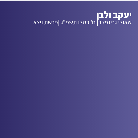
יעקב ולבן
שאולי גרינפלד
| ח' כסלו תשפ"ג |
פרשת ויצא