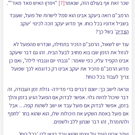
שכר זאת אף בעולם הזה, שנאמר
[7]
"ויפרץ האיש מאד מאד"".
הרמב"ם רואה ביעקב אבינו הוא סמל לישרות של פועל, שעובד
בשביל אדוניו בכל כוחו. אך מדוע יעקב זוכה לכינוי 'יעקב
הצדיק
' בשל כך?
עוד יש לשאול, הרמב"ם הזכיר בתחילה, שנדרש מהפועל לא
לגזול את הזמן שבו בוא מחויב לבעל הבית. זהו גם דבר שיעקב
אבינו הקפיד עליו, כפי שאמר: "גנבתי יום וגנבתי לילה", ואם כן
מדוע הרמב"ם מזכיר את יעקב אבינו רק כדוגמא לכך שפועל
צריך לעבוד בכל כוחו?
ונראה לישב כך: ישנם דברים ברי מדידה- גזלת זמן העבודה, זה
דבר שיכול להיות גלוי. אפשר לבדוק אם הפועל הגיע בזמן והלך
בזמן, אפשר לבדוק אם פועל עבד או ישב לשתות קפה… אבל
אם פועל באמת השקיע את היכולות שלו, הוא שהוא בחר 'לחפף
ולהתמרח', זהו דבר שנתון ללב ולשמים.
יעקב אבינו העיד על עצמו שהוא עבד בצאן לבן 'בכל כוחו'.