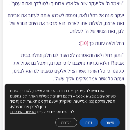
"ויאמר ה' אל יעקב שוב אל ארץ אבותיך ולמולדך ואהיה עמך".
יעקב פונה אל רחל ולאה, ומנסה לשכנע אותם לעזוב את אביהם
ואת ארצם, ולעלות אתו לארצו. הוא מזכיר את היחס הנורא של
לבן, ואת הציווי של ה' לעלות.
רחל ולאה עונות כך
[10]
:
"ותען רחל ולאה ותאמרנה לו: העוד לנו חלק ונחלה בבית
אבינו?! הלוא נכריות נחשבנו לו כי מכרנו, ויאכל גם אכול את
כספנו. כי כל העושר אשר הציל אלקים מאבינו לנו הוא לבנינו,
ועתה כל אשר אמר אלקים אליך עשה".
והדברים תמוהים ביותר: אפשר להבין שיעקב אבינו במסגרת
אנו רוצים להעניק לך את החוויה הכי טובה אצלנו, לשם כך אנחנו
משתמשים בקובצי Cookie – חלקם חיוניים לפעילות האתר ולכן נטענים
מאמציו לשכנע את רחל ולאה מזכיר את מעלליו של לבן ולא רק
תמיד, וחלקם (כמו אנליטיות ושיווקיות) ייטענו רק אם תאשר/י לנו (תמיד
את הציווי האלוקי, שהרי הוא מנסה לשדל אותם לעזוב את ערש
ניתן לעדכן אם תרצה/י).
לפרטים נוספים נא לעיין ב
מדיניות הפרטיות
ילדותם לטובת מקום לא ידוע, ודאי שהוא ינסה לגייס כל טיעון
שרק יוכל. אבל האמהות הקדושות, מדוע הן צריכות בתשובתן
אישור
דחיה
הגדרות
להזכיר את לבן, ולא לומר פשוט- 'ה' אמר כך עושים!'?