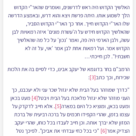
האלשיך הקדוש היה ראש לדרשנים, ואומרים שהאר"י הקדוש
הלך לשמוע אותו. היתה פרשת ויצא והוא דרש, ובאמצע הדרשה
שלו האר"י הקדוש חייך. אחר כך האר"י הקדוש הסביר,
שהאלשיך הקדוש חידש על ה'עשרת מונים' איזה רמאויות לבן
עשה, ולבן הארמי היה פה, ואמר 'נכון' על כל מה שהאלשיך
הקדוש אמר. ועל רמאות אחת לבן אמר 'אוי, על זה לא
חשבתי!". לכן חייכתי…
הרמב"ם בחר בדוגמא של יעקב אבינו, כדי לסיים בה את הלכות
שכירות, וכך כתב
[3]
:
"כדרך שמוזהר בעל הבית שלא יגזול שכר עני ולא יעכבנו, כך
העני מוזהר שלא יגזול מלאכת בעל הבית ויבטל
[4]
מעט בכאן
ומעט בכאן, ומוציא כל היום במאֵרה
[5]
. אלא חייב לדקדק על
עצמו בזמן, שהרי הקפידו חכמים על ברכה רביעית של ברכת
המזון שלא יברך אותה. וכן חייב לעבדו בכל כוחו, שהרי יעקב
הצדיק אמר
[6]
"כי בכל כֹחי עבדתי את אביכן". לפיכך נטל