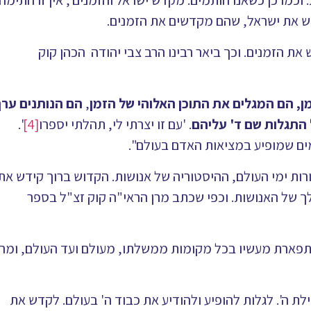
 וכמו כן כשאנו חותמים: מקדש ישראל והזמנים', אין זו חתימה
ש את ישראל, שהם מקדשים את הזמנים.
ת הזמנים. וכך ביאר רבינו הרב צבי יהודה הכהן קוק
, הם המגלים את התוכן האלוהי של הזמן
,
הם הנותנים ערך
התגלות שם ד' עליהם
. 'עם זו יצרתי לי, תהלתי יספרו
[4]
'.
ם שמופיע במציאות האדם בעולם".
ורות ימי העולם, ההיסטוריה של אנושות. הקדוש ברוך קידש את
 של האנושות. וכפי שכתב מרן הראי"ה קוק זצ"ל בספר
 תפארת מעשיו בכל מקומות ממשלתו, מעולם ועד העולם, ומר
ילת ה'. לגלות להופיע ולהודיע את כבוד ה' בעולם. לקדש את