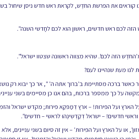
 קוראים את הפרשת החֺדֶש, לקראת ראש חדש ניסן שיחול בש
 הזה לכם ראש חדשים, ראשון הוא לכם לחָדשי השנה".
החֺדֶש הזה לכם'. שהיא מצווה ראשונה שצטוו ישראל".
 לנו מעת שנהיינו לעם?
כאשר ברכה מסתיימת ב'ברוך אתה ה' ", אר כך יבוא רק נושא
 מקשה על כך ממספר ברכות, בהם אנו כן מסיימים בשני עניינים
על הארץ ועל הפירות! – ארץ דְמַפּקַא פירות; מקדש ישראל והזמ
ראשי חדשים! – ישראל דְקַדְשִינְהוּ לראשי – חדשים".
, או על הארץ ועל הפירות' – אין זה סיום בשני עניינים, אלא ז