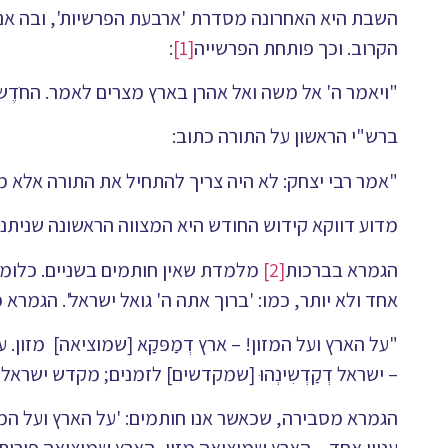
השבת היא האחרונה מסדרת 'ארבעת הפרשיות', ובה אנו
הקרוב. וכך פותחת הפרשייה
[1]
:
"ויאמר ה' אל משה ואל אהרן בארץ מצרים לאמר. החֺדֶש
ברש"י הראשון על התורה כתוב:
"אמר רבי יצחק: לא היה צריך להתחיל את התורה אלא מ'
מדוע דווקא קידוש החודש היא המצווה הראשונה שניתנת
הגמרא בברכות
[2]
מלמדת שאין חותמים בשניים. כלומר 
אחד ולא יותר, כמו: 'ברוך אתה ה' גואל ישראל'. הגמרא
"על הארץ ועל המזון! – ארץ דְמַפּקַא [שמוציאה] מזון. 
– ישראל דְקַדְשִינְהוּ [שמקדשים] לזמנים; מקדש ישראל ו
הגמרא מסבירה, שכאשר אנו חותמים: 'על הארץ ועל המזון'