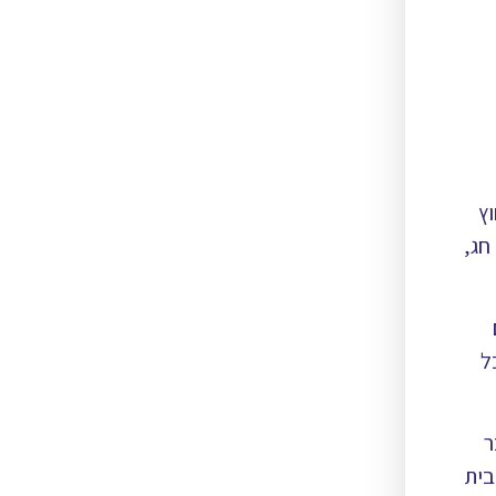
וץ
חג,
ל
ר
בית