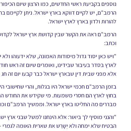
נוספים בקביעת ראשי החדשים, כמו הרצון שיום הכיפור
הרמב"ם, יש לקיים דווקא בארץ ישראל. ניתן לקיימם בח
להורות ולדון בארץ לארץ ישראל.
הרמב"ם ראה את הקשר שבין קדושת ארץ ישראל לקדושת
וכתב:
"ויש כאן יסוד גדול מיסודות האמונה, שלא ידעוהו ולא י
לארץ בסדר בעיבור שבידינו, ואומרים שיום זה ראש חודש 
אלא מפני שבית דין שבארץ ישראל כבר קבעו יום זה חג 
בזמן הרמב"ם חכמי ישראל היו בגלות, והרי שחישובי ה
בחוץ לארץ הם חסרי משמעות. מי שקידש את החודש הם
מבררים מה החליטו בארץ ישראל. וממשיך הרמב"ם וכותב
"והנני מוסיף לך ביאור: אלא הינחנו למשל שבני ארץ י
הבטיח שלא ימחה ולא יְשָרֵש את שארית האומה לגמרי – 