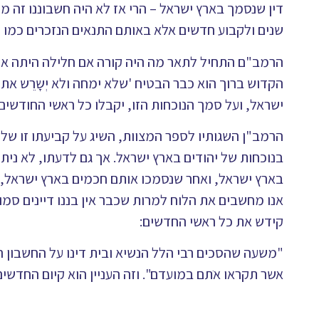
דין שנסמך בארץ ישראל – הרי אז לא היה חשבוננו זה מו
שנים ולקבוע חדשים אלא באותם התנאים הנזכרים כמו שב
הרמב"ם התחיל לתאר מה היה קורה אם חלילה היתה ארץ 
הקדוש ברוך הוא כבר הבטיח 'שלא ימחה ולא יְשָרֵש את 
ישראל, ועל סמך הנוכחות הזו, יקבלו כל ראשי החודשים
הרמב"ן השגותיו לספר המצוות, השיג על קביעתו זו ש
בנוכחות של יהודים בארץ ישראל. אך גם לדעתו, לא ני
בארץ ישראל, ואחר שנסמכו אותם חכמים בארץ ישראל, ב
אנו מחשבים את הלוח למרות שכבר אין בננו דיינים סמ
קידש את כל ראשי החדשים:
"משעה שהסכים רבי הלל הנשיא ובית דינו על החשבון הז
אשר תקראו אֺתם במועדם". וזה העניין הוא קיום החדשים 