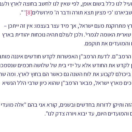
עיל לנו כלל בשום אופן, לפי שאין לנו לחשב בחוצה לארץ ולעב
יארנו 'כי מציון תצא תורה ודבר ה' מירושלים
[8]
' ".
מתרוקנת מעם ישראל, אך מיד עצר בעצמו: אין זה ייתכן –
שארית האומה לגמרי'. ולכן לעולם תהיה נוכחות יהודית בארץ
 והמועדים את תוקפם.
ל הרמב"ם. לדעת הרמב"ן האפשרות לקדש חודשים איננה מותנ
תן לקדש את החודש אלא על ידי בית של שלושה חכמים שנסמכו
יכולם לקבוע את לוח השנה גם כאשר הם בחוץ לארץ. ומה שהי
וכים מארץ ישראל, מבאר הרמב"ן שהוא כיון שרבי הלל הנשיא
ה ותיקן לדורות בחדשים ובשנים, קורא אני בהם "אלה מועדי 
והמועדים היום, עד יבוא ויורה צדק לנו".