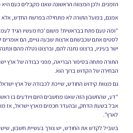
הזמנים. ולכן המצווה הראשונה שאנו מקבלים כעם היא מ
אמנם, בפועל התורה לא מתחילה בפרשת החֺדֶש, אלא ב
"ומה טעם פתח בבראשית? משום 'כח מעשיו הגיד לעמו 
לסטים אתם שכבשתם ארצות שבעה גויים, הם אומרים לה
ישר בעיניו, ברצונו נתנה להם, וברצונו נטלה מהם ונתנה ל
התורה פתחה בסיפור הבריאה, מפני כבודה של ארץ ישרא
הבחירה של הקדוש ברוך הוא.
גם מצוות קידוש החודש, שייכת לכבודה של ארץ ישראל
"דע, שהחשבון הזה שאנו מחשבים היום ויודעים בו ראשי
אבל בשעת הדחק, ובהעדר חכמים מארץ ישראל, אז מותר
לארץ".
בשביל לקדש את החודש, יש צורך בעשיית חשבון, שישמור