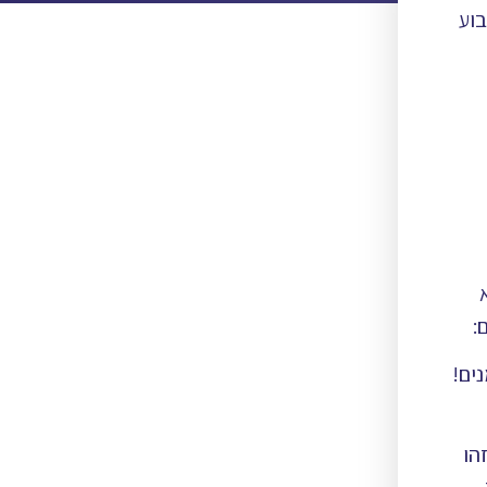
בוע
:
נים!
הו