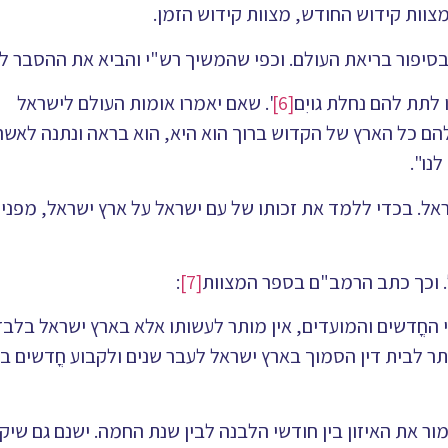
צוות קידוש החודש, מצוות קידוש הזמן.
סיפור בריאת העולם. וכפי שהמשיך רש"י והביא את ההסבר לכ
לתת להם נחלת גויִם
[6]
'. שאם יאמרו אומות העולם לישראל
ם כל הארץ של הקדוש ברוך הוא היא, הוא בראה ונתנה לאשר
נו".
ל. בכדי ללמד את זכותו של עם ישראל על ארץ ישראל, מפני
. וכך כתב הרמב"ם בספר המצוות
[7]
:
 החֳדשים והמועדים, אין מותר לעשותו אלא בארץ ישראל בלבד
 לבית דין הסמוך בארץ ישראל לעבר שנים ולקבוע חֳדשים בח
 את האיזון בין חודשי הלבנה לבין שנת החמה. ישנם גם שיקו