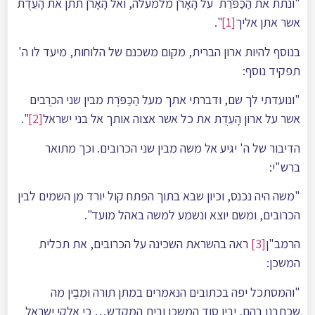
"ונתת את הַכַּפֺּרֶת על הָאָרֺן מלמעלה, ואל הָאָרֺן תתן את הָעֵדֻת
אשר אתן אליך
[1]
".
בנוסף להיות ארון הברית, מקום משכנם של הלוחות, מיעד לו ה'
תפקיד נוסף:
"ונועדתי לך שם, ודברתי אתך מעל הַכַּפֺּרֶת מבין שני הכרֻבים
אשר על ארון הָעֵדֻת את כל אשר אצוה אותך אל בני ישראל
[2]
".
הדיבור של ה' יגיע אל משה מבין שני הכרובים. וכך מתואר
ברש"י:
"משה היה נכנס, וכיון שבא בתוך הפתח קול יורד מן השמים לבין
הכרובים, ומשם יוצא ונשמע למשה באהל מועד".
הרמב"ן
[3]
ראה בהשראת השכינה על הכרובים, את תכלית
המשכן:
"והמסתכל יפה בכתובים הנאמרים במתן תורה וּמְבׅין מה
שכתבנו בהם, יבין סוד המשכן ובית המקדש… כי אלקי ישראל