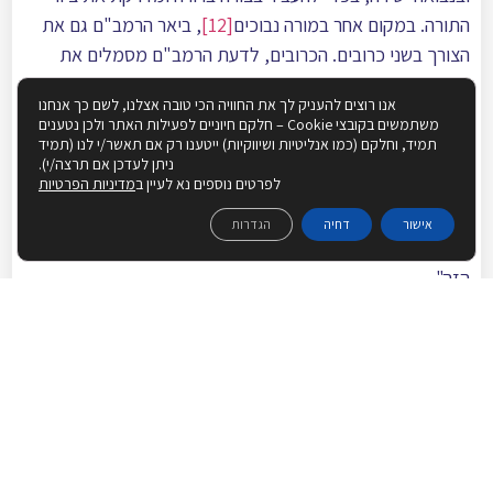
התורה. במקום אחר במורה נבוכים
[12]
, ביאר הרמב"ם גם את
הצורך בשני כרובים. הכרובים, לדעת הרמב"ם מסמלים את
המלאכים, שבאמצעותם מגיעה הנבואה אל הנביאים:
אנו רוצים להעניק לך את החוויה הכי טובה אצלנו, לשם כך אנחנו
משתמשים בקובצי Cookie – חלקם חיוניים לפעילות האתר ולכן נטענים
"ואילו היתה צורה אחת, כלומר: צורת כרוב אחד, היה בכך מקום
תמיד, וחלקם (כמו אנליטיות ושיווקיות) ייטענו רק אם תאשר/י לנו (תמיד
הטעייה, והיו מדמים כי הצורה הזו האלוה הנעבד… וכיון שנעשו
ניתן לעדכן אם תרצה/י).
לפרטים נוספים נא לעיין ב
מדיניות הפרטיות
שני כרובים עם האמירה בפירוש 'ה' אלקינו ה' אחד', נתתקיימה
השרשת הנבואה בציאות המלאכים ושהם רבים, והבטיחנו שלא
אישור
דחיה
הגדרות
יטעו בהם שהם אלוה, כי האלו-ה אחד, והוא ברא את הריבוי
הזה".
הקול מגיע בין שני הכרובים, כיון שמקור הנבואה הוא ה' אחד,
שברא מלאכים רבים.