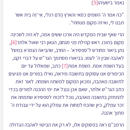
נאמר בישעיהו
[5]
:
"כה אמר ה' השמים כסאי והארץ הֲדֺם רגלי, אֵי־זֶה בית אשר
תבנו לי, ואיזה מקום מנוחתי".
הרי שאף שבית המקדש היה ארכו ששים אמה, לא היה לשכינה
מקום בתוכו. ראש קהילת פני מנחם, הגאון רבי שאול אלתר
[6]
,
נתן ביאור מחודש ל'ספסירא' – החרב, שהביאה הגמרא במשל
לאהבה שבין ה' לעמו. בביאורו מסתמך הגר"ש על דברי זקנו,
בעל השפת אמת. השפת אמת
[7]
כתב, שמאלול עד יום
הכיפורים אנו עסוקים בתשובה מיראה, ואילו בפורים אנו מגיעים
לתשובה מאהבה, ומכאן המקום למשתה ושמחה. לאור זאת
כתב הגר"ש אלתר, שאם אכן ננצל את ימי ההכנה לפורים בכדי
להתחזק בתשובה מאהבה, נוכל לזכות לספסירא שתמחה את
זכר עמלק, כיון שהכח למחות את עמלק הוא על ידי עבודת ה'
מתוך אהבה.
הרמב"ם ראה בפסוקים אלו, לא רק את הביטוי לאהבה הגדולה