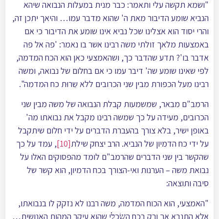
"ושמא תקשה עלי ותאמר: כבר מנית במעלות הנבואה שיהא
הנביא שומע הדיבור מאת ה' שהוא מדבר עמו… והיאך יתכן זה,
והרי יסוד הוא אצלינו שכל נביא אינו שומע את הדיבור כי אם
באמצעות מלאך זולתי משה רבינו אשר בו נאמר: 'פה אל פה
אדבר בו'? תדע שהדבר כך, ושהאמצעי כאן הוא הכח המדמה,
לפי שאינו שומע שה' דיבר עמו כי אם בחלום של נבואה, ומשה
רבינו מעל הכפורת מבין שני הכרובים ללא שֵרוּת כח המדמה".
הרמב"ם מבאר, שמשמעות קבלת הנבואה של משה מבין שני
הכרובים, מעידה על כך שמשה רבינו מקבל את נבואתו מה'
באופן ישיר, בלא צורך בהעברת הדברים על ידי חלום שיתקבל
על ידי כח הדמיון של הנביא. הרב יצחק שילת
[10]
, עמד על כך
שהקשר בין שני הדברים שהרמב"ם לומד מהפסוקים האלו על
נבואת משה – הערנות ואי-הצורך בכח הדמיון, הוא קשר של
סיבה ותוצאה:
"האמצעי, הוא הכוח המדמה, משה רבנו לא נזקק לו בנבואתו,
אלא התנבא אך ורק בכח השׂׅכְלׅי שהוא עיקר המהות האנושית…