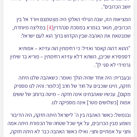
יושב הכרובים".
המציאות הזו, שבה הגילוי האלקי היה מצטמצם ויורד אל בין
הכרובים, תואר בגמרא במסכת סנהדרין
[4]
במליצה מיוחדת,
שמבטאת את האהבה שבין הקדוש ברוך הוא לעם ישראל:
"ההוא דהוה קאמר ואזיל: כי רחימתין הוה עזיזא – אפותיא
דספסירא שכיבן, השתא דלא עזיזא רחימתין – פוריא בר שיתין
גרמידי לא סגי לן".
ובעברית: היה אחד שהיה הולך ואומר: כשאהבה שלנו היתה
חזקה, היינו שוכבים על חוד של חרב [כלומר: והיה לנו מספיק
מקום], עכשיו שאהבתינו אינה חזקה – מיטה ברוחב של ששים
אמות [כשלושים מטר] אינה מספיקה לנו.
ובנמשל: כאשר האהבה בין ה' לישראל היתה חזקה, היה הדיבור
נשמע מבין הכרובים, על אף שכּל שטחה של הכפורת היתה אמה
וחצי על אמתיים וחצי. ואילו כאשר האהבה כבר לא היתה חזקה,