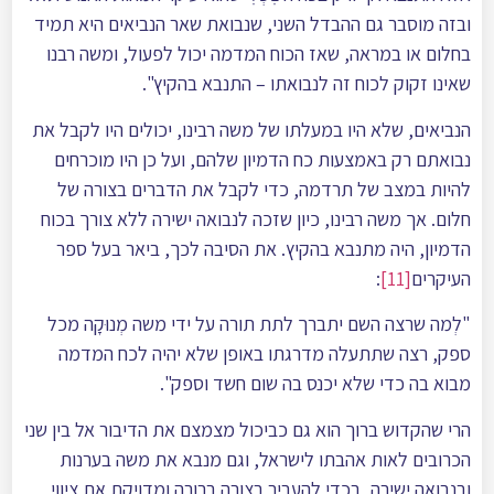
ובזה מוסבר גם ההבדל השני, שנבואת שאר הנביאים היא תמיד
בחלום או במראה, שאז הכוח המדמה יכול לפעול, ומשה רבנו
שאינו זקוק לכוח זה לנבואתו – התנבא בהקיץ".
הנביאים, שלא היו במעלתו של משה רבינו, יכולים היו לקבל את
נבואתם רק באמצעות כח הדמיון שלהם, ועל כן היו מוכרחים
להיות במצב של תרדמה, כדי לקבל את הדברים בצורה של
חלום. אך משה רבינו, כיון שזכה לנבואה ישירה ללא צורך בכוח
הדמיון, היה מתנבא בהקיץ. את הסיבה לכך, ביאר בעל ספר
העיקרים
[11]
:
"לְמה שרצה השם יתברך לתת תורה על ידי משה מְנוּקָה מכל
ספק, רצה שתתעלה מדרגתו באופן שלא יהיה לכח המדמה
מבוא בה כדי שלא יכנס בה שום חשד וספק".
הרי שהקדוש ברוך הוא גם כביכול מצמצם את הדיבור אל בין שני
הכרובים לאות אהבתו לישראל, וגם מנבא את משה בערנות
ובנבואה ישירה, בכדי להעביר בצורה ברורה ומדויקת את ציווי