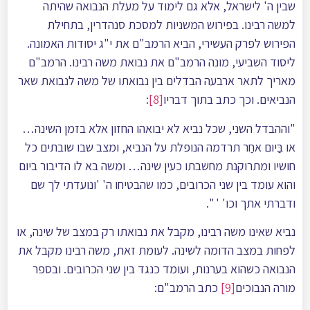
שבין ה' לישראל, אלא גם לימוד על מעלת הנבואה שהיתה
למשה רבינו. בפירוש המשניות למסכת סנהדרין, בתחילת
הפירוש לפרק העשירי, הביא הרמב"ם את י"ג יסודות האמונה.
ליסוד השביעי, מונה הרמב"ם את נבואת משה רבינו. הרמב"ם
מאריך לתאר ארבעה הבדלים בין נבואתו של משה לנבואת שאר
הנביאים. וכך כתב בתוך דבריו
[8]
:
"וההבדל השני, שכל נביא לא יבואהו החזון אלא בזמן השינה…
או בַּיום אחַר תרדמה הנופלת על הנביא, ומצב שבו שובתים כל
חושיו ומתרוקנת מחשבתו כעין שינה… ומשה בא לו הדיבור ביום
והוא עומד בין שני הכרובים, כמו שהבטיחו ה' 'ונועדתי לך שם
ודברתי אתך וכו' ' ".
נביא שאינו משה רבינו, מקבל את נבואתו רק במצב של שינה, או
לפחות במצב הדומה לשינה. לעומת זאת, משה רבינו מקבל את
הנבואה כשהוא בערנות, ועומד כנגד בין שני הכרובים. ובספר
מורה הנבוכים
[9]
כתב הרמב"ם: