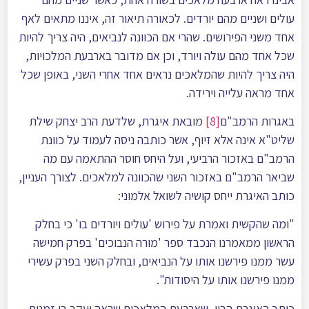
עולים ושניים מהם יורדים. לכאורה תיאור זה, איננו מתאים לאף
אחד משני הפירושים. שהרי אם הכוונה לנביאים, היה צריך להיות
שכל אחד מהם עולה ויורד, וכן אם מדובר בארבעת המלכויות,
היה צריך להיות שהמלאכים נראים אחד אחרי השני, באופן שכל
אחד מראה עלייה וירידה.
באגרות הרמב"ם
[8]
מובאת איגרת, שלדעת הרב יצחק שילת
שליט"א אינה אלא זיוף, אשר כותבה ניסה לעמוד על כוונת
הרמב"ם באזכור הרביעי, ועל היחס חוסר ההתאמה עם מה
שביאר הרמב"ם באזכור השני שהכוונה למלאכים. לצורך העניין,
כותב האיגרת ייחס קושיה לשואל אלמוני:
"ומה שהקשית ואמרת על פירוש 'עולים ויורדים בו' כי בחלק
הראשון ממאמרנו הנכבד ספר 'מורה הנבוכים' בפרק חמישה
עשר ממנו פירשנו אותו על הנביאים, ובחלק השני בפרק עשירי
ממנו פירשנו אותו על היסודות".
כותב האיגרת הבין, שארבעת המלאכים שראה יעקב בו זמנית