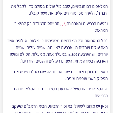
המלאכים הם הנביאים, שכביכול עולים בסולם כדי לקבל את
דבר ה', ולאחר מכן מורידים אלינו את אשר קיבלו.
ובפעם הרביעית והאחרונה
[7]
, התייחס הרמב"ם רק לתיאור
המראה:
"כל הנוסחאות וכל המדרשות מסכימים כי מלאכי א-להים אשר
ראה עולים ויורדים היו ארבעה לא יותר, שניים עולים ושניים
יורדים, ושהארבעה נפגשו במעלה אחת ממעלות הסולם ונעשו
הארבעה בשורה אחת, השניים העולים והשניים היורדים".
כאשר נתבונן באזכורים שהבאנו, נראה שהרמב"ם פירש את
הפסוק בשני אופנים שונים:
א. המלאכים הם משל לארבעת המלכויות. ב. המלאכים הם
הנביאים.
וכאן יש מקום לשאול: באזכור הרביעי, הביא הרמב"ם שיעקב
אבינו ראה ארבעה מלאכים בשורה אחת, כאשר שניים מהם