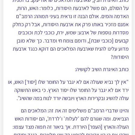
על הסולם, הם משל לארבעת היסודות, כלומר: האש, הרוח,
האדמה והמים. אולם הבנה זו נראית בעיני תמוהה: הרמב"ם
אמנם מזכיר באותו פרק את ארבעת היסודות, אבל רק כחלק
מסדרות נוספות של ארבע: שמש, ירח, כוכבי לכת וכוכבים
קבועים [כוכבי שבת], ודומם צומח חי ומדבר. כך שלא מובן
מדוע עלינו להניח שארבעת המלאכים הם דוקא כנגד ארבעת
היסודות?
כותב האיגרת השיב לקושיה:
"אין לך נביא שעולה אם לא יגבר על החומר שלו [יסוד] האש, או
ירד אם לא יגבר על החומר שלו יסוד הארץ. כי באש התשוקה
עולה להשיג ובקרירות הארץ ויובשה יורד לנוח במה שהשיג".
והיינו שדברי הרמב"ם משלימים זה את זה: המלאכים הם
הנביאים. ומה שגורם להם 'לעלות' ו'לרדת', הם יסודות האש
העולה והארץ [העפר] היורדת. אך ביאור זה תמוה מצד עצמו:
שהרי אם כן היו צריכים להופיע רק שני מלאכים, כנגד יסודות