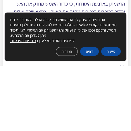
הרשמתן בארבעת היסודות, כי כדור השמש מחזק את האש
וכדור הכוכבים הנבוכים מחזק את האויר – נמצא שהם עולים,
וכדור הירח מגיע המים וכדור כוכבי השבת מניע את הארץ –
אנו רוצים להעניק לך את החוויה הכי טובה אצלנו, לשם כך אנחנו
משתמשים בקובצי Cookie – חלקם חיוניים לפעילות האתר ולכן נטענים
נמצא שהם יורדים".
תמיד, וחלקם (כמו אנליטיות ושיווקיות) ייטענו רק אם תאשר/י לנו (תמיד
ניתן לעדכן אם תרצה/י).
והיינו שארבעת המלאכים כנגד כל חלקי המציאות שהזכיר
לפרטים נוספים נא לעיין ב
מדיניות הפרטיות
הרמב"ם, שמתחלקים לשניים עולים ושניים יורדים. וכך הסביר
אישור
דחיה
הגדרות
הרב שלמה קרליבך, כפי שמובא בספר למען אחי ורעי
[11]
:
"למדתי השבת משהו כל כך עמוק, וזה ממש נגע בי בתוכי.
יעקב אבינו חלם על הסולם שהמלאכים עולים ויורדים בו.
הקב"ה מסביר לו: כל דבר בחיים שלך, כל דבר בעולם
כולו, תלוי בך. אם אתה עולה אז כל העולם עולה, ואם
אתה יורד – העולם יורד".