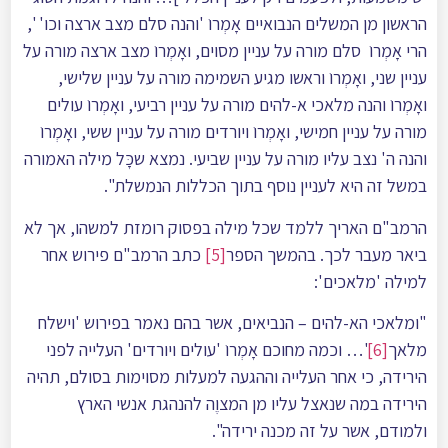
הראשון מן המשלים הנבואיים אָמְרוֺ 'והנה סלם מצב ארצה וכו' ',
הרי אָמְרוֺ סלם מורה על עניין מסוים, ואָמְרוֺ מצב ארצה מורה על
עניין שני, ואָמְרוֺ וראשו מגיע השמימה מורה על עניין שלישי,
ואָמְרוֺ והנה מלאכי א-להים מורה על עניין רביעי, ואָמְרוֺ עולים
מורה על עניין חמישי, ואָמְרוֺ ויורדים מורה על עניין ששי, ואָמְרוֺ
והנה ה' נצב עליו מורה על עניין שביעי. נמצא שכָּל מילה האמורה
במשל זה היא לעניין נוסף בתוך הכללות הנמשלת".
הרמב"ם האריך ללמד שכל מילה בפסוק רומזת למשהו, אך לא
ביאר מעבר לכך. בהמשך הספר
[5]
כתב הרמב"ם פירוש אחר
למילה 'מלאכים':
"ומלאכי הא-להים – הנביאים, אשר בהם נאמר בפירוש 'וישלח
מלאך
[6]
'… וכמה מחוכם אָמְרוֺ 'עולים ויורדים' העלייה לפני
הירידה, כי אחר העלייה וההגעה למעלות מסוימות בסולם, תהיה
הירידה במה שנאצל עליו מן המצוֶה להנהגת אנשי הארץ
ולמודם, אשר על זה מכנה ירידה".