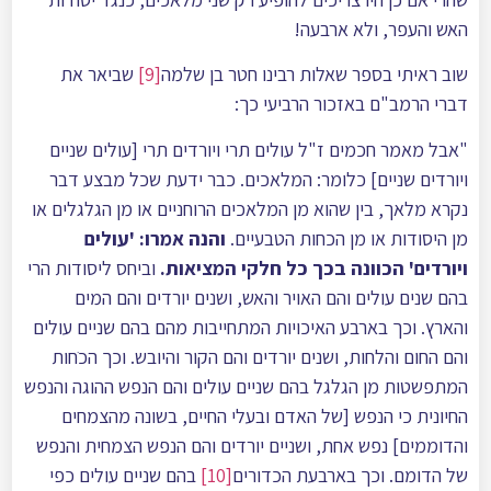
האש והעפר, ולא ארבעה!
שוב ראיתי בספר שאלות רבינו חטר בן שלמה
[9]
שביאר את
דברי הרמב"ם באזכור הרביעי כך:
"אבל מאמר חכמים ז"ל עולים תרי ויורדים תרי [עולים שניים
ויורדים שניים] כלומר: המלאכים. כבר ידעת שכל מבצע דבר
נקרא מלאך, בין שהוא מן המלאכים הרוחניים או מן הגלגלים או
מן היסודות או מן הכחות הטבעיים.
והנה אמרו: 'עולים
ויורדים' הכוונה בכך כל חלקי המציאות.
וביחס ליסודות הרי
בהם שנים עולים והם האויר והאש, ושנים יורדים והם המים
והארץ. וכך בארבע האיכויות המתחייבות מהם בהם שניים עולים
והם החום והלחות, ושנים יורדים והם הקור והיובש. וכך הכֺחות
המתפשטות מן הגלגל בהם שניים עולים והם הנפש ההוגה והנפש
החיונית כי הנפש [של האדם ובעלי החיים, בשונה מהצמחים
והדוממים] נפש אחת, ושניים יורדים והם הנפש הצמחית והנפש
של הדומם. וכך בארבעת הכדורים
[10]
בהם שניים עולים כפי