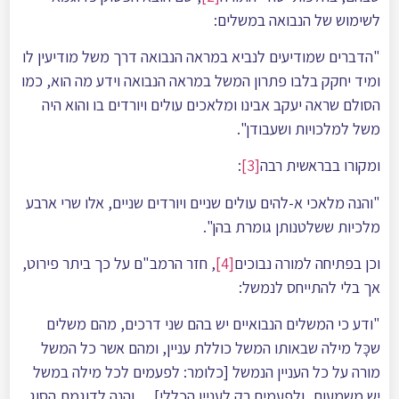
לשימוש של הנבואה במשלים:
"הדברים שמודיעים לנביא במראה הנבואה דרך משל מודיעין לו
ומיד יחקק בלבו פתרון המשל במראה הנבואה וידע מה הוא, כמו
הסולם שראה יעקב אבינו ומלאכים עולים ויורדים בו והוא היה
משל למלכויות ושעבודן".
ומקורו בבראשית רבה
[3]
:
"והנה מלאכי א-להים עולים שניים ויורדים שניים, אלו שרי ארבע
מלכיות ששלטנותן גומרת בהן".
וכן בפתיחה למורה נבוכים
[4]
, חזר הרמב"ם על כך ביתר פירוט,
אך בלי להתייחס לנמשל:
"ודע כי המשלים הנבואיים יש בהם שני דרכים, מהם משלים
שכָּל מילה שבאותו המשל כוללת עניין, ומהם אשר כל המשל
מורה על כל העניין הנמשל [כלומר: לפעמים לכל מילה במשל
יש משמעות, ולפעמים רק לעניין הכללי]… והנה לדוגמת הסוג