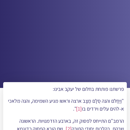
פרשתנו פותחת בחלום של יעקב אבינו:
"וַיַחֲלֺם והנה סֻלָם מֻצָב ארצה וראשו מגיע השמימה, והנה מלאכי
א-להים עֺלים ויֺרדים בו
[1]
".
הרמב"ם התייחס לפסוק זה, בארבע הזדמנויות. הראשונה
שבהם, בהלכות יסודי התורה
[2]
, שם הובא הפסוק כדוגמא