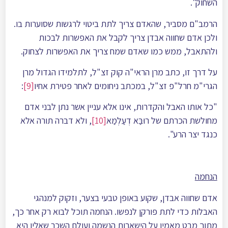
השחוק".
הרמב"ם מסביר, שהאדם צריך לתת ביטוי לרגשות שסוערות בו.
ולכן אדם שחווה אבדן צריך לקבל את האפשרות לבכות
ולהתאבל, ממש כמו שאדם שמח צריך את האפשרות לצחוק.
על דרך זו, כתב מרן הראי"ה קוק זצ"ל, לתלמידו הגדול מרן
הגרי"מ חרל"פ זצ"ל, במכתב ניחומים לאחר פטירת אחיו
[9]
:
"כל אותו האבל והקדרות, אינו אלא עניין אשר נתן לבני אדם
מחולשת הכרתם של רוּבַּא דְעַלְמַא
[10]
, ולא דברה תורה אלא
כנגד יצר הרע".
הנחמה
אדם שחווה אבדן, שקוע באופן טבעי בצער, וזקוק למנהגי
האבלות כדי לתת פורקן לנפשו. הנחמה תוכל לבוא רק אחר כך,
מתוך מבט מאמין על הישארות הנשמה ועולם השכר שאליו היא