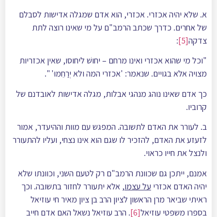
א. שלא יהיה אכזרי. אכזרי, הוא אדם שמגלה אדישות לסבלם
של אחרים. כדרך שכתב הרמב"ם על מי שאינו רוצה לתת
צדקה
[5]
:
"וכל מי שהוא אכזרי ואינו מרחם – יחושׁ ליחוסו, שאין אכזריות
מצויה אלא בגויים. שנאמר: 'אכזרי המה ולא יְרַחֵמוּ' ".
כך אדם שאינו נוהג מנהגי אבלות, מגלה אדישות לאובדנם של
קרוביו.
ב. לעורר את האדם לתשובה. המפגש עם מוות וההיעדר, אמור
לזעזע את האדם, להזכיר לו שגם הוא אינו נצחי, ועליו להתעורר
ולנצל את חייו כראוי.
אמנם, ייתכן גם שכוונת הרמב"ם רק לטעם השני, וכוונתו שלא
יהיה האדם אכזרי
על עצמו
, אלא יתעורר לחזור בתשובה. וכך
ראיתי שביאר מרן הראשון לציון הרב בן ציון מאיר חי עוזיאל
בספרו משפטי עוזיאל
[6]
. הרב עוזיאל נשאל האם אדם חייב