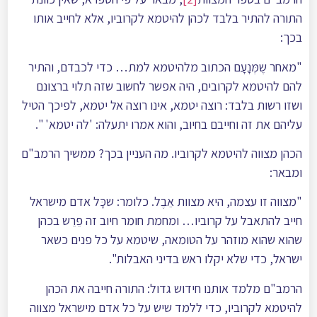
התורה להתיר בלבד לכהן להיטמא לקרוביו, אלא לחייב אותו
בכך:
"מאחר שֶמְּנָעָם הכתוב מלהיטמא למת… כדי לכבדם, והתיר
להם להיטמא לקרובים, היה אפשר לחשוב שזה תלוי ברצונם
ושזו רשות בלבד: רוצה יטמא, אינו רוצה אל יטמא, לפיכך הטיל
עליהם את זה וחייבם בחיוב, והוא אמרו יתעלה: 'לה יטמא' ".
הכהן מצווה להיטמא לקרוביו. מה העניין בכך? ממשיך הרמב"ם
ומבאר:
"מצווה זו עצמה, היא מצוות אֵבֶל. כלומר: שכָּל אדם מישראל
חייב להתאבל על קרוביו… ומחמת חומר חיוב זה פֵרֵש בכהן
שהוא שהוא מוזהר על הטומאה, שיטמא על כל פנים כשאר
ישראל, כדי שלא יקלו ראש בדיני האבלות".
הרמב"ם מלמד אותנו חידוש גדול: התורה חייבה את הכהן
להיטמא לקרוביו, כדי ללמד שיש על כל אדם מישראל מצווה