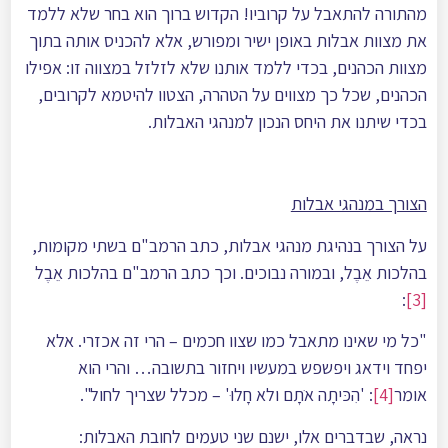
מהתורה להתאבל על קרוביו! הקדוש ברוך הוא בחר שלא ללמד
את מצוות אבלות באופן ישיר ומפורש, אלא להכניס אותה בתוך
מצוות הכהנים, בכדי ללמד אותנו שלא לזלזל במצווה זו: אפילו
הכהנים, שכל כך מצווים על הטהרה, הצטוו להיטמא לקרובים,
בכדי שיתנו את היחס הנכון למנהגי האבלות.
הצורך במנהגי אבלות
על הצורך בנהיגת מנהגי אבלות, כתב הרמב"ם בשתי מקומות,
בהלכות אֵבֶל, ובמורה נבוכים. וכך כתב הרמב"ם בהלכות אֵבֶל
:
[3]
"כל מי שאינו מתאבל כמו שצוו חכמים – הרי זה אכזרי. אלא
יפחד וידאג ויפשפש במעשיו ויחזור בתשובה… והרי הוא
אומר
[4]
: 'הִכּּיתָה אֺתָם ולא חָלוּ' – מכלל שצריך לחול".
נראה, שבדברים אלו, ישנם שני טעמים לחובת האבלות: