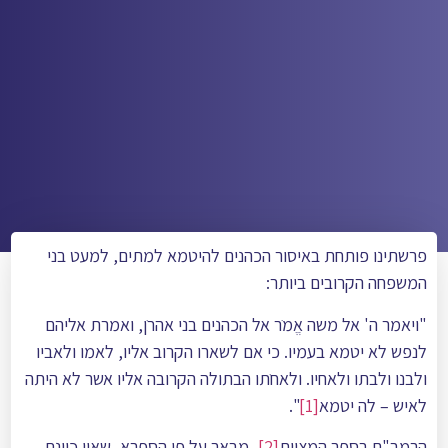
פרשתינו פותחת באיסור הכהנים להיטמא למתים, למעט בני
המשפחה הקרובים ביותר:
"ויאמר ה' אל משה אֱמֺר אל הכהנים בני אהרֺן, ואמרת אליהם
לנפש לא יטמא בעמיו. כי אם לשארו הקרוב אליו, לאמו ולאביו
ולבנו ולבתו ולאחיו. ולאחֺתו הבתולה הקרובה אליו אשר לא היתה
לאיש – לה יטמא
[1]
".
הרמב"ם בספר המצוות
[2]
, מבאר על פי הספרא, שאין כוונת