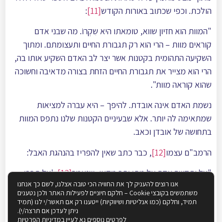
הולכת. וכפי שכתוב באורות הקודש
[11]
:
"המוות הוא חזיון שווא, טומאתו היא שִקְרוֹ. מה שבני אדם
קוראים מוות – הרי הוא רק תגבורת החיים ותעצומתם. ומתוך
השקיעה התהומית בקטנות אשר יצר לב האדם השקיע אותו בה,
הרי הוא מצייר את תגבורת החיים הזחת בצורה מדאיבה וחשוכה
שהוא קוראהּ מוות".
נשמת האדם אינה אובדת. להיפך – היא עברה למציאות
שמתאימה לה יותר. אלא שבעיניים הקטנות שלנו נתפס המוות
בתחושה של אובדן וכאב.
הרמב"ם עצמו
[12]
, כבר כתב שאין להפריז בהנהגת האבל:
"אל יתקשה אדם על מתו יתר מדאי, שנאמר
[13]
: 'אל תבכו
אנו רוצים להעניק לך את החוויה הכי טובה אצלנו, לשם כך אנחנו
לְמת ואל תנֻדוּ לו', כלומר: יתר מדאי, שזהו מנהגו של עולם,
משתמשים בקובצי Cookie – חלקם חיוניים לפעילות האתר ולכן נטענים
והמצער עצמו יותר על מנהגו של עולם הרי זה טיפש. אלא כיצד
תמיד, וחלקם (כמו אנליטיות ושיווקיות) ייטענו רק אם תאשר/י לנו (תמיד
ניתן לעדכן אם תרצה/י).
יעשה? שלשה לבכי, שבעה להספד, שלשים יום לתספורת
לפרטים נוספים נא לעיין ב
מדיניות הפרטיות