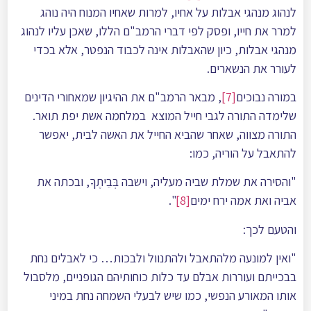
לנהוג מנהגי אבלות על אחיו, למרות שאחיו המנוח היה נוהג
למרר את חייו, ופסק לפי דברי הרמב"ם הללו, שאכן עליו לנהוג
מנהגי אבלות, כיון שהאבלות אינה לכבוד הנפטר, אלא בכדי
לעורר את הנשארים.
במורה נבוכים
[7]
, מבאר הרמב"ם את ההיגיון שמאחורי הדינים
שלימדה התורה לגבי חייל המוצא במלחמה אשת יפת תואר.
התורה מצווה, שאחר שהביא החייל את האשה לבית, יאפשר
להתאבל על הוריה, כמו:
"והסירה את שמלת שביה מעליה, וישבה בְּבֵיתֶךָ, ובכתה את
אביה ואת אמה ירח ימים
[8]
".
והטעם לכך:
"ואין למונעה מלהתאבל ולהתנוול ולבכות… כי לאבלים נחת
בבכייתם ועוררות אבלם עד כלות כוחותיהם הגופניים, מלסבול
אותו המאורע הנפשי, כמו שיש לבעלי השמחה נחת במיני