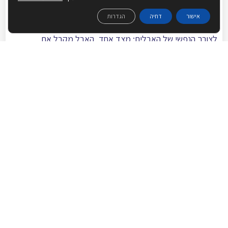
ולשאר החמשה דברים".
אישור
דחיה
הגדרות
מנהגי האבלות, כפי שלימדו אותנו חז"ל, נותנים ביטוי מאוזן
לצורך הנפשי של האבלים: מצד אחד, האבל מקבל את
ההזדמנות לבכות ולהביע את כאבו הגדול, אך מאידך – נקבע
גבול לתקופות ימי האבל – עד שלושה ימים לבכי, עד שבעה
ימים לבכי וכו'. התאבלות מעבר לנדרש, נתפסת בעיני הרמב"ם
כטיפשות: המוות הוא מנהגו של עולם, ועל כן אין היגיון
בהשתקעות בצער על כך.
[1]
ויקרא כ"א א – ג.
[2]
עשה ל"ז.
[3]
י"ג, י"ב.
[4]
ירמיהו ה, ג.