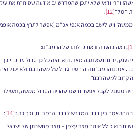
ה! והרי ודאי שלא יתכן שהמדרש יביא דעה שסותרת את עיקר
דת המלך
[12]
:
נשא ממשה' ויש לישב בכמה אנפי אכ"מ [אפשר לתרץ בכמה אופני
, ראה בהערה זו את גדלותו של הרמב"ם:
 ענק, ירום ונשא וגבה מאד. הוא יהיה כל כך גדול עד כדי כך
. אמנם הרמב"ם היה חסיד גדול של משה רבנו ולא יכול היה
 קרוב למשה רבנו".
היה מסוגל לקבל אפשרות שמישהו יהיה גדול ממשה, ואפילו
סר ההתאמה בין דברי המדרש לדברי הרמב"ם, וכך כתב
[14]
:
משיח הוא כולל אותם מצד עצמן – מצד מחשבתן של ישראל