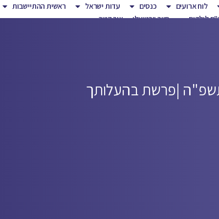
לוח ארועים
כנסים
עדות ישראל
ראשית ההתיישבות
ם לילדים
סיור וירטואלי
צור קשר
תשפ"ה |
פרשת בהעלותך