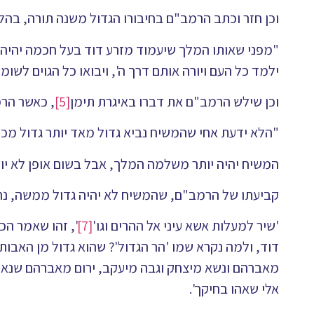
וכן חזר וכתב הרמב"ם בחיבורו הגדול משנה תורה, בה
"מפני שאותו המלך שיעמוד מזרע דוד בעל חכמה יהיה י
ילמד כל העם ויורה אותם דרך ה', ויבואו כל הגוים לשומע
וכן שילש הרמב"ם את דברו באיגרת תימן
[5]
, כאשר הר
"הלא ידעת אחי שהמשיח נביא גדול מאד יותר גדול מכ
המשיח יהיה יותר משלמה המלך, אבל בשום אופן לא יות
קביעתו של הרמב"ם, שהמשיח לא יהיה גדול ממשה, נ
'שיר למעלות אשא עיני אל ההרים וגו'
[7]
', זהו שאמר הכ
דוד, ולמה נקרא שמו 'הר הגדול'? שהוא גדול מן האבו
מאברהם ונשא מיצחק וגבה מיעקב, ירום מאברהם שנא
אלי שאהו בחיקך'.