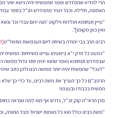
הרי להדיא שהמדרש אומר שהמשיח יהיה נישא יותר ממש
האמונה, חלילה. וכבר העיר מהמדרש הנ"ל בספר עבו
"עייין תנחומא תולדות וילקוט 'הנה ירום עבדי וכו' ו
ואין כאן מקומו]".
רבינו הרב צבי יהודה בשיחה ליום העצמאות התשל"ט
[13]
"כמעט כל פרק י"א בישעיהו עניינו משיחיות: המשיח יהיה
שבמדרש תנחומא נאמר שהוא יהיה יותר גדול ממשה רבנו
"לעכל" שהמשיח יהיה יותר ממשה רבנו ולכן כתב שיהיה
הרמב"ם כל כך העריך את משה רבינו, עד כדי כך שלא 
המשיח בכבודו ובעצמו!
מרן הראי"ה קוק זצ"ל, נדרש אף הוא לְמה שנראה כחו
"משה רבינו כולל הוא כל נשמות ישראל מצד התורה, ו