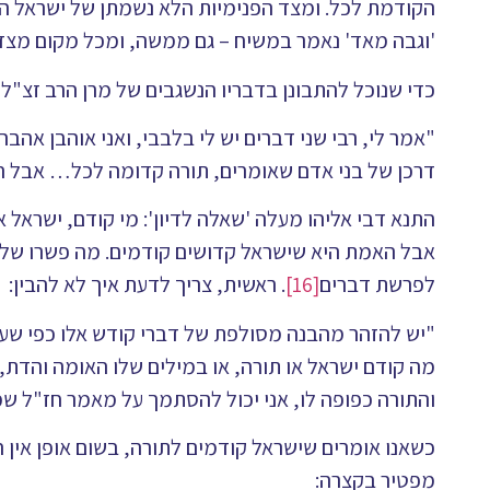
הקודמת לכל. ומצד הפנימיות הלא נשמתן של ישראל הוא
'וגבה מאד' נאמר במשיח – גם ממשה, ומכל מקום מצד
כדי שנוכל להתבונן בדבריו הנשגבים של מרן הרב זצ"ל,
"אמר לי, רבי שני דברים יש לי בלבבי, ואני אוהבן אהבה 
דרכן של בני אדם שאומרים, תורה קדומה לכל… אבל היי
התנא דבי אליהו מעלה 'שאלה לדיון': מי קודם, ישראל 
אבל האמת היא שישראל קדושים קודמים. מה פשרו של דיון
לפרשת דברים
[16]
. ראשית, צריך לדעת איך לא להבין:
"יש להזהר מהבנה מסולפת של דברי קודש אלו כפי שעש
מה קודם ישראל או תורה, או במילים שלו האומה והדת,
והתורה כפופה לו, אני יכול להסתמך על מאמר חז"ל שמ
כשאנו אומרים שישראל קודמים לתורה, בשום אופן אין הכ
מפטיר בקצרה: