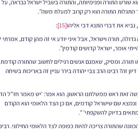
 שורש התורה ופנימיותה, והתורה בשביל ישראל נבראה, על כ
 התגלות התורה הוא רק קרוב למעלת משה".
 נביא את דברי התנא דבי אליהו
[15]
:
גדולה, תורה וישראל, אבל איני יודע אי זה מהן קודם, אמרתי ל
תי אומר, ישראל קדושים קודמין".
או תורה. ומסיק, שאמנם אנשים רגילים לחשוב שהתורה קודמת,
 זה? רבינו הרב צבי יהודה בירר עניין זה באריכות בשיחה
ה זאת ראש ממשלתנו הראשון. הוא אמר: 'יש מאמר חז"ל הדן
 ונמצא שם שישראל קודמים, אם כן הצד הלאומי הוא הקודם
תאים בדיוק להשקפתי' ".
וונה שהתורה צריכה להיות כפופה לצד הלאומי החילוני. רבינו