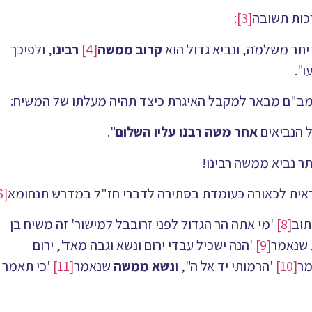
לכות תשובה
[3]
:
תר משלמֺה, ונביא גדול הוא
קרוב
ממשה
[4]
רבינו
, ולפיכך
ו".
מב"ם מבאר למקבל האיגרת כיצד תהיה מעלתו של המשיח:
ל הנביאים
אחר משה רבנו עליו השלום
".
ר נביא ממשה רבינו!
ראית לכאורה כעומדת בסתירה לדברי חז"ל במדרש תנחומא
[6]
תוב
[8]
'מי אתה הר הגדול לפני זרובבל למישור' זה משיח בן
ת שנאמר
[9]
'הנה ישכיל עבדי ירום ונשא וגבה מאד', ירום
מר
[10]
'הרמותי יד אל ה", ו
נשא ממשה
שנאמר
[11]
'כי תאמר