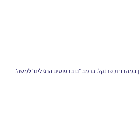
 במהדורת פרנקל. ברמב"ם בדפוסים הרגילים '
ל
משה'.