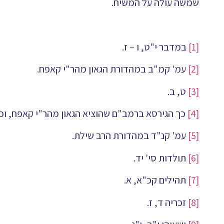
שמשה עולה על המשיח.
[1]
במדבר י"ט, ו – ז.
[2]
עמ' קמ"ב במהדורת הגאון מהר"י קאפח.
[3]
ט, ב.
[4]
כך הגירסא ברמב"ם שהוציא הגאון מהר"י קאפח, וכן
[5]
עמ' קנ"ד במהדורת הרב שילת.
[6]
תולדות סי' יד.
[7]
תהילים קכ"א, א.
[8]
זכריה ד, ז.