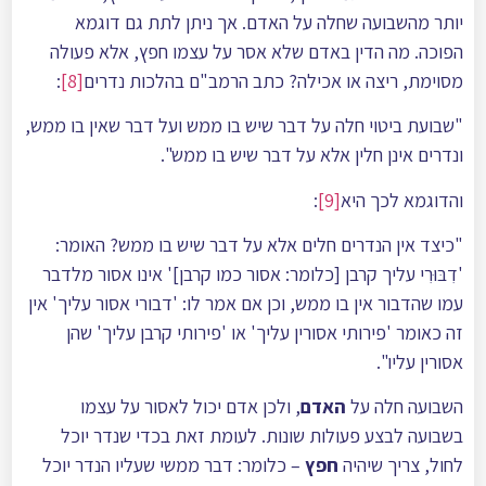
יותר מהשבועה שחלה על האדם. אך ניתן לתת גם דוגמא
הפוכה. מה הדין באדם שלא אסר על עצמו חפץ, אלא פעולה
מסוימת, ריצה או אכילה? כתב הרמב"ם בהלכות נדרים
[8]
:
"שבועת ביטוי חלה על דבר שיש בו ממש ועל דבר שאין בו ממש,
ונדרים אינן חלין אלא על דבר שיש בו ממש".
והדוגמא לכך היא
[9]
:
"כיצד אין הנדרים חלים אלא על דבר שיש בו ממש? האומר:
'דִבּוּרִי עליך קרבן [כלומר: אסור כמו קרבן]' אינו אסור מלדבר
עמו שהדבור אין בו ממש, וכן אם אמר לו: 'דבורי אסור עליך' אין
זה כאומר 'פירותי אסורין עליך' או 'פירותי קרבן עליך' שהן
אסורין עליו".
השבועה חלה על
האדם
, ולכן אדם יכול לאסור על עצמו
בשבועה לבצע פעולות שונות. לעומת זאת בכדי שנדר יוכל
לחול, צריך שיהיה
חפץ
– כלומר: דבר ממשי שעליו הנדר יוכל