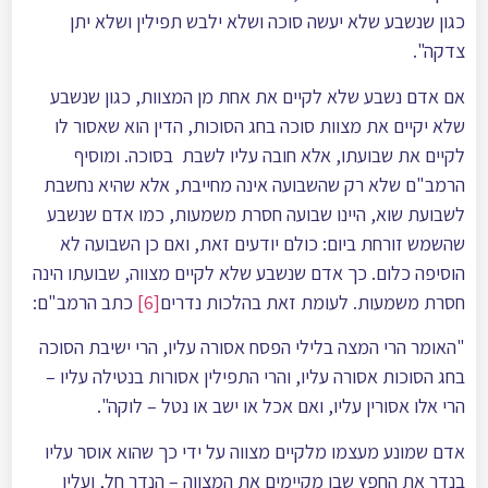
כגון שנשבע שלא יעשה סוכה ושלא ילבש תפילין ושלא יתן
צדקה".
אם אדם נשבע שלא לקיים את אחת מן המצוות, כגון שנשבע
שלא יקיים את מצוות סוכה בחג הסוכות, הדין הוא שאסור לו
לקיים את שבועתו, אלא חובה עליו לשבת בסוכה. ומוסיף
הרמב"ם שלא רק שהשבועה אינה מחייבת, אלא שהיא נחשבת
לשבועת שוא, היינו שבועה חסרת משמעות, כמו אדם שנשבע
שהשמש זורחת ביום: כולם יודעים זאת, ואם כן השבועה לא
הוסיפה כלום. כך אדם שנשבע שלא לקיים מצווה, שבועתו הינה
חסרת משמעות. לעומת זאת בהלכות נדרים
[6]
כתב הרמב"ם:
"האומר הרי המצה בלילי הפסח אסורה עליו, הרי ישיבת הסוכה
בחג הסוכות אסורה עליו, והרי התפילין אסורות בנטילה עליו –
הרי אלו אסורין עליו, ואם אכל או ישב או נטל – לוקה".
אדם שמונע מעצמו מלקיים מצווה על ידי כך שהוא אוסר עליו
בנדר את החפץ שבו מקיימים את המצווה – הנדר חל, ועליו