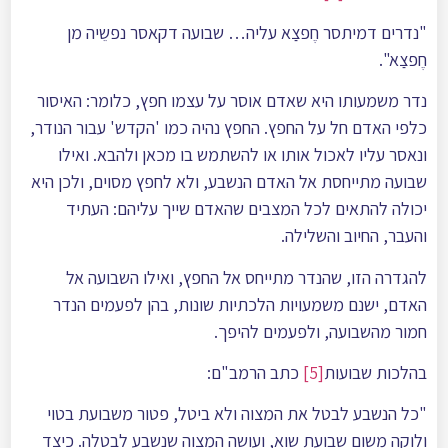
"נדרים דמיתסר חֶפצַא עליה… שבועה דקאסר נפשֵיה מן
חֶפצַא".
נדר משמעותו היא שאדם אוסר על עצמו חפץ, כלומר: האיסור
כלפי האדם חל על החפץ. החפץ נהיה כמו 'הקדש' עבור הנודר,
ונאסר עליו לאכול אותו או להשתמש בו מכאן ולהבא. ואילו
שבועה מתייחסת אל האדם הנשבע, ולא לחפץ מסוים, ולכן היא
יכולה להתאים לכל המצבים שהאדם שייך עליהם: העתיד
והעבר, החיוב והשלילה.
להגדרה הזו, שהנדר מתייחס אל החפץ, ואילו השבועה אל
האדם, ישנם משמעויות הלכתיות שונות, בהן לפעמים הנדר
חמור מהשבועה, ולפעמים להיפך.
בהלכות שבועות
[5]
כתב הרמב"ם:
"כל הנשבע לבטל את המצוה ולא ביטל, פטור משבועת בטוי
ולוקה משום שבועת שוא, ועושה המצוה שנשבע לבטלה. כיצד