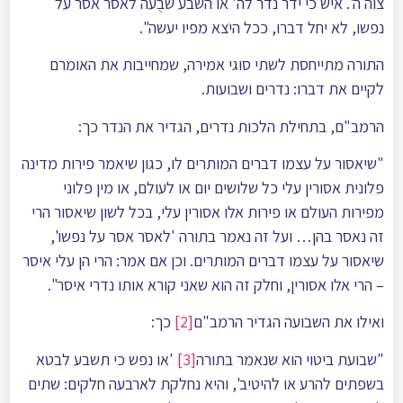
צוה ה'. איש כי ידֹר נדר לה' או השבע שבֻעה לאסֹר אסר על
נפשו, לא יחל דברו, ככל היֹצא מפיו יעשה".
התורה מתייחסת לשתי סוגי אמירה, שמחייבות את האומרם
לקיים את דברו: נדרים ושבועות.
הרמב"ם, בתחילת הלכות נדרים, הגדיר את הנדר כך:
"שיאסור על עצמו דברים המותרים לו, כגון שיאמר פירות מדינה
פלונית אסורין עלי כל שלושים יום או לעולם, או מין פלוני
מפירות העולם או פירות אלו אסורין עלי, בכל לשון שיאסור הרי
זה נאסר בהן… ועל זה נאמר בתורה 'לאסֺר אסר על נפשו',
שיאסור על עצמו דברים המותרים. וכן אם אמר: הרי הן עלי איסר
– הרי אלו אסורין, וחלק זה הוא שאני קורא אותו נדרי איסר".
ואילו את השבועה הגדיר הרמב"ם
[2]
כך:
"שבועת ביטוי הוא שנאמר בתורה
[3]
'או נפש כי תשבע לבטא
בשפתים להרע או להיטיב', והיא נחלקת לארבעה חלקים: שתים