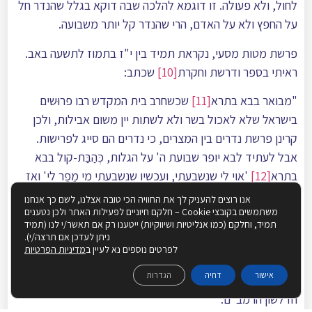
לחול, ולא פעולה. זו דוגמא להלכה שבה דוקא בגלל שהנדר חל
על החפץ ולא על האדם, הרי שהנדר קל יותר משבועה.
פרשת מטות מסעי, נקראת תמיד בין י"ז בתמוז לתשעה באב.
ראיתי בספר ודרשת וחקרת
[10]
שכתב:
"מבואר בבא בתרא
[11]
שכשחרב בית המקדש רבו פרוּשים
בישראל שלא לאכול בשר ולא לשתות יין משום אבילות, ולכן
קרינן פרשת נדרים בין המצרים, כי נדרים הם סייג לפרישות.
אבל לעתיד לבא יופר שבועת ה' על הגלות, כְּהַבַּת-קול בבא
בתרא
[12]
'אוי לי שנשבעתי, ועכשיו שנשבעתי מי מֵפֵר לי' ואז
יהפוך ה' את צום החמישי [תשעה באב] לששון ולשמחה ולמועד
אנו רוצים להעניק לך את החוויה הכי טובה אצלנו, לשם כך אנחנו
משתמשים בקובצי Cookie – חלקם חיוניים לפעילות האתר ולכן נטענים
וליום טוב, כמו שכתב הרמב"ם בפרק ה תענית הלכה י"ט, ולכן
תמיד, וחלקם (כמו אנליטיות ושיווקיות) ייטענו רק אם תאשר/י לנו (תמיד
נסמך פרשת נדרים לפרשת המועדים [בסוף פרשת פינחס], כי
ניתן לעדכן אם תרצה/י).
לפרטים נוספים נא לעיין ב
מדיניות הפרטיות
על ידי הפרת הנדר יתוסף לנו עוד מועדים בעזרת ה' במהרה
בימינו אמן".
אישור
דחיה
הגדרות
וזו לשון הרמב"ם: