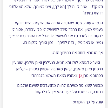
חלוקך! – אמר לו: הילך [הא לך], איני כמותך, שלא השאלתני –
זו היא נטירה".
הגמרא עונה, שֶמה שהתורה אסרה את הנקמה, היינו דווקא
בענייני ממון. אם החבר סירב להשאיל לי כלי עבודה, אסור לי
לנקום בו ולסרב גם אני להשאיל לו. אבל אם החבר גרם לי צער
נפשי או כאב פיזי, בזה להיפך – נכון וצריך לנקום בו.
אך הגמרא דוחה את התירוץ הזה:
– וצערא דגופא לא? והא תניא: הנעלבין ואינן עולבין, שומעין
חרפתן ואינן משיבין, עושין מאהבה ושמחין ביסורין – עליהן
הכתוב אומר
[3]
'ואהביו כצאת השמש בגברתו'!
מבואר שמצופה מאיתנו להיות מהנעלבים שאינם עולבים
בחזרה, הרי שגם על צער נפשי אין לנו לנקום!
עונה על כך הגמרא: