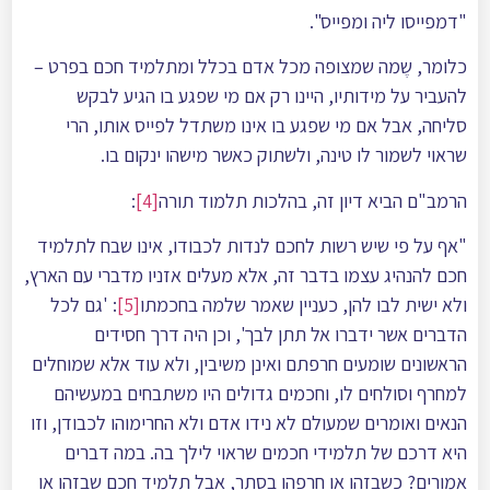
"דמפייסו ליה ומפייס".
כלומר, שֶמה שמצופה מכל אדם בכלל ומתלמיד חכם בפרט –
להעביר על מידותיו, היינו רק אם מי שפגע בו הגיע לבקש
סליחה, אבל אם מי שפגע בו אינו משתדל לפייס אותו, הרי
שראוי לשמור לו טינה, ולשתוק כאשר מישהו ינקום בו.
הרמב"ם הביא דיון זה, בהלכות תלמוד תורה
[4]
:
"אף על פי שיש רשות לחכם לנדות לכבודו, אינו שבח לתלמיד
חכם להנהיג עצמו בדבר זה, אלא מעלים אזניו מדברי עם הארץ,
ולא ישית לבו להן, כעניין שאמר שלמה בחכמתו
[5]
: 'גם לכל
הדברים אשר ידברו אל תתן לבך', וכן היה דרך חסידים
הראשונים שומעים חרפתם ואינן משיבין, ולא עוד אלא שמוחלים
למחרף וסולחים לו, וחכמים גדולים היו משתבחים במעשיהם
הנאים ואומרים שמעולם לא נידו אדם ולא החרימוהו לכבודן, וזו
היא דרכם של תלמידי חכמים שראוי לילך בה. במה דברים
אמורים? כשבזהו או חרפהו בסתר, אבל תלמיד חכם שבזהו או