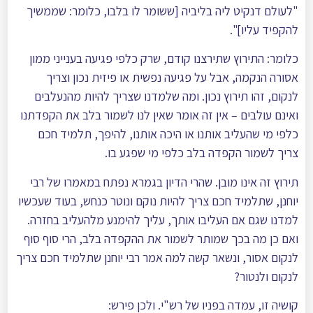
"לעולם דנקיט ליה בליביה [ששומר לו בלבו, כלומר: שממשיך
להקפיד עליו]".
כלומר: התירוץ שתירצנו קודם, שרק כלפי פגיעה בענייני ממון
אסורה הנקמה, אבל על פגיעה נפשית או פיזית נכון וצריך
לנקום, זהו תירוץ נכון. ומה שלמדנו שצריך להיות מהנעלבים
ואינם עולבים – אין זה אומר שאין לנו לשמור בלב את הקפדתנו
כלפי מי שהעליב אותנו או היכה אותנו, להיפך, תלמיד חכם
צריך לשמור הקפדה בלב כלפי מי שפגע בו.
תירוץ זה אינו מובן. שהרי הדיון בגמרא נפתח במאמרו של רבי
יוחנן, שתלמיד חכם צריך להיות נוקם ונוטר כנחש, בעוד שעכשיו
למדנו שגם אם העליבו אותך, עליך להימנע מלהעליב בחזרה.
ואם כן מה בכך שמותר לשמור את ההקפדה בלב, הרי סוף סוף
לנקום אסור, ונשאר קשה למה אמר רבי יוחנן שתלמיד חכם צריך
לנקום ולנטור?
קושיה זו, עמדה בפניו של רש"י. ולכן פירש: