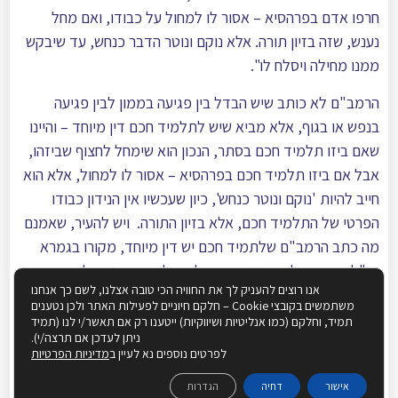
חרפו אדם בפרהסיא – אסור לו למחול על כבודו, ואם מחל
נענש, שזה בזיון תורה. אלא נוקם ונוטר הדבר כנחש, עד שיבקש
ממנו מחילה ויסלח לו".
הרמב"ם לא כותב שיש הבדל בין פגיעה בממון לבין פגיעה
בנפש או בגוף, אלא מביא שיש לתלמיד חכם דין מיוחד – והיינו
שאם ביזו תלמיד חכם בסתר, הנכון הוא שימחל לחצוף שביזהו,
אבל אם ביזו תלמיד חכם בפרהסיא – אסור לו למחול, אלא הוא
חייב להיות 'נוקם ונוטר כנחש', כיון שעכשיו אין הנידון כבודו
הפרטי של התלמיד חכם, אלא בזיון התורה. ויש להעיר, שאמנם
מה כתב הרמב"ם שלתמיד חכם יש דין מיוחד, מקורו בגמרא
הנ"ל ביומא. אלא שבגמרא שם לא חילקו בין צינעא לפרהסיא,
אנו רוצים להעניק לך את החוויה הכי טובה אצלנו, לשם כך אנחנו
אלא בין ממון לגוף, וגם נראה שם שאסור לנקום בעצמו ממש,
משתמשים בקובצי Cookie – חלקם חיוניים לפעילות האתר ולכן נטענים
וכמו שהבאנו מפירוש רש"י, אלא רק לשמור בלב, ולשתוק
תמיד, וחלקם (כמו אנליטיות ושיווקיות) ייטענו רק אם תאשר/י לנו (תמיד
ניתן לעדכן אם תרצה/י).
כשמישהו אחר נוקם!
לפרטים נוספים נא לעיין ב
מדיניות הפרטיות
בנו של הרמב"ם, רבינו אברהם, בספרו מעשה ניסים
[6]
הזכיר
אישור
דחיה
הגדרות