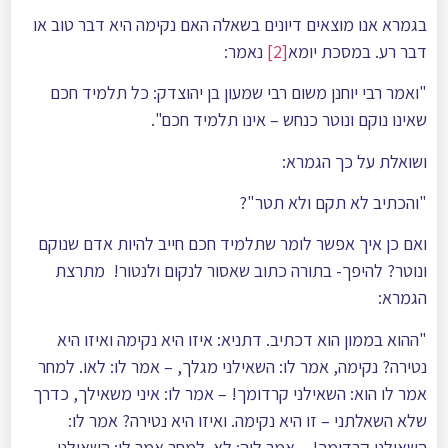
בגמרא אנו מוצאים דיונים בשאלה האם נקימה היא דבר טוב או
דבר רע. במסכת יומא
[2]
נאמר:
"ואמר רבי יוחנן משום רבי שמעון בן יהוצדק: כל תלמיד חכם
שאינו נוקם ונוטר כנחש – אינו תלמיד חכם".
ושואלת על כך הגמרא:
"והכתיב לא תקם ולא תטר"?
ואם כן איך אפשר לומר שתלמיד חכם חייב להיות אדם שנוקם
ונוטר? להיפך- בתורה כתוב שאסור לנקום ולנטור! מתרצת
הגמרא:
"ההוא בממון הוא דכתיב. דתניא: איזו היא נקימה ואיזו היא
נטירה? נקימה, אמר לו: השאילני מגלך, – אמר לו: לאו. למחר
אמר לו הוא: השאילני קרדומך! – אמר לו: איני משאילך, כדרך
שלא השאלתני – זו היא נקימה. ואיזו היא נטירה? אמר לו:
השאילני קרדומך! – אמר ליה: לא. למחר אמר לו: השאילני