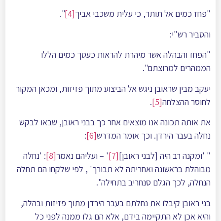
"פחז כמים אל תותר, כי עלית משכבי אביך
[4]
".
והסביר רש"י:
"הפחז והבהלה אשר מיהרת להראות כעסך כמים הללו
הממהרים למרוצתם".
יעקב מבין שראובן ניגש אל הביצוע מתוך פזיזות, ומכאן המקור
לחוסר ההצלחה
[5]
.
את אותה תכונה אנו מוצאים אחר כך בבני ראובן, שבאו לבקש
נחלה בעבר הירדן. וכך אומר המדרש
[6]
:
" 'ומקנה רב היה [לבני ראובן]
[7]
' – ועליהם נאמר
[8]
: 'נחלה
מבוהלת בראשונה ואחריתה לא תבורך' , לפי שלקחו הם תחלה
הנחלה, לכך הגלם סנחריב בתחילה".
בני ראובן קיבלו את נחלתם בעבר הירדן מתוך פזיזות ובהלה,
והיא אכן לא התקיימה בידם, אלא הם גלו ממנה לפני כל