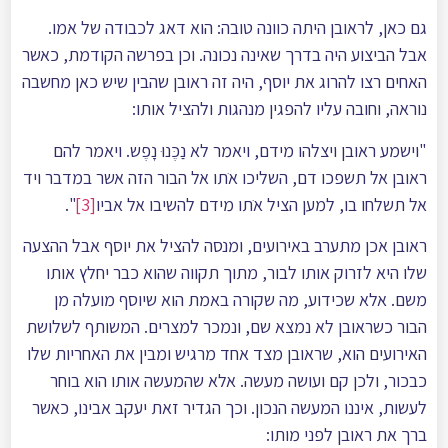
גם כאן, לראובן היתה כוונה טובה: הוא דאג לכבודה של אמו.
אבל הביצוע היה בדרך שאינה נכונה. וכן בפרשה הקודמת, כאשר
האחים רצו להרוג את יוסף, היה זה ראובן שהבין שיש כאן מחשבה
נוראה, וחובה עליו להפגין מנהגות ולהציל אותו:
"וישמע ראובן ויצלהו מידם, ויאמר לא נַכֶּנוּ נָפֶש. ויאמר להם
ראובן אל תשפכו דם, השליכו אֺתו אל הבור הזה אשר במדבר ויד
אל תשלחו בו, למען הציל אֺתו מידם להשיבו אל אביו
[3]
".
ראובן אכן מתערב באירועים, ומנסה להציל את יוסף אבל ההצעה
שלו היא לזרוק אותו לבור, מתוך תקווה שהוא כבר יחלץ אותו
משם. אלא שכידוע, מה שקורה באמת הוא שיוסף מועלה מן
הבור כשראובן לא נמצא שם, ונמכר למצרים. המשותף לשלושת
האירועים הוא, שראובן מצד אחד מרגיש ומבין את האחריות שלו
כבכור, ולכן קם ועושה מעשה. אלא שהמעשה אותו הוא בוחר
לעשות, איננו המעשה הנכון. וכך הגדיר זאת יעקב אבינו, כאשר
ברך את ראובן לפני מותו: