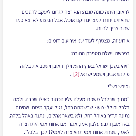
לראובן היתה כוונה טובה: הוא רצה לגרום ליעקב להסכים
שהאחים יחזרו למצרים ויקנו אוכל. אבל הביצוע לא יצא כמו
שהיה צריך להיות.
אירוע זה, מצטרף לעוד שני אירועים דומים:
בפרשת וישלח מספרת התורה:
"ויהי בִּשְכֺּן ישראל בארץ ההִוא וילך ראובן וישכב את בלהה
פילגש אביו, וישמע ישראל
[2]
".
ופירש רש"י:
"מתוך שבלבל משכבו מעלה עליו הכתוב כאילו שכבה. ולמה
בלבל וחילל יצועו? שכשמתה רחל, נטל יעקב מיטתו שהיתה
נתונה תדיר באוהל רחל, ולא בשאר אהלים, ונתנה באהל בלהה.
בא ראובן ותבע עלבון אמו, אמר: אם אחות אמי היתה צרה
לאמי, שפחת אחות אמי תהא צרה לאמי?! לכך בלבל".