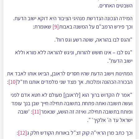
השבטים האחרים.
המידה הנכונה הנדרשת מנהיגי הציבור היא דוקא ישוב הדעת.
וכך פירש הרמב"ם על המשנה באבות
[9]
שאומרת:
"והגס לבו בהוראה, שוטה רשע וגס רוח".
"גס לבו – אינו חושש להורות, וניגש להוראה ללא מורא וללא
ישוב הדעת".
המתינות וישוב הדעת שהיו חסרים לראובן, הביאו אותו לאבד את
הבכורה הכהונה ומלכות. אך מצד שני מלמדים אותנו חז"ל
[10]
:
"אמר לו הקדוש ברוך הוא [לראובן] מעולם לא חטא אדם לפני
ועשה תשובה ואתה פתחת בתשובה תחילה חייך שבן בנך עומד
ופותח בתשובה תחילה. ואיזה זה הושע, שנאמר
[11]
: 'שובה
ישראל עד ה' אלקיך' ".
וכך כתב מרן הראי"ה קוק זצ"ל באורות הקודש חלק ג
[12]
: