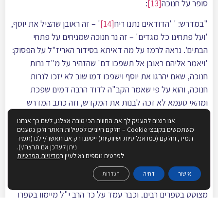
סופר על חנוכה
[13]
:
"במדרש: ' 'הדודאים נתנו ריח
[14]
' – זה ראובן שהציל את יוסף,
'ועל פתחינו כל מגדים' – זה נר חנוכה שמניחים על פתחי
הבתים'. נראה לרמז על מה דאיתא בסידור האריז"ל על הפסוק:
'ויאמר אליהם ראובן אל תשפכו דם' שהזהיר על מ"ד נרות
חנוכה, שאם יהרגו את יוסף וישפכו דמו שוב לא יזכו לנרות
חנוכה, והוא על פי שאמר הקב"ה לדוד הרבה דמים שפכת
ומהאי טעמא לא זכה לבנות את המקדש, וזה כתב המדרש
'הדודאים נתנו ריח' זה ראובן שהציל את יוסף – ונמצא שמנע
אנו רוצים להעניק לך את החוויה הכי טובה אצלנו, לשם כך אנחנו
שפיכת דם הרומז על מ"ד נרות חנוכה, וממילא 'על פתחינו כל
משתמשים בקובצי Cookie – חלקם חיוניים לפעילות האתר ולכן נטענים
תמיד, וחלקם (כמו אנליטיות ושיווקיות) ייטענו רק אם תאשר/י לנו (תמיד
מגדים' זה נר חנוכה שמניחים על פתחי הבתים – שזכינו על ידי
ניתן לעדכן אם תרצה/י).
זה לנרות החג' ". הכוונה הטובה של ראובן להציל את יוסף,
לפרטים נוספים נא לעיין ב
מדיניות הפרטיות
השאירה אותנו זכאים לבי המקדש ולנרות חנוכה. ויש להעיר
אישור
דחיה
הגדרות
שאמנם הרעיון הוא יפה, אבל אין מדרש כזה, על אף שהוא
מצוטט בספרים רבים, וכבר עמד על כך הרב י"ל מיימון בספרו
חגים ומועדים
[15]
.