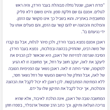
"מדת ראובן, שנטל נחלה מבוהלת בעבר הירדן, והיה ראש
לגולים. אמנם גם שם חלקת ספון. והיינו משום דלא סליק
מחשבתֵיה באתרֵיה. והוא בשביל כך אינו מקושר עם הזמן.
והמלכות והכהונה יש להם קשר עם הזמן, והם מעלים אותו על
ידי נגיעתם בו".
ראובן אמנם נמצא בעבר הירדן, ולכן מיהר לגלות, אבל גם קברו
של משה רבינו, שהחזיק בכהונה ובמלכות, נמצא בעבר הירדן.
הסיבה שגרמה לפזיזות של ראובן, היא שכאשר לבן הכניס את
ליעקב את לאה, יעקב חשב על רחל, אך מחשבה זו לא הגיע
למקומה, שהרי היתה זו לאה. ראובן נשאר עם הפנימיות הטובה
של לאה, אבל החלק של היישום המעשי של רחל נשאר חסר,
ללא המתינות המתבקשת. לכן ראובן לא יכול לקבל את הכהונה
והמלכות, אך יכול לקבל את התיקון שלו על ידם.
המחשבה טובה של ראובן, אינה הולכת לאיבוד, אלא שהיא
צריכה העלאה ותיקון. וכך כתב הרב שמואל ארנפלד, בספרו חתן