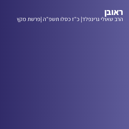
ראובן
הרב שאולי גרינפלד
| כ"ז כסלו תשפ"ה |
פרשת מקץ