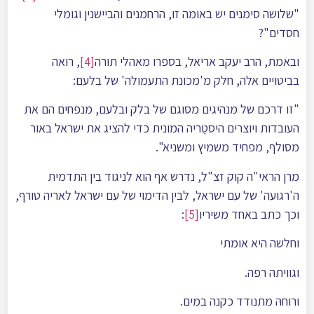
"שלושה סימנים יש באומה זו, הרחמנים והביישנין וגומלי
חסדים"?
ובאמת, הרב יעקב אריאל, בספרו מאהלי תורה
[4]
, רואה
בביטויים אלה, חלק מ'מכונת התעמולה' של בלעם:
"זו דרכם של מנהיגים מסוגם של בלק ובלעם, מנפחים הם את
העובדות ויוצרים היסטֶריה המונית כדי להציג את ישראל באור
מסולף, מפחיד משמיץ ומשניא".
מרן הראי"ה קוק זצ"ל, נדרש אף הוא לניגוד בין התדמית
ה'רגועה' של עם ישראל, לבין הדימוי של עם ישראל לאריה טורף,
וכך כתב באחד משיריו
[5]
:
וחלשה היא אומתי
וגוויתהּ רפה.
ורוחהּ מתנודד כקנה במים.