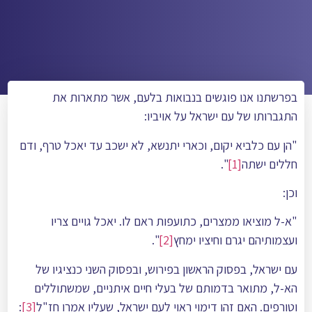
בפרשתנו אנו פוגשים בנבואות בלעם, אשר מתארות את
התגברותו של עם ישראל על אויביו:
"הן עם כלביא יקום, וכארי יתנשא, לא ישכב עד יאכל טרף, ודם
חללים ישתה
[1]
".
וכן:
"א-ל מוציאו ממצרים, כתועפות ראם לו. יאכל גויים צריו
ועצמותיהם יגרם וחיציו ימחץ
[2]
".
עם ישראל, בפסוק הראשון בפירוש, ובפסוק השני כנציגיו של
הא-ל, מתואר בדמותם של בעלי חיים איתניים, שמשתוללים
וטורפים. האם זהו דימוי ראוי לעם ישראל, שעליו אמרו חז"ל
[3]
: