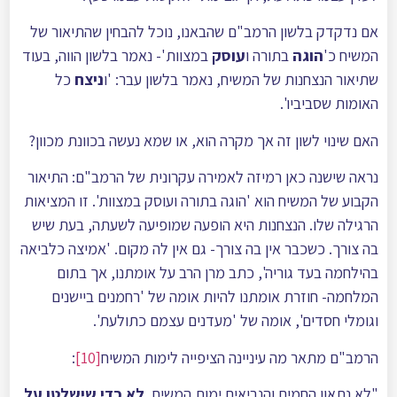
אם נדקדק בלשון הרמב"ם שהבאנו, נוכל להבחין שהתיאור של
המשיח כ'
הוגה
בתורה ו
עוסק
במצוות'- נאמר בלשון הווה, בעוד
שתיאור הנצחנות של המשיח, נאמר בלשון עבר: 'ו
ניצח
כל
האומות שסביביו'.
האם שינוי לשון זה אך מקרה הוא, או שמא נעשה בכוונת מכוון?
נראה שישנה כאן רמיזה לאמירה עקרונית של הרמב"ם: התיאור
הקבוע של המשיח הוא 'הוגה בתורה ועוסק במצוות'. זו המציאות
הרגילה שלו. הנצחנות היא הופעה שמופיעה לשעתה, בעת שיש
בה צורך. כשכבר אין בה צורך- גם אין לה מקום. 'אמיצה כלביאה
בהילחמה בעד גוריה', כתב מרן הרב על אומתנו, אך בתום
המלחמה- חוזרת אומתנו להיות אומה של 'רחמנים ביישנים
וגומלי חסדים', אומה של 'מעדנים עצמם כתולעת'.
הרמב"ם מתאר מה עיניינה הציפייה לימות המשיח
[10]
:
"לא נתאוו החמים והנביאים ימות המשיח,
לא כדי שישלטו על