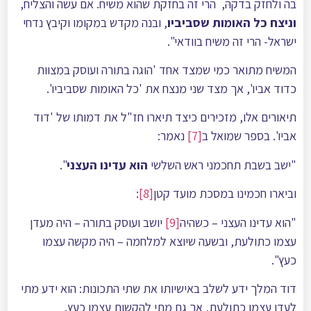
בה ולחזק בדקהּ, הרי זה בחזקת שהוא משיח. אם עשה והצליח,
וניצח כל האומות שסביביו
, ובנה מקדש במקומו וקיבץ נדחי
ישראל- הרי זה משיח בוודאי".
המשיח מתואר כמי שמצד אחד 'הוגה בתורה ועוסק במצוות
כדוד אביו', אך מצד שני מנצח את 'כל האומות שסביביו'.
תיאורים אלו, מזכירים כיצד תיארו חז"ל את דמותו של 'דוד
אביו'. בספר שמואל ב
[7]
נאמר:
"יֺשב בשבת תחכמֺני ראש השלִשי
הוא עדינו העצני
".
וביארו חכמינו במסכת מועד קטן
[8]
:
"הוא עדינו העצני – כשהיה
[9]
יושב ועוסק בתורה – היה מעדן
עצמו כתולעת, ובשעה שיוצא למלחמה – היה מקשה עצמו
כעץ".
דוד המלך ידע לשלב באישיותו את שתי התכונות: הוא ידע מתי
לעדן עצמו כתולעת, אך גם מתי להקשות עצמו כעץ.