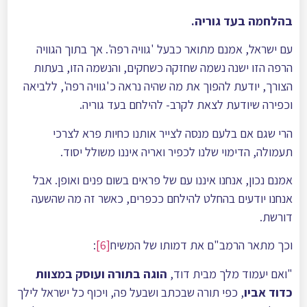
בהלחמה בעד גוריה.
עם ישראל, אמנם מתואר כבעל 'גוויה רפה'. אך בתוך הגוויה
הרפה הזו ישנה נשמה שחזקה כשחקים, והנשמה הזו, בעתות
הצורך, יודעת להפוך את מה שהיה נראה כ'גוויה רפה', ללביאה
וכפירה שיודעת לצאת לקרב- להילחם בעד גוריה.
הרי שגם אם בלעם מנסה לצייר אותנו כחיות פרא לצרכי
תעמולה, הדימוי שלנו לכפיר ואריה איננו משולל יסוד.
אמנם נכון, אנחנו איננו עם של פראים בשום פנים ואופן. אבל
אנחנו יודעים בהחלט להילחם ככפרים, כאשר זה מה שהשעה
דורשת.
וכך מתאר הרמב"ם את דמותו של המשיח
[6]
:
"ואם יעמוד מלך מבית דוד,
הוגה בתורה ועוסק במצוות
כדוד אביו
, כפי תורה שבכתב ושבעל פה, ויכוף כל ישראל לילך