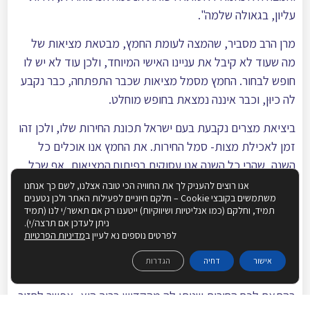
עליון, בגאולה שלמה".
מרן הרב מסביר, שהמצה לעומת החמץ, מבטאת מציאות של
מה שעוד לא קיבל את עניינו האישי המיוחד, ולכן עוד לא יש לו
חופש לבחור. החמץ מסמל מציאות שכבר התפתחה, כבר נקבע
לה כיוּן, וכבר איננה נמצאת בחופש מוחלט.
ביציאת מצרים נקבעת בעם ישראל תכונת החירות שלו, ולכן זהו
זמן לאכילת מצות- סמל החירות. את החמץ אנו אוכלים כל
השנה, שהרי כל השנה אנו עסוקים בפיתוח המציאות, אף שכל
התפתחות מאבדת במידה מסוימת את החירות שלה, כך הרי
אנו רוצים להעניק לך את החוויה הכי טובה אצלנו, לשם כך אנחנו
משתמשים בקובצי Cookie – חלקם חיוניים לפעילות האתר ולכן נטענים
דרכו והתפתחותו של העולם. אבל בפסח, שבו אנו חוזרים כל
תמיד, וחלקם (כמו אנליטיות ושיווקיות) ייטענו רק אם תאשר/י לנו (תמיד
שנה אל אותו התהליך המיוחד אשר הקדוש ברוך הוא העביר
ניתן לעדכן אם תרצה/י).
לפרטים נוספים נא לעיין ב
מדיניות הפרטיות
אותנו באותו זמן מיוחד של יציאת מצרים, באותו פרק זמן אין
להפריע לנפש לקבל את כח החירות שהקדוש ברוך מטביע בה.
אישור
דחיה
הגדרות
בשבוע הזה חמץ אסור באיסור כרת. לאחר שהנשמה התיישרה
בהתאם לכח החירות שניתן לה מהקדוש ברוך הוא- אפשר לחזור