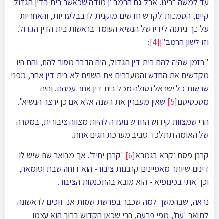
עד למשה רבינו. אבל גם הרמב"ן מודה שכאשר בית הדין הגדול
קיים, הסמכות לקדש חדשים מוקנית לו בבלעדיות, והאחריות
על כך ניתנה לידיו של הנשיא העומד בראשות בית הדין הגדול.
וזו לשון הרמב"ן
[4]
:
"בזמן שהיה להם בית דין הגדול, היה הדבר מסור להם, והם היו
מקדשים את החדש והמעברים את השנים לא בית דין אחר, מפני
שרשות כל ישראל נטולה מכל בית דין אחר עמהם. והיה
מטכסיסם
[5]
שאין מעברין את השנה אלא אם כן ירצה הנשיא".
הרי שמצוות קידוש החדש נועדה להיות מצווה ציבורית, במטרה
של האומה תתלכד סביב מערכת חגים אחת.
קרבן פסח נקרא בגמרא
[6]
'קרבן יחיד'. אך מבואר שם שיש לו
דינים שיותר מאפיינים קרבנות ציבור- הוא דוחה שבת וטומאה,
וכן 'אתי בכינופיא'- הוא מובא בהתכנסות הציבור.
נראה, שבהמשך למה שכבר בפרשת שמות אנו זוכים לראשונה
לתואר 'עם', מפי פרעה, הרי שכאן הקדוש ברוך הוא עצמו