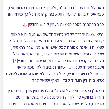
ננסה ללכת בעקבות הרמב"ם, ולהבין את הבחירה במצוות אלו,
כמתאימות ביותר להינתן דווקא בפרק הזמן הכל כך מיוחד הזה.
כתב הרמב"ם בספר המצוות בעניין קידוש החדש
[2]
:
"היא שצוונו יתברך לקדש לחשב חדשים ושנים. וזו היא מצוות
קידוש החדש… ובא הפירוש: עדות זו תהא מסורה לכם. כלומר
שמצווה זו
אינה מסורה לכל איש ואיש
כמו שבת בראשית,
שכל איש ימנה ששה ימים וישבות בשביעי, עד שתיראה לכל
הלבנה- שיקבע היום ההוא ראש חדש, או ימנה מניין תוריי
[3]
ויקבע ראש חדש, או יעיין איחור האביב וזולתו ממה שראוי
להסתכל בו ויוסיף חֺדש, אבל מצווה זו
לא יעשה אותה לעולם
אלא בית דין הגדול לבד
, ובארץ ישראל לבד".
הרמב"ן במקום חולק על הרמב"ם, ולדעתו אין צורך בבית הדין
הגדול בדווקא כדי לקדש חדשים, אלא די בשלושה דיינים
מומחים, כלומר שקיבלו סמיכה מרבותיהם שנסמכו מרבותיהם