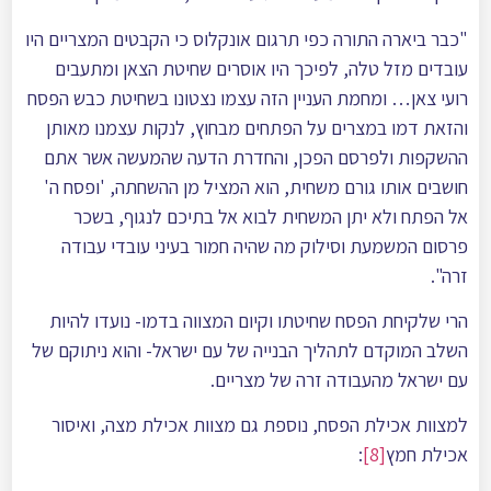
"כבר ביארה התורה כפי תרגום אונקלוס כי הקבטים המצריים היו
עובדים מזל טלה, לפיכך היו אוסרים שחיטת הצאן ומתעבים
רועי צאן… ומחמת העניין הזה עצמו נצטונו בשחיטת כבש הפסח
והזאת דמו במצרים על הפתחים מבחוץ, לנקות עצמנו מאותן
ההשקפות ולפרסם הפכן, והחדרת הדעה שהמעשה אשר אתם
חושבים אותו גורם משחית, הוא המציל מן ההשחתה, 'ופסח ה'
אל הפתח ולא יתן המשחית לבוא אל בתיכם לנגוף, בשכר
פרסום המשמעת וסילוק מה שהיה חמור בעיני עובדי עבודה
זרה".
הרי שלקיחת הפסח שחיטתו וקיום המצווה בדמו- נועדו להיות
השלב המוקדם לתהליך הבנייה של עם ישראל- והוא ניתוקם של
עם ישראל מהעבודה זרה של מצריים.
למצוות אכילת הפסח, נוספת גם מצוות אכילת מצה, ואיסור
אכילת חמץ
[8]
: