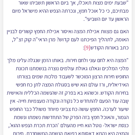
"שבעת ימים מצות תאכלו, אך ביום הראשון תשביתו שאור
מבתיכם, כי כל אוכל חמץ, ונכרתה הנפש ההיא מישראל מיום
הראשון עד יום השביעי".
האם גם מצוות אכילת המצה ואיסור אכילת החמץ קשורים לבניין
האומה, לתהליך הפיכתנו לעם קדוש? מרן הראי"ה קוק זצ"ל,
כתב באורות הקודש
[9]
:
"המצה היא לחם עוני ולחם חירות. באותו הזמן שנגלה עלינו מלך
מלכי המלכים וגאלנו גאולת עולמים נוצרה בנשמתנו תכונת
החופש חירות הרצון המוכשר לשעבוד מלכות שמים בצורתו
האידיאלית, ורז עולם הוא שיש בסגולת המצה לתן כח חפשי
בחירות הקודש. וכשהוא בא בפרק זה שהנשמה הכללית והאישית
שָבה עוד הפעם להתחדש כל נקודה ונקודה מעצמיות חייה- אין
שיעור לערכה. החמץ עושה כח צביוני מיוחד משולל כבר החופש
הגמור, והאוכל חמץ בזה הפרק של התחדשות נשמתו ונשמת
כנסת ישראל- נוטל הוא חייו מהעולם 'הכרת תכרת הנפש ההוא',
והמצה היא נהמא דאסותא רפואת הנשמה המשוחררת, חירות