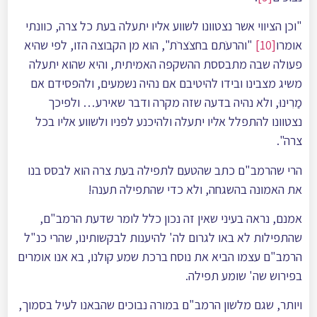
"וכן הציווי אשר נצטוונו לשווע אליו יתעלה בעת כל צרה, כוונתי
אומרו
[10]
"והרעֹתם בחצֹצרֹת", הוא מן הקבוצה הזו, לפי שהיא
פעולה שבה מתבססת ההשקפה האמיתית, והיא שהוא יתעלה
משיג מצבינו ובידו להיטיבם אם נהיה נשמעים, ולהפסידם אם
מַרִינוּ, ולא נהיה בדעה שזה מקרה ודבר שאירע… ולפיכך
נצטוונו להתפלל אליו יתעלה ולהיכנע לפניו ולשווע אליו בכל
צרה".
הרי שהרמב"ם כתב שהטעם לתפילה בעת צרה הוא לבסס בנו
את האמונה בהשגחה, ולא כדי שהתפילה תענה!
אמנם, נראה בעיני שאין זה נכון כלל לומר שדעת הרמב"ם,
שהתפילות לא באו לגרום לה' להיענות לבקשותינו, שהרי כנ"ל
הרמב"ם עצמו הביא את נוסח ברכת שמע קולנו, בא אנו אומרים
בפירוש שה' שומע תפילה.
ויותר, שגם מלשון הרמב"ם במורה נבוכים שהבאנו לעיל בסמוך,