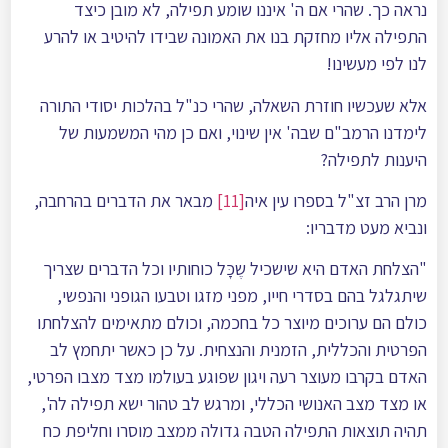
נראה כך. שהרי אם ה' איננו שומע תפילה, לא מובן כיצד
התפילה אליו מחזקת בנו את האמונה שבידו להיטיב או להרע
לנו לפי מעשינו!
אלא שעכשיו חוזרת השאלה, שהרי כנ"ל בהלכות יסודי התורה
לימדנו הרמב"ם שבה' אין שינוי, ואם כן מהי המשמעות של
היענות לתפילה?
מרן הרב זצ"ל בספרו עין איה
[11]
מבאר את הדברים בהרחבה,
ונביא מעט מדבריו:
"הצלחת האדם היא שישכיל שֶכָּל כוחותיו וכל הדברים שצריך
שיתגלגל בהם בסדרי חייו, מפני מזגו וטבעו הגופני והנפשי,
כולם הם ערוכים מיוצר כל בחכמה, וכולם מתאימים להצלחתו
הפרטית והכללית, הזמנית והנצחית. על כן כאשר יתחמץ לב
האדם בקרבו מעוצר רעה ויגון שפוגע בעולמו מצד מצבו הפרטי,
או מצד מצב האנושי הכללי, ומרגש לב טהור ישא תפילה לה',
תהיה תוצאות התפילה הטבה גדולה ממצב מוסרו וחליפת כח