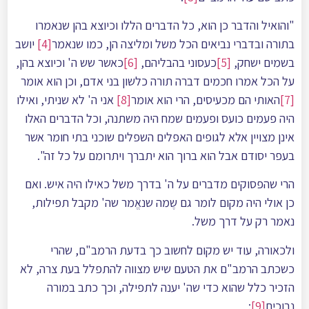
"והואיל והדבר כן הוא, כל הדברים הללו וכיוצא בהן שנאמרו
בתורה ובדברי נביאים הכל משל ומליצה הן, כמו שנאמר
[4]
יושב
בשמים ישחק,
[5]
כעסוני בהבליהם,
[6]
כאשר שש ה' וכיוצא בהן,
על הכל אמרו חכמים דברה תורה כלשון בני אדם, וכן הוא אומר
[7]
האותי הם מכעיסים, הרי הוא אומר
[8]
אני ה' לא שניתי, ואילו
היה פעמים כועס ופעמים שמח היה משתנה, וכל הדברים האלו
אינן מצויין אלא לגופים האפלים השפלים שוכני בתי חומר אשר
בעפר יסודם אבל הוא ברוך הוא יתברך ויתרומם על כל זה".
הרי שהפסוקים מדברים על ה' בדרך משל כאילו היה איש. ואם
כן אולי היה מקום לומר גם שֶמה שנאֱמר שה' מקבל תפילות,
נאמר רק על דרך משל.
ולכאורה, עוד יש מקום לחשוב כך בדעת הרמב"ם, שהרי
כשכתב הרמב"ם את הטעם שיש מצווה להתפלל בעת צרה, לא
הזכיר כלל שהוא כדי שה' יענה לתפילה, וכך כתב במורה
נבוכים
[9]
: