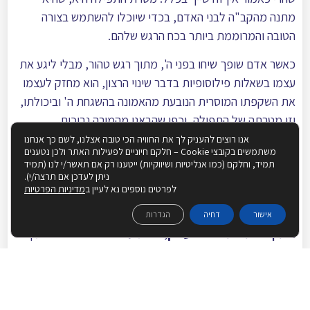
מתנה מהקב"ה לבני האדם, בכדי שיוכלו להשתמש בצורה
הטובה והמרוממת ביותר בכח הרגש שלהם.
כאשר אדם שופך שיחו בפני ה', מתוך רגש טהור, מבלי ליגע את
עצמו בשאלות פילוסופיות בדבר שינוי הרצון, הוא מחזק לעצמו
את השקפתו המוסרית הנובעת מהאמונה בהשגחת ה' וביכולתו,
וזו מטרתה של התפילה, וכפי שהבאנו מהמורה נבוכים.
אנו רוצים להעניק לך את החוויה הכי טובה אצלנו, לשם כך אנחנו
ומסיים הרב:
משתמשים בקובצי Cookie – חלקם חיוניים לפעילות האתר ולכן נטענים
תמיד, וחלקם (כמו אנליטיות ושיווקיות) ייטענו רק אם תאשר/י לנו (תמיד
"אז תהיה התפילה רצויה ומכשרת את האדם להמעלה הזאת
ניתן לעדכן אם תרצה/י).
לפרטים נוספים נא לעיין ב
מדיניות הפרטיות
שבשבילה יסד העליון יתברך מדת התפילה בחוקי הנפש ומשפטי
התורה והמוסר.
ואשר בשביל קיום המעלות הללו נוסדו חקי
אישור
דחיה
הגדרות
התקבלות התפילה בערכן
, לפי מעשיו של אדם ולפי הזמן".
הרב מבאר, שהתקבלות התפילה איננה בגלל שינוי רצון אצל
הקב"ה. אלא שבגלל הרצון של הקב"ה, שהתפילה תרומם
ותיישר את כח הרגש שלנו, יצר הקב"ה את מערכת חוקי