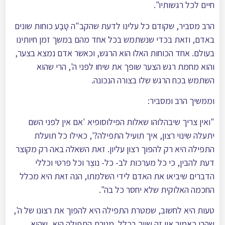
חיים לכל רגשותיו".
הרב מסביר, שקודם כל עלינו לדעת שהקב"ה טָבַע כוחות שונים
באדם, וזאת בכדי שנשתמש בכל אחד מהם במשך זמן חיותינו
בעולם. אחד הכוחות האלו הוא הרגש, וכאשר אדם נמצא בצער,
והוא מחמת רגש הצער שופך את שיחו לפני ה', הרי שהוא
השתמש בכח הרגש שלו בצורה הנכונה.
וממשיך הרב ומסביר:
"ואין צריך שיבהלוהו שאלות הפילוסופיא 'אם אין לפני השם
יתעלה שינוי רצון, איך תועיל התפילה?', כאילו כל תועלת
התפילה היא רק להפוך רצון עליון. זאת השאלה באה רק מקוצר
דעת להבין, כי כל מערכות לב- כל- נוצֶר וכל פרטי וכללי
הדברים שיביאו את האדם לידי השלמתו, הנה זאת היא מכלל
החכמה האלוקית שלא יחסר כל בה".
טעות היא לחשוב, שמטרת התפילה היא להפוך את רצונו של ה',
שהרי כאמור אין זה שייך בכלל. מטרת התפילה היא, שהיא