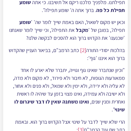
תפילתנו. מלפניך מלכנו ריקם אל תשיבנו. כי אתה
שומע
תפילת כל פה
. ברוך אתה ה' שומע תפילה".
וכאן יש מקום לשאול, האם באמת שייך לומר שה' '
שומע
תפילה', במובן של '
מקבל
את התפילה', וכי שייך לומר שאנחנו
'שכנענו' את הקדוש ברוך הוא להסכים לבקשה שלנו?
בהלכות יסודי התורה
[2]
כתב הרמב"ם, בביאור העניין שהקדוש
ברוך הוא איננו 'גוף':
"וכיון שנתברר שאינו גוף וגוייה, יתברר שלא יארע לו אחד
ממאורעות הגופות, לא חיבור ולא פירוד, לא מקום ולא מדה,
לא עליה ולא ירידה, ולא ימין ולא שמאל, ולא פנים ולא אחור,
ולא ישיבה ולא עמידה, ואינו מצוי בזמן עד שיהיה לו ראשית
ואחרית ומנין שנים,
ואינו משתנה שאין לו דבר שיגרום לו
שינוי
".
הרי שלא שייך לדבר על שינוי אצל הקדוש ברוך הוא. ובאמת
כתב שם עוד הרמב"ם
[3]
: