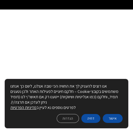
אנו רוצים להעניק לך את החוויה הכי טובה אצלנו, לשם כך אנחנו
משתמשים בקובצי Cookie – חלקם חיוניים לפעילות האתר ולכן נטענים
תמיד, וחלקם (כמו אנליטיות ושיווקיות) ייטענו רק אם תאשר/י לנו (תמיד
ניתן לעדכן אם תרצה/י).
לפרטים נוספים נא לעיין ב
מדיניות הפרטיות
אישור
דחיה
הגדרות