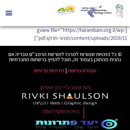
[gview file="https://harambam.org.il/wp-
content/uploads/2019/11/מנהגי-מרוקו.pdf"]
© כל הזכויות שמורות למרכז למורשת הרמב"ם טבריה אם
נהנית מהתוכן בעמוד זה, תוכל להפיץ ברשתות החברתיות
הצהרת נגישות
|
מדיניות פרטיות
ניהול ועיצוב ע"י רבקי שאולזון:
|
בנייה ותחזוקת האתר: