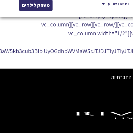
פרשת שבוע
משחק לילדים
[vc_row][vc_column css=".vc_custom_1542797763313{border-bottom-width: 20px !important;}"][vc_empty_space]
[/vc_column_text][vc_empty_space][/vc_column][/vc_row][vc_row][vc_column
width="1/2"][vc_single_image image="7516" img_size="full" alignment="center"][/vc_column][vc_column width="1/2"
W5kb3cub3BlbiUyOGdhbWVMaW5rJTJDJTIyJTIyJTJD
 החברתיות