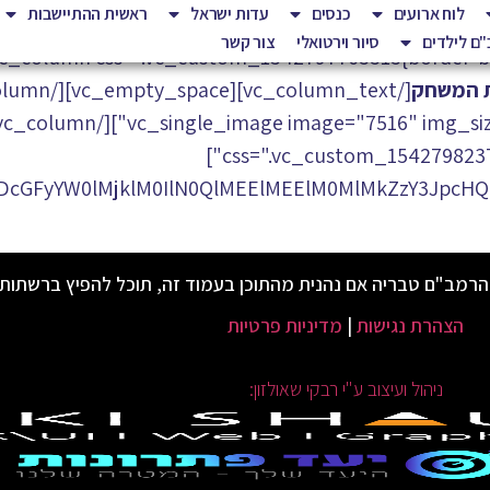
לוח ארועים
כנסים
עדות ישראל
ראשית ההתיישבות
ם לילדים
סיור וירטואלי
צור קשר
ת המשחק
css=".vc_custom_1542798237639{border-top-width: 30px !important;}"]
cGFyYW0lMjklM0IlN0QlMEElMEElM0MlMkZzY3JpcHQ
הרמב"ם טבריה אם נהנית מהתוכן בעמוד זה, תוכל להפיץ ברשתות
הצהרת נגישות
|
מדיניות פרטיות
ניהול ועיצוב ע"י רבקי שאולזון: