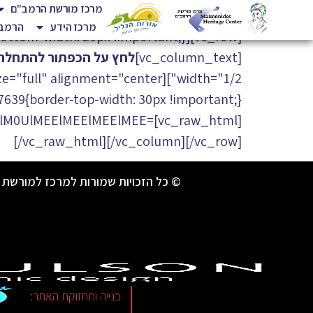
מרכז מורשת הרמב"ם
מרכז הידע
הרמב"
[vc_column_text]
לחץ על הכפתור להתחל
lM0UlMEElMEElMEElMEE=
[/vc_raw_html][/vc_column][/vc_row]
© כל הזכויות שמורות למרכז למורשת 
|
בנייה ותחזוקת האתר: