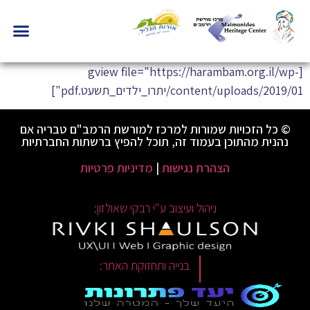
[gview file="https://harambam.org.il/wp-
content/uploads/2019/01/יתרו_ילדים_תשעט.pdf"]
© כל הזכויות שמורות למרכז למורשת הרמב"ם טבריה אם
נהנית מהתוכן בעמוד זה, תוכל להפיץ ברשתות החברתיות
הצהרת נגישות
|
מדיניות פרטיות
ניהול ועיצוב ע"י רבקי שאולזון:
|
בנייה ותחזוקת האתר: