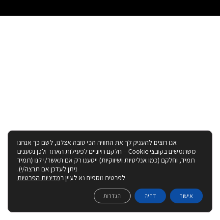
אנו רוצים להעניק לך את החוויה הכי טובה אצלנו, לשם כך אנחנו
משתמשים בקובצי Cookie – חלקם חיוניים לפעילות האתר ולכן נטענים
תמיד, וחלקם (כמו אנליטיות ושיווקיות) ייטענו רק אם תאשר/י לנו (תמיד
ניתן לעדכן אם תרצה/י).
לפרטים נוספים נא לעיין ב
מדיניות הפרטיות
אישור
דחיה
הגדרות