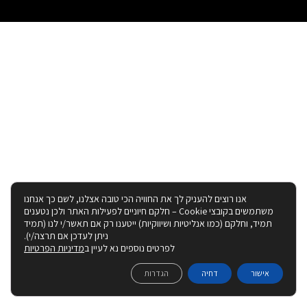
אנו רוצים להעניק לך את החוויה הכי טובה אצלנו, לשם כך אנחנו
משתמשים בקובצי Cookie – חלקם חיוניים לפעילות האתר ולכן נטענים
תמיד, וחלקם (כמו אנליטיות ושיווקיות) ייטענו רק אם תאשר/י לנו (תמיד
ניתן לעדכן אם תרצה/י).
לפרטים נוספים נא לעיין ב
מדיניות הפרטיות
אישור
דחיה
הגדרות