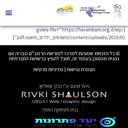
[gview file="https://harambam.org.il/wp-
content/uploads/2019/01/משפטים_ילדים_תשעט.pdf"]
© כל הזכויות שמורות למרכז למורשת הרמב"ם טבריה אם
נהנית מהתוכן בעמוד זה, תוכל להפיץ ברשתות החברתיות
הצהרת נגישות
|
מדיניות פרטיות
ניהול ועיצוב ע"י רבקי שאולזון:
|
בנייה ותחזוקת האתר: