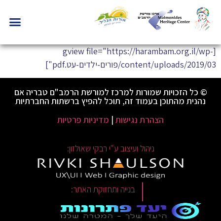
[gview file="https://harambam.org.il/wp-
content/uploads/2019/03/פורים-ילדים-עט.pdf"]
© כל הזכויות שמורות למרכז למורשת הרמב"ם טבריה אם
נהנית מהתוכן בעמוד זה, תוכל להפיץ ברשתות החברתיות
הצהרת נגישות
|
מדיניות פרטיות
ניהול ועיצוב ע"י רבקי שאולזון:
|
בנייה ותחזוקת האתר: