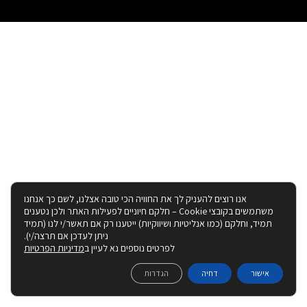
אנו רוצים להעניק לך את החוויה הכי טובה אצלנו, לשם כך אנחנו
משתמשים בקובצי Cookie – חלקם חיוניים לפעילות האתר ולכן נטענים
תמיד, וחלקם (כמו אנליטיות ושיווקיות) ייטענו רק אם תאשר/י לנו (תמיד
ניתן לעדכן אם תרצה/י).
לפרטים נוספים נא לעיין ב
מדיניות הפרטיות
אישור
דחיה
הגדרות