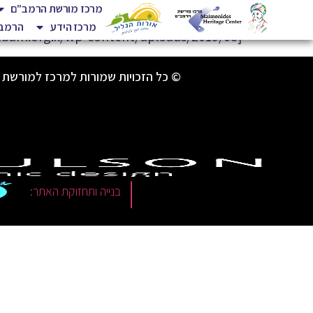
מרכז מורשת הרמב"ם
מרכז הידע
הרמב"
[gview file="https://harambam.org.il/wp-content/uploads/2019/08/ואתחנן_תשעט.pdf"]
© כל הזכויות שמורות למרכז למורשת 
|
בנייה ותחזוקת האתר: