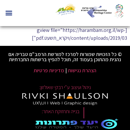
[gview file="https://harambam.org.il/wp-
content/uploads/2019/03/ויקרא_תשעט.pdf"]
© כל הזכויות שמורות למרכז למורשת הרמב"ם טבריה אם
נהנית מהתוכן בעמוד זה, תוכל להפיץ ברשתות החברתיות
הצהרת נגישות
|
מדיניות פרטיות
ניהול ועיצוב ע"י רבקי שאולזון:
|
בנייה ותחזוקת האתר: