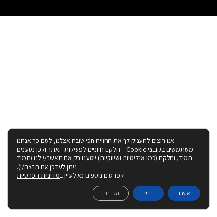
אנו רוצים להעניק לך את החוויה הכי טובה אצלנו, לשם כך אנחנו
משתמשים בקובצי Cookie – חלקם חיוניים לפעילות האתר ולכן נטענים
תמיד, וחלקם (כמו אנליטיות ושיווקיות) ייטענו רק אם תאשר/י לנו (תמיד
ניתן לעדכן אם תרצה/י).
לפרטים נוספים נא לעיין ב
מדיניות הפרטיות
אישור
דחיה
הגדרות