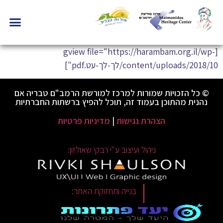
[gview file="https://harambam.org.il/wp-
content/uploads/2018/10/לך-לך-עט.pdf"]
© כל הזכויות שמורות למרכז למורשת הרמב"ם טבריה אם
נהנית מהתוכן בעמוד זה, תוכל להפיץ ברשתות החברתיות
הצהרת נגישות
|
מדיניות פרטיות
ניהול ועיצוב ע"י רבקי שאולזון:
|
בנייה ותחזוקת האתר: