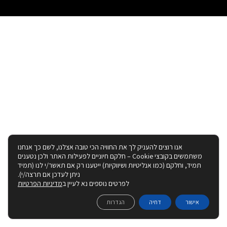
אנו רוצים להעניק לך את החוויה הכי טובה אצלנו, לשם כך אנחנו
משתמשים בקובצי Cookie – חלקם חיוניים לפעילות האתר ולכן נטענים
תמיד, וחלקם (כמו אנליטיות ושיווקיות) ייטענו רק אם תאשר/י לנו (תמיד
ניתן לעדכן אם תרצה/י).
לפרטים נוספים נא לעיין ב
מדיניות הפרטיות
אישור
דחיה
הגדרות