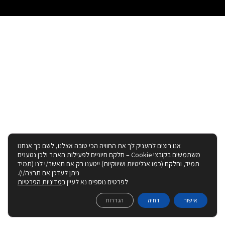
אנו רוצים להעניק לך את החוויה הכי טובה אצלנו, לשם כך אנחנו
משתמשים בקובצי Cookie – חלקם חיוניים לפעילות האתר ולכן נטענים
תמיד, וחלקם (כמו אנליטיות ושיווקיות) ייטענו רק אם תאשר/י לנו (תמיד
ניתן לעדכן אם תרצה/י).
לפרטים נוספים נא לעיין ב
מדיניות הפרטיות
אישור
דחיה
הגדרות