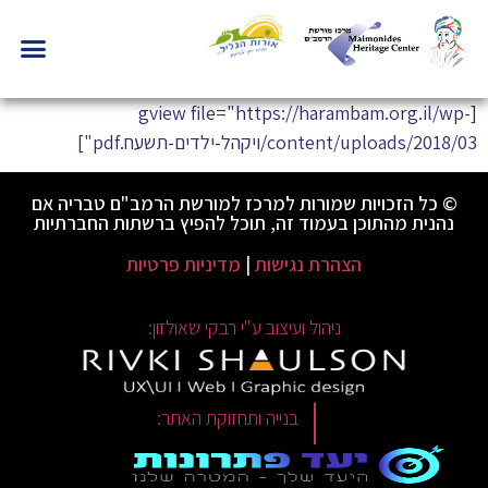
[gview file="https://harambam.org.il/wp-
content/uploads/2018/03/ויקהל-ילדים-תשעח.pdf"]
© כל הזכויות שמורות למרכז למורשת הרמב"ם טבריה אם
נהנית מהתוכן בעמוד זה, תוכל להפיץ ברשתות החברתיות
הצהרת נגישות
|
מדיניות פרטיות
ניהול ועיצוב ע"י רבקי שאולזון:
|
בנייה ותחזוקת האתר: