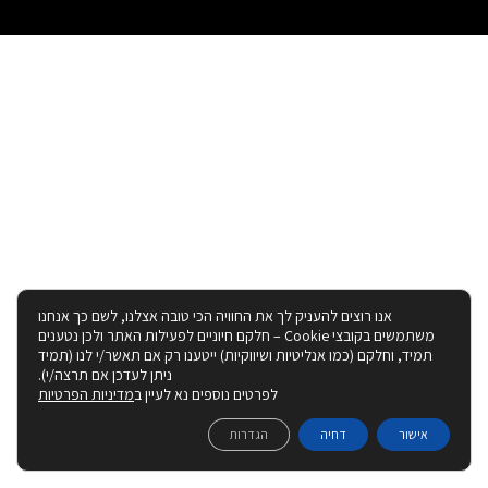
אנו רוצים להעניק לך את החוויה הכי טובה אצלנו, לשם כך אנחנו
משתמשים בקובצי Cookie – חלקם חיוניים לפעילות האתר ולכן נטענים
תמיד, וחלקם (כמו אנליטיות ושיווקיות) ייטענו רק אם תאשר/י לנו (תמיד
ניתן לעדכן אם תרצה/י).
לפרטים נוספים נא לעיין ב
מדיניות הפרטיות
אישור
דחיה
הגדרות