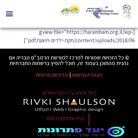
[gview file="https://harambam.org.il/wp-
content/uploads/2018/06/חקת-ילדים-תשעח.pdf"]
© כל הזכויות שמורות למרכז למורשת הרמב"ם טבריה אם
נהנית מהתוכן בעמוד זה, תוכל להפיץ ברשתות החברתיות
הצהרת נגישות
|
מדיניות פרטיות
ניהול ועיצוב ע"י רבקי שאולזון:
|
בנייה ותחזוקת האתר: