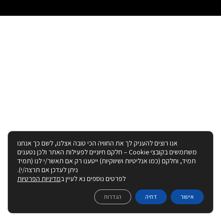
אנו רוצים להעניק לך את החוויה הכי טובה אצלנו, לשם כך אנחנו
משתמשים בקובצי Cookie – חלקם חיוניים לפעילות האתר ולכן נטענים
תמיד, וחלקם (כמו אנליטיות ושיווקיות) ייטענו רק אם תאשר/י לנו (תמיד
ניתן לעדכן אם תרצה/י).
לפרטים נוספים נא לעיין ב
מדיניות הפרטיות
אישור
דחיה
הגדרות