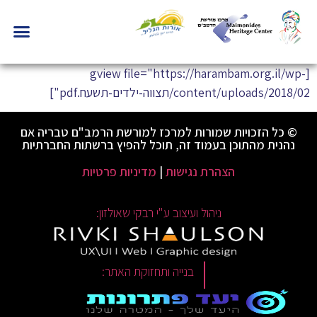
[gview file="https://harambam.org.il/wp-
content/uploads/2018/02/תצווה-ילדים-תשעח.pdf"]
© כל הזכויות שמורות למרכז למורשת הרמב"ם טבריה אם
נהנית מהתוכן בעמוד זה, תוכל להפיץ ברשתות החברתיות
הצהרת נגישות
|
מדיניות פרטיות
ניהול ועיצוב ע"י רבקי שאולזון:
|
בנייה ותחזוקת האתר: