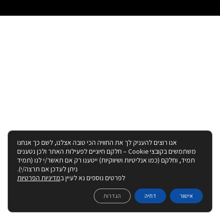
אנו רוצים להעניק לך את החוויה הכי טובה אצלנו, לשם כך אנחנו
משתמשים בקובצי Cookie – חלקם חיוניים לפעילות האתר ולכן נטענים
תמיד, וחלקם (כמו אנליטיות ושיווקיות) ייטענו רק אם תאשר/י לנו (תמיד
ניתן לעדכן אם תרצה/י).
לפרטים נוספים נא לעיין ב
מדיניות הפרטיות
אישור
דחיה
הגדרות