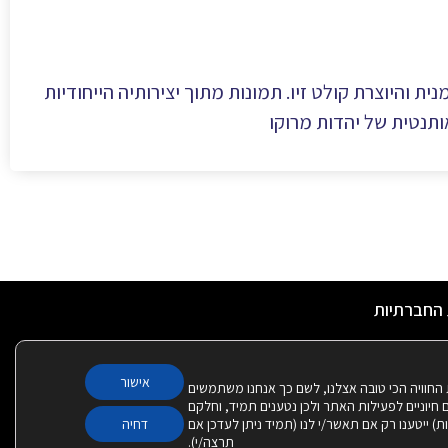
ת והיוצרת קולט זיו. תמונות מתוך יצירותיה הייחודיות
ותנטית של יהדות מרוקו
 החברתיות
אישור
 החוויה הכי טובה אצלנו, לשם כך אנחנו משתמשים
Cook – חלקם חיוניים לפעילות האתר ולכן נטענים תמיד, וחלקם
יות) ייטענו רק אם תאשר/י לנו (תמיד ניתן לעדכן אם
דחיה
תרצה/י).