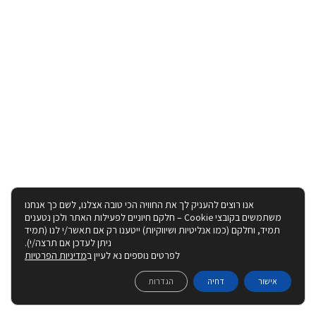
אנו רוצים להעניק לך את החוויה הכי טובה אצלנו, לשם כך אנחנו
משתמשים בקובצי Cookie – חלקם חיוניים לפעילות האתר ולכן נטענים
תמיד, וחלקם (כמו אנליטיות ושיווקיות) ייטענו רק אם תאשר/י לנו (תמיד
ניתן לעדכן אם תרצה/י).
לפרטים נוספים נא לעיין ב
מדיניות הפרטיות
אישור
דחיה
הגדרות