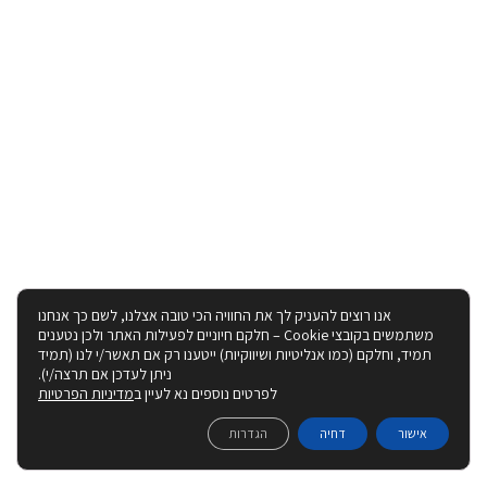
אנו רוצים להעניק לך את החוויה הכי טובה אצלנו, לשם כך אנחנו
משתמשים בקובצי Cookie – חלקם חיוניים לפעילות האתר ולכן נטענים
תמיד, וחלקם (כמו אנליטיות ושיווקיות) ייטענו רק אם תאשר/י לנו (תמיד
ניתן לעדכן אם תרצה/י).
לפרטים נוספים נא לעיין ב
מדיניות הפרטיות
אישור
דחיה
הגדרות