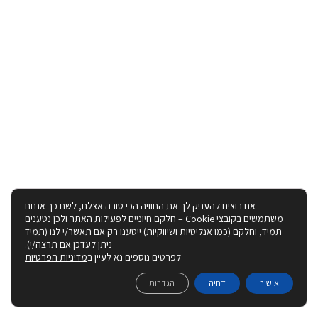
אנו רוצים להעניק לך את החוויה הכי טובה אצלנו, לשם כך אנחנו
משתמשים בקובצי Cookie – חלקם חיוניים לפעילות האתר ולכן נטענים
תמיד, וחלקם (כמו אנליטיות ושיווקיות) ייטענו רק אם תאשר/י לנו (תמיד
ניתן לעדכן אם תרצה/י).
לפרטים נוספים נא לעיין ב
מדיניות הפרטיות
אישור
דחיה
הגדרות